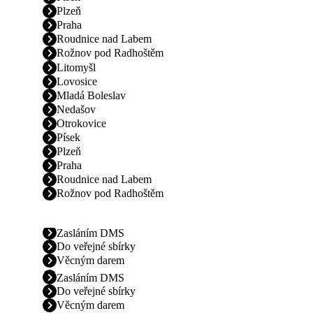
Plzeň
Praha
Roudnice nad Labem
Rožnov pod Radhoštěm
Litomyšl
Lovosice
Mladá Boleslav
Nedašov
Otrokovice
Písek
Plzeň
Praha
Roudnice nad Labem
Rožnov pod Radhoštěm
Zasláním DMS
Do veřejné sbírky
Věcným darem
Zasláním DMS
Do veřejné sbírky
Věcným darem