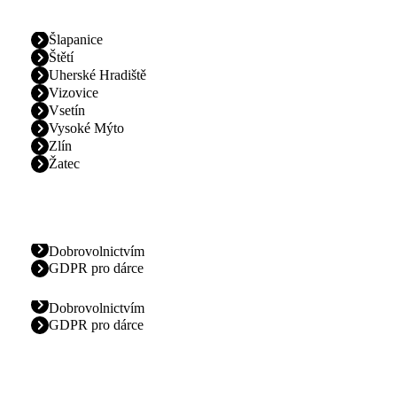
Šlapanice
Štětí
Uherské Hradiště
Vizovice
Vsetín
Vysoké Mýto
Zlín
Žatec
Dobrovolnictvím
GDPR pro dárce
Dobrovolnictvím
GDPR pro dárce