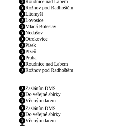
Roudnice nad Labem
Rožnov pod Radhoštěm
Litomyšl
Lovosice
Mladá Boleslav
Nedašov
Otrokovice
Písek
Plzeň
Praha
Roudnice nad Labem
Rožnov pod Radhoštěm
Zasláním DMS
Do veřejné sbírky
Věcným darem
Zasláním DMS
Do veřejné sbírky
Věcným darem