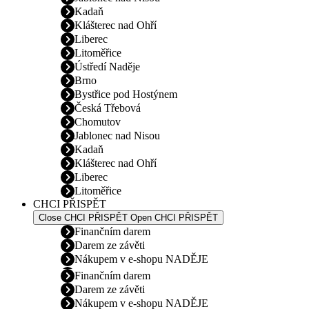
Kadaň
Klášterec nad Ohří
Liberec
Litoměřice
Ústředí Naděje
Brno
Bystřice pod Hostýnem
Česká Třebová
Chomutov
Jablonec nad Nisou
Kadaň
Klášterec nad Ohří
Liberec
Litoměřice
CHCI PŘISPĚT
Close CHCI PŘISPĚT
Open CHCI PŘISPĚT
Finančním darem
Darem ze závěti
Nákupem v e-shopu NADĚJE
Finančním darem
Darem ze závěti
Nákupem v e-shopu NADĚJE