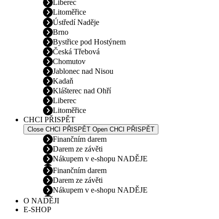
Liberec
Litoměřice
Ústředí Naděje
Brno
Bystřice pod Hostýnem
Česká Třebová
Chomutov
Jablonec nad Nisou
Kadaň
Klášterec nad Ohří
Liberec
Litoměřice
CHCI PŘISPĚT
Close CHCI PŘISPĚT
Open CHCI PŘISPĚT
Finančním darem
Darem ze závěti
Nákupem v e-shopu NADĚJE
Finančním darem
Darem ze závěti
Nákupem v e-shopu NADĚJE
O NADĚJI
E-SHOP