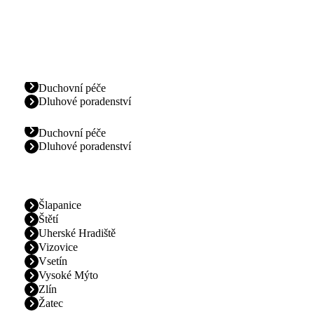
Duchovní péče
Dluhové poradenství
Duchovní péče
Dluhové poradenství
Šlapanice
Štětí
Uherské Hradiště
Vizovice
Vsetín
Vysoké Mýto
Zlín
Žatec