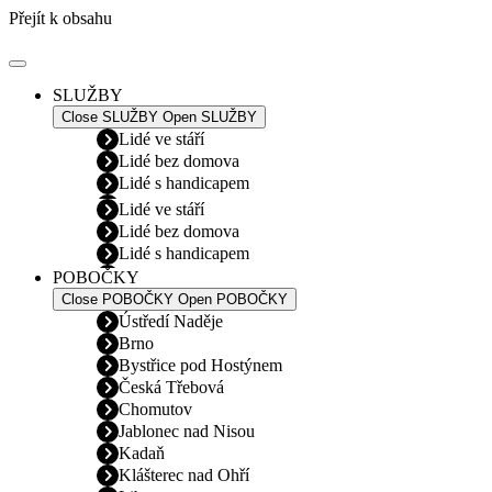
Přejít k obsahu
SLUŽBY
Close SLUŽBY
Open SLUŽBY
Lidé ve stáří
Lidé bez domova
Lidé s handicapem
Lidé ve stáří
Lidé bez domova
Lidé s handicapem
POBOČKY
Close POBOČKY
Open POBOČKY
Ústředí Naděje
Brno
Bystřice pod Hostýnem
Česká Třebová
Chomutov
Jablonec nad Nisou
Kadaň
Klášterec nad Ohří