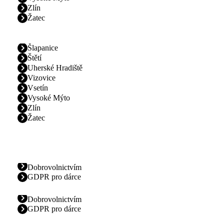
Zlín
Žatec
Šlapanice
Štětí
Uherské Hradiště
Vizovice
Vsetín
Vysoké Mýto
Zlín
Žatec
Dobrovolnictvím
GDPR pro dárce
Dobrovolnictvím
GDPR pro dárce