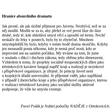
Hranice absurdního dramatu
Jak prosté, ale jak složité přijmout pro Javerta. Nezbývá, než se za
něj modlit. Modlit se za to, aby přešel ze své první fáze do fáze
druhé, tedy té, kde shledává smysl věcí a upouští od trestu. Nechť
neskáče do řeky v poutech, bylo by to zbytečné. Mnohem
smysluplnější by bylo, kdyby v tomto bodě drama skončilo. Kdyby
jen nenasadil pouta někomu, kdo je nemá proč nosit, kdo se
neprovinil ani na samém počátku. My trváme na tom, že jsme
v souladu s dikcí i duchem zákona, tedy oběma jeho dimenzemi.
Vzhledem k tomu, že projekty sociálně terapeutických dílen jako
tréninkových kaváren fungují napříč kraji a realizují je neziskové
i příspěvkové organizace, je zřejmé, že princip Javert není
u krajských úřadů univerzální. Je příjemné vidět, jako například
v případě Libereckého kraje a jeho příspěvkové organizace, kterou
v realizaci tréninkové kavárny jako sociální služby aktivně
podporuje, že vůle ke smyslu existuje.
Pavel Polák je ředitel pobočky NADĚJE v Otrokovicích.