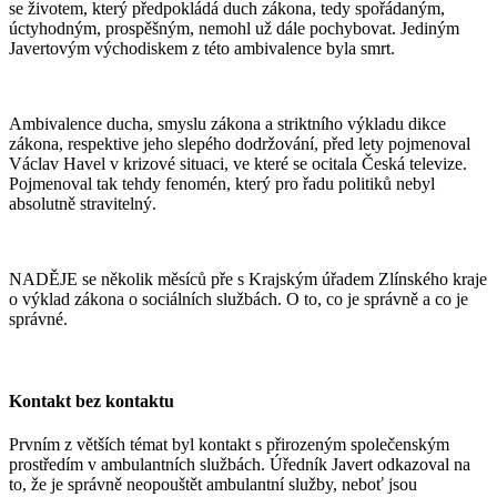
se životem, který předpokládá duch zákona, tedy spořádaným,
úctyhodným, prospěšným, nemohl už dále pochybovat. Jediným
Javertovým východiskem z této ambivalence byla smrt.
Ambivalence ducha, smyslu zákona a striktního výkladu dikce
zákona, respektive jeho slepého dodržování, před lety pojmenoval
Václav Havel v krizové situaci, ve které se ocitala Česká televize.
Pojmenoval tak tehdy fenomén, který pro řadu politiků nebyl
absolutně stravitelný.
NADĚJE se několik měsíců pře s Krajským úřadem Zlínského kraje
o výklad zákona o sociálních službách. O to, co je správně a co je
správné.
Kontakt bez kontaktu
Prvním z větších témat byl kontakt s přirozeným společenským
prostředím v ambulantních službách. Úředník Javert odkazoval na
to, že je správně neopouštět ambulantní služby, neboť jsou