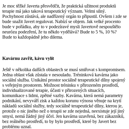
Je moc těžké Javerta přesvědčit, že praktická užitnost produktů
terapie má jako taková terapeutický význam. Velmi silný.
Pochybnost zůstává, ale nadřízený orgán to připustil. Ovšem i zde se
bude snažit Javert regulovat. Nabízí se objem. Jak velké procento
bude v pořádku, aby to v podezíravé mysli Javertově nespouštělo
neurózu podezření, že tu někdo vydělává? Bude to 5 %, 10 %?
Bude to každopádně jeho dilema.
Kavárnu zavřít, kávu vylít
Ještě v několika dalších oblastech se musí smiřovat s kompromisem.
Jedna oblast však zůstala v nesouladu. Tréninková kavárna jako
sociální služba. Unikátní prostor sociálně terapeutické dílny spojený
s veřejným prostorem. Možnost tréninku v přirozeném prostředí,
individualizované terapie, účasti v přirozených situacích,
komunikace s lidmi, zpětné vazby. Kavárna, která nemá parametry
podnikání, nevyváří zisk a každou korunu výnosu věnuje na krytí
nákladů sociální služby, tedy sociálně terapeutické dílny, kterou je,
protože o nic jiného než o terapii se zde nejedná, neexistuje její jiný
smysl, nemá žádný jiný účel. Jen kavárna uzavřená, bez zákazníků,
bez reálného prostředí, to by bylo prostředí, které by Javert bez
problému uznal.