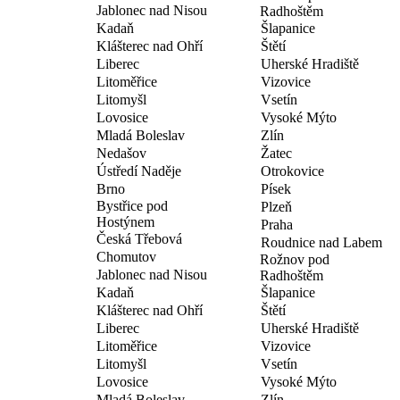
Jablonec nad Nisou
Radhoštěm
Kadaň
Šlapanice
Klášterec nad Ohří
Štětí
Liberec
Uherské Hradiště
Litoměřice
Vizovice
Litomyšl
Vsetín
Lovosice
Vysoké Mýto
Mladá Boleslav
Zlín
Nedašov
Žatec
Ústředí Naděje
Otrokovice
Brno
Písek
Bystřice pod
Plzeň
Hostýnem
Praha
Česká Třebová
Roudnice nad Labem
Chomutov
Rožnov pod
Jablonec nad Nisou
Radhoštěm
Kadaň
Šlapanice
Klášterec nad Ohří
Štětí
Liberec
Uherské Hradiště
Litoměřice
Vizovice
Litomyšl
Vsetín
Lovosice
Vysoké Mýto
Mladá Boleslav
Zlín