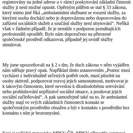
registrovány na jedné adrese a v rámci poskytování základní činnosti
služby ji není možné opustit. Opěrným pilířem se stal § 33 zákona,
který mimo jiné říká „ambulantními službami se rozumí služby, za
kterými osoba dochází nebo je doprovázena nebo dopravována do
zařízení sociálních služeb a součástí služby není ubytování“. Neříká
však v žádném případě, že je nemůže s podporou pomáhajících
profesionálů opouštět. Bylo nám doporučeno na přirozené
společenské prostředí odkazovat, případně jej uvnitř služby
simulovat.
My jsme upozorňovali na § 2 s tím, že duch zákona v něm vyjádřen
nám sděluje pravý opak. Například tímto ustanovením „Pomoc musí
vycházet z individuálně určených potřeb osob, musí působit na
osoby aktivně, podporovat rozvoj jejich samostatnosti, motivovat je
k takovým činnostem, které nevedou k dlouhodobému setrvávání
nebo prohlubování nepříznivé sociální situace, a posilovat jejich
sociální začleňování“. A pak samozřejmě také na to, že ambulantní
služby mají ve svých základních činnostech kontakt se
společenským prostředím obsažen a být v kontaktu s prostředím bez
kontaktu s ním je bezesmyslné.