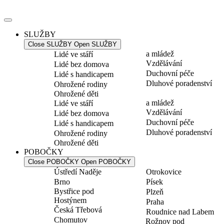
Přejít
k
obsahu
SLUŽBY
Close SLUŽBY
Open SLUŽBY
a mládež
Lidé ve stáří
Vzdělávání
Lidé bez domova
Duchovní péče
Lidé s handicapem
Dluhové poradenství
Ohrožené rodiny
Ohrožené děti
a mládež
Lidé ve stáří
Vzdělávání
Lidé bez domova
Duchovní péče
Lidé s handicapem
Dluhové poradenství
Ohrožené rodiny
Ohrožené děti
POBOČKY
Close POBOČKY
Open POBOČKY
Ústředí Naděje
Otrokovice
Brno
Písek
Bystřice pod
Plzeň
Hostýnem
Praha
Česká Třebová
Roudnice nad Labem
Chomutov
Rožnov pod