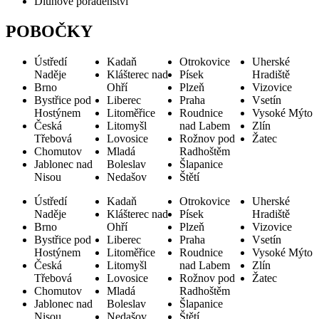
Dluhové poradenství
POBOČKY
Ústředí
Kadaň
Otrokovice
Uherské
Naděje
Klášterec nad
Písek
Hradiště
Brno
Ohří
Plzeň
Vizovice
Bystřice pod
Liberec
Praha
Vsetín
Hostýnem
Litoměřice
Roudnice
Vysoké Mýto
Česká
Litomyšl
nad Labem
Zlín
Třebová
Lovosice
Rožnov pod
Žatec
Chomutov
Mladá
Radhoštěm
Jablonec nad
Boleslav
Šlapanice
Nisou
Nedašov
Štětí
Ústředí
Kadaň
Otrokovice
Uherské
Naděje
Klášterec nad
Písek
Hradiště
Brno
Ohří
Plzeň
Vizovice
Bystřice pod
Liberec
Praha
Vsetín
Hostýnem
Litoměřice
Roudnice
Vysoké Mýto
Česká
Litomyšl
nad Labem
Zlín
Třebová
Lovosice
Rožnov pod
Žatec
Chomutov
Mladá
Radhoštěm
Jablonec nad
Boleslav
Šlapanice
Nisou
Nedašov
Štětí