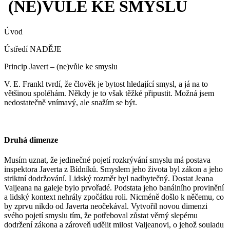
(NE)VŮLE KE SMYSLU
Úvod
Ústředí NADĚJE
Princip Javert – (ne)vůle ke smyslu
V. E. Frankl tvrdí, že člověk je bytost hledající smysl, a já na to
většinou spoléhám. Někdy je to však těžké připustit. Možná jsem
nedostatečně vnímavý, ale snažím se být.
Druhá dimenze
Musím uznat, že jedinečné pojetí rozkrývání smyslu má postava
inspektora Javerta z Bídníků. Smyslem jeho života byl zákon a jeho
striktní dodržování. Lidský rozměr byl nadbytečný. Dostat Jeana
Valjeana na galeje bylo prvořadé. Podstata jeho banálního provinění
a lidský kontext nehrály zpočátku roli. Nicméně došlo k něčemu, co
by zprvu nikdo od Javerta neočekával. Vytvořil novou dimenzi
svého pojetí smyslu tím, že potřeboval zůstat věrný slepému
dodržení zákona a zároveň udělit milost Valjeanovi, o jehož souladu