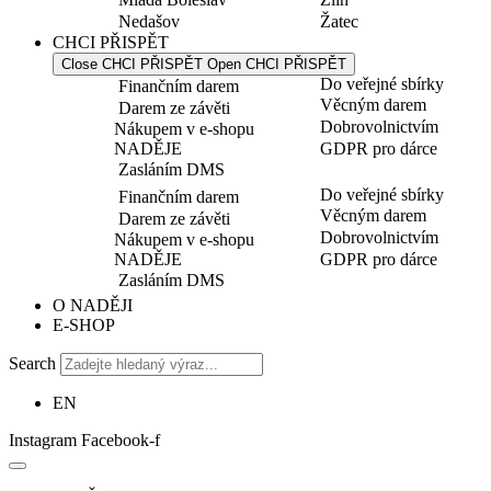
Nedašov
Žatec
CHCI PŘISPĚT
Close CHCI PŘISPĚT
Open CHCI PŘISPĚT
Do veřejné sbírky
Finančním darem
Věcným darem
Darem ze závěti
Dobrovolnictvím
Nákupem v e-shopu
NADĚJE
GDPR pro dárce
Zasláním DMS
Do veřejné sbírky
Finančním darem
Věcným darem
Darem ze závěti
Dobrovolnictvím
Nákupem v e-shopu
NADĚJE
GDPR pro dárce
Zasláním DMS
O NADĚJI
E-SHOP
Search
EN
Instagram
Facebook-f