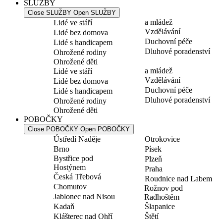
SLUŽBY
Close SLUŽBY
Open SLUŽBY
a mládež
Lidé ve stáří
Vzdělávání
Lidé bez domova
Duchovní péče
Lidé s handicapem
Dluhové poradenství
Ohrožené rodiny
Ohrožené děti
a mládež
Lidé ve stáří
Vzdělávání
Lidé bez domova
Duchovní péče
Lidé s handicapem
Dluhové poradenství
Ohrožené rodiny
Ohrožené děti
POBOČKY
Close POBOČKY
Open POBOČKY
Ústředí Naděje
Otrokovice
Brno
Písek
Bystřice pod
Plzeň
Hostýnem
Praha
Česká Třebová
Roudnice nad Labem
Chomutov
Rožnov pod
Jablonec nad Nisou
Radhoštěm
Kadaň
Šlapanice
Klášterec nad Ohří
Štětí