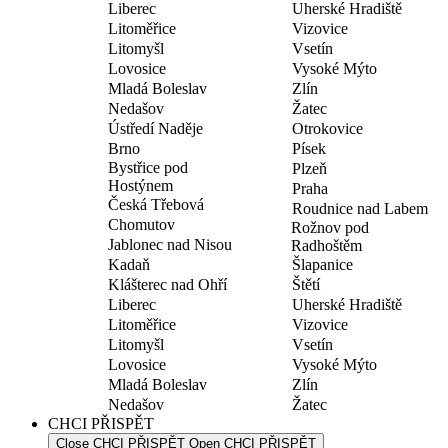
Liberec
Uherské Hradiště
Litoměřice
Vizovice
Litomyšl
Vsetín
Lovosice
Vysoké Mýto
Mladá Boleslav
Zlín
Nedašov
Žatec
Ústředí Naděje
Otrokovice
Brno
Písek
Bystřice pod
Plzeň
Hostýnem
Praha
Česká Třebová
Roudnice nad Labem
Chomutov
Rožnov pod
Jablonec nad Nisou
Radhoštěm
Kadaň
Šlapanice
Klášterec nad Ohří
Štětí
Liberec
Uherské Hradiště
Litoměřice
Vizovice
Litomyšl
Vsetín
Lovosice
Vysoké Mýto
Mladá Boleslav
Zlín
Nedašov
Žatec
CHCI PŘISPĚT
Close CHCI PŘISPĚT
Open CHCI PŘISPĚT