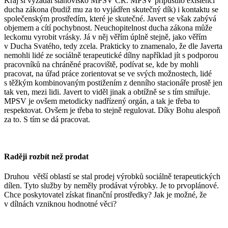
Kraj si vyžádal stanovisko MPSV ČR. MPSV připustilo existenci
ducha zákona (budiž mu za to vyjádřen skutečný dík) i kontaktu se
společenským prostředím, které je skutečné. Javert se však zabývá
objemem a cítí pochybnost. Neuchopitelnost ducha zákona může
leckomu vyrobit vrásky. Já v něj věřím úplně stejně, jako věřím
v Ducha Svatého, tedy zcela. Prakticky to znamenalo, že dle Javerta
nemohli lidé ze sociálně terapeutické dílny například jít s podporou
pracovníků na chráněné pracoviště, podívat se, kde by mohli
pracovat, na úřad práce zorientovat se ve svých možnostech, lidé
s těžkým kombinovaným postižením z denního stacionáře prostě jen
tak ven, mezi lidi. Javert to viděl jinak a obtížně se s tím smiřuje.
MPSV je ovšem metodicky nadřízený orgán, a tak je třeba to
respektovat. Ovšem je třeba to stejně regulovat. Díky Bohu alespoň
za to. S tím se dá pracovat.
Raději rozbít než prodat
Druhou větší oblastí se stal prodej výrobků sociálně terapeutických
dílen. Tyto služby by neměly prodávat výrobky. Je to prvoplánové.
Chce poskytovatel získat finanční prostředky? Jak je možné, že
v dílnách vzniknou hodnotné věci?