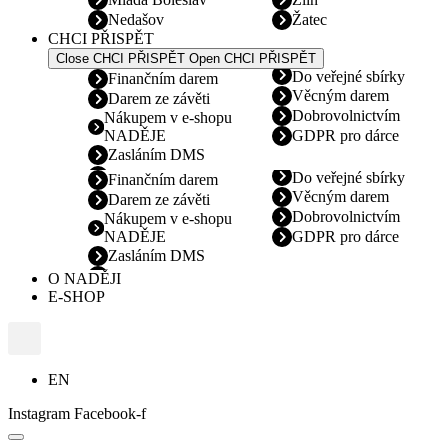
Nedašov
Žatec
CHCI PŘISPĚT
Close CHCI PŘISPĚT
Open CHCI PŘISPĚT
Do veřejné sbírky
Finančním darem
Věcným darem
Darem ze závěti
Dobrovolnictvím
Nákupem v e-shopu
NADĚJE
GDPR pro dárce
Zasláním DMS
Do veřejné sbírky
Finančním darem
Věcným darem
Darem ze závěti
Dobrovolnictvím
Nákupem v e-shopu
NADĚJE
GDPR pro dárce
Zasláním DMS
O NADĚJI
E-SHOP
EN
Instagram
Facebook-f