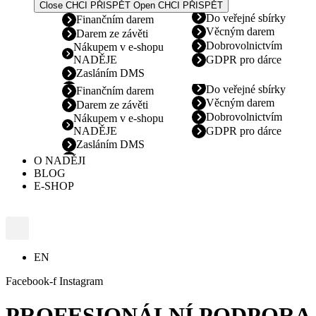
Close CHCI PŘISPĚT
Open CHCI PŘISPĚT
Do veřejné sbírky
Finančním darem
Věcným darem
Darem ze závěti
Dobrovolnictvím
Nákupem v e-shopu
NADĚJE
GDPR pro dárce
Zasláním DMS
Do veřejné sbírky
Finančním darem
Věcným darem
Darem ze závěti
Dobrovolnictvím
Nákupem v e-shopu
NADĚJE
GDPR pro dárce
Zasláním DMS
O NADĚJI
BLOG
E-SHOP
EN
Facebook-f
Instagram
PROFESIONÁLNÍ PODPORA