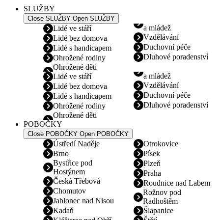
SLUŽBY
Close SLUŽBY
Open SLUŽBY
a mládež
Lidé ve stáří
Vzdělávání
Lidé bez domova
Duchovní péče
Lidé s handicapem
Dluhové poradenství
Ohrožené rodiny
Ohrožené děti
a mládež
Lidé ve stáří
Vzdělávání
Lidé bez domova
Duchovní péče
Lidé s handicapem
Dluhové poradenství
Ohrožené rodiny
Ohrožené děti
POBOČKY
Close POBOČKY
Open POBOČKY
Ústředí Naděje
Otrokovice
Brno
Písek
Bystřice pod
Plzeň
Hostýnem
Praha
Česká Třebová
Roudnice nad Labem
Chomutov
Rožnov pod
Jablonec nad Nisou
Radhoštěm
Kadaň
Šlapanice