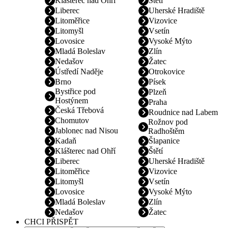
Klášterec nad Ohří
Štětí
Liberec
Uherské Hradiště
Litoměřice
Vizovice
Litomyšl
Vsetín
Lovosice
Vysoké Mýto
Mladá Boleslav
Zlín
Nedašov
Žatec
Ústředí Naděje
Otrokovice
Brno
Písek
Bystřice pod
Plzeň
Hostýnem
Praha
Česká Třebová
Roudnice nad Labem
Chomutov
Rožnov pod
Jablonec nad Nisou
Radhoštěm
Kadaň
Šlapanice
Klášterec nad Ohří
Štětí
Liberec
Uherské Hradiště
Litoměřice
Vizovice
Litomyšl
Vsetín
Lovosice
Vysoké Mýto
Mladá Boleslav
Zlín
Nedašov
Žatec
CHCI PŘISPĚT