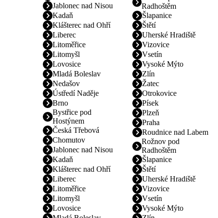
Jablonec nad Nisou
Radhoštěm
Kadaň
Šlapanice
Klášterec nad Ohří
Štětí
Liberec
Uherské Hradiště
Litoměřice
Vizovice
Litomyšl
Vsetín
Lovosice
Vysoké Mýto
Mladá Boleslav
Zlín
Nedašov
Žatec
Ústředí Naděje
Otrokovice
Brno
Písek
Bystřice pod
Plzeň
Hostýnem
Praha
Česká Třebová
Roudnice nad Labem
Chomutov
Rožnov pod
Jablonec nad Nisou
Radhoštěm
Kadaň
Šlapanice
Klášterec nad Ohří
Štětí
Liberec
Uherské Hradiště
Litoměřice
Vizovice
Litomyšl
Vsetín
Lovosice
Vysoké Mýto
Mladá Boleslav
Zlín