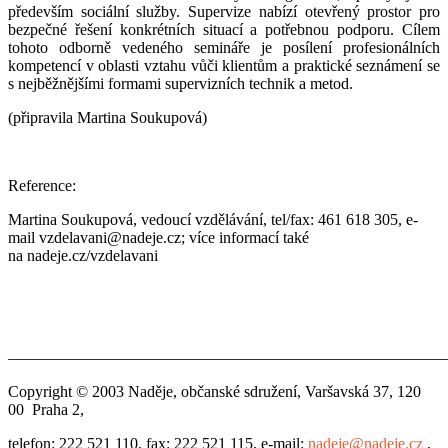
především sociální služby. Supervize nabízí otevřený prostor pro
bezpečné řešení konkrétních situací a potřebnou podporu. Cílem
tohoto odborně vedeného semináře je posílení profesionálních
kompetencí v oblasti vztahu vůči klientům a praktické seznámení se
s nejběžnějšími formami supervizních technik a metod.
(připravila Martina Soukupová)
Reference:
Martina Soukupová, vedoucí vzdělávání, tel/fax: 461 618 305, e-
mail vzdelavani@nadeje.cz; více informací také
na nadeje.cz/vzdelavani
———————————————————————————
Copyright © 2003 Naděje, občanské sdružení, Varšavská 37, 120
00 Praha 2,
telefon: 222 521 110, fax: 222 521 115, e-mail:
nadeje@nadeje.cz
,