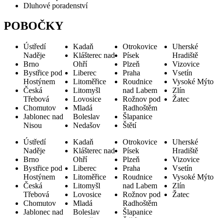
Dluhové poradenství
POBOČKY
Ústředí
Kadaň
Otrokovice
Uherské
Naděje
Klášterec nad
Písek
Hradiště
Brno
Ohří
Plzeň
Vizovice
Bystřice pod
Liberec
Praha
Vsetín
Hostýnem
Litoměřice
Roudnice
Vysoké Mýto
Česká
Litomyšl
nad Labem
Zlín
Třebová
Lovosice
Rožnov pod
Žatec
Chomutov
Mladá
Radhoštěm
Jablonec nad
Boleslav
Šlapanice
Nisou
Nedašov
Štětí
Ústředí
Kadaň
Otrokovice
Uherské
Naděje
Klášterec nad
Písek
Hradiště
Brno
Ohří
Plzeň
Vizovice
Bystřice pod
Liberec
Praha
Vsetín
Hostýnem
Litoměřice
Roudnice
Vysoké Mýto
Česká
Litomyšl
nad Labem
Zlín
Třebová
Lovosice
Rožnov pod
Žatec
Chomutov
Mladá
Radhoštěm
Jablonec nad
Boleslav
Šlapanice