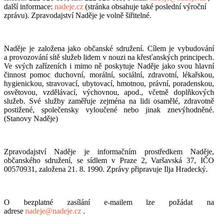
další informace:
nadeje.cz
(stránka obsahuje také poslední výroční
zprávu). Zpravodajství Naděje je volně šiřitelné.
Naděje je založena jako občanské sdružení. Cílem je vybudování
a provozování sítě služeb lidem v nouzi na křesťanských principech.
Ve svých zařízeních i mimo ně poskytuje Naděje jako svou hlavní
činnost pomoc duchovní, morální, sociální, zdravotní, lékařskou,
hygienickou, stravovací, ubytovací, hmotnou, právní, poradenskou,
osvětovou, vzdělávací, výchovnou, apod., včetně doplňkových
služeb. Své služby zaměřuje zejména na lidi osamělé, zdravotně
postižené, společensky vyloučené nebo jinak znevýhodněné.
(Stanovy Naděje)
Zpravodajství Naděje je informačním prostředkem Naděje,
občanského sdružení, se sídlem v Praze 2, Varšavská 37, IČO
00570931, založena 21. 8. 1990. Zprávy připravuje Ilja Hradecký.
O bezplatné zasílání e-mailem lze požádat na
adrese
nadeje@nadeje.cz
.