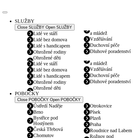
Přejít
k
obsahu
SLUŽBY
Close SLUŽBY
Open SLUŽBY
a mládež
Lidé ve stáří
Vzdělávání
Lidé bez domova
Duchovní péče
Lidé s handicapem
Dluhové poradenství
Ohrožené rodiny
Ohrožené děti
a mládež
Lidé ve stáří
Vzdělávání
Lidé bez domova
Duchovní péče
Lidé s handicapem
Dluhové poradenství
Ohrožené rodiny
Ohrožené děti
POBOČKY
Close POBOČKY
Open POBOČKY
Ústředí Naděje
Otrokovice
Brno
Písek
Bystřice pod
Plzeň
Hostýnem
Praha
Česká Třebová
Roudnice nad Labem
Chomutov
Rožnov pod