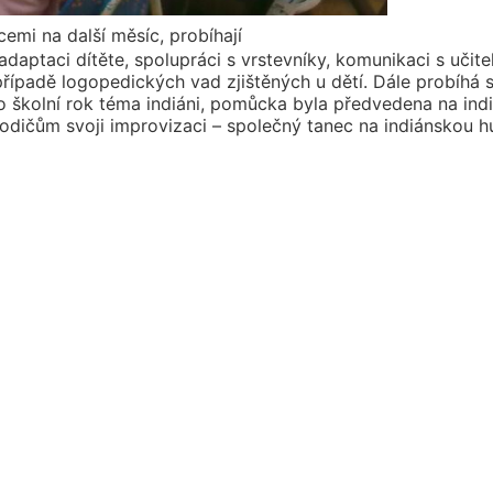
mi na další měsíc, probíhají
 adaptaci dítěte, spolupráci s vrstevníky, komunikaci s uči
řípadě logopedických vad zjištěných u dětí. Dále probíhá 
 školní rok téma indiáni, pomůcka byla předvedena na indián
rodičům svoji improvizaci – společný tanec na indiánskou h