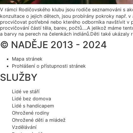
V rámci Rodičovského klubu jsou rodiče seznamováni s akce
konzultace o jejich dětech, jsou probírány pokroky např. v
procvičovat potřebné nebo kterého odborníka navštívit v p
procvičování částí těla, barev, počtů….A jelikož máme tento
a barvy na perech na čelenkách indiánů.Děti také ukázaly 
© NADĚJE 2013 - 2024
Mapa stránek
Prohlášení o přístupnosti stránek
SLUŽBY
Lidé ve stáří
Lidé bez domova
Lidé s handicapem
Ohrožené rodiny
Ohrožené děti a mládež
Vzdělávání