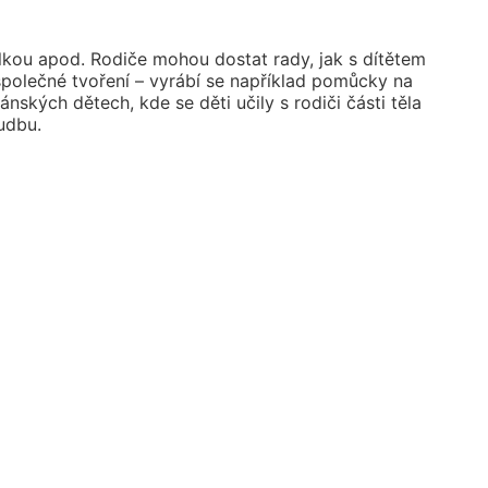
telkou apod. Rodiče mohou dostat rady, jak s dítětem
společné tvoření – vyrábí se například pomůcky na
ských dětech, kde se děti učily s rodiči části těla
udbu.