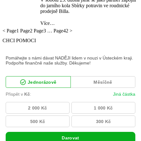
do jarního kola Sbírky potravin ve roudnické
prodejně Billa.
Více…
<
Page
1
Page
2
Page
3
…
Page
42
>
CHCI POMOCI