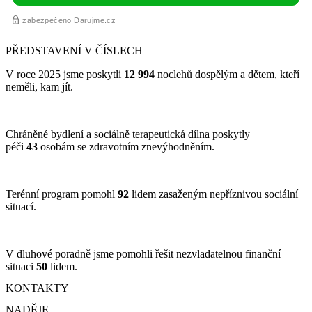
PŘEDSTAVENÍ V ČÍSLECH
V roce 2025 jsme poskytli
12 994
noclehů dospělým a dětem, kteří
neměli, kam jít.
Chráněné bydlení a sociálně terapeutická dílna poskytly
péči
43
osobám se zdravotním znevýhodněním.
Terénní program pomohl
92
lidem zasaženým nepříznivou sociální
situací.
V dluhové poradně jsme pomohli řešit nezvladatelnou finanční
situaci
50
lidem.
KONTAKTY
NADĚJE