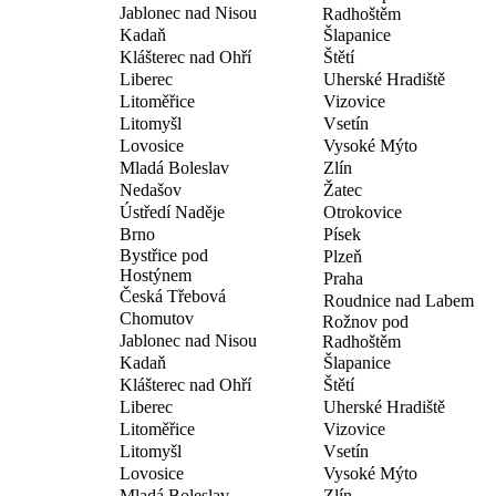
Jablonec nad Nisou
Radhoštěm
Kadaň
Šlapanice
Klášterec nad Ohří
Štětí
Liberec
Uherské Hradiště
Litoměřice
Vizovice
Litomyšl
Vsetín
Lovosice
Vysoké Mýto
Mladá Boleslav
Zlín
Nedašov
Žatec
Ústředí Naděje
Otrokovice
Brno
Písek
Bystřice pod
Plzeň
Hostýnem
Praha
Česká Třebová
Roudnice nad Labem
Chomutov
Rožnov pod
Jablonec nad Nisou
Radhoštěm
Kadaň
Šlapanice
Klášterec nad Ohří
Štětí
Liberec
Uherské Hradiště
Litoměřice
Vizovice
Litomyšl
Vsetín
Lovosice
Vysoké Mýto
Mladá Boleslav
Zlín