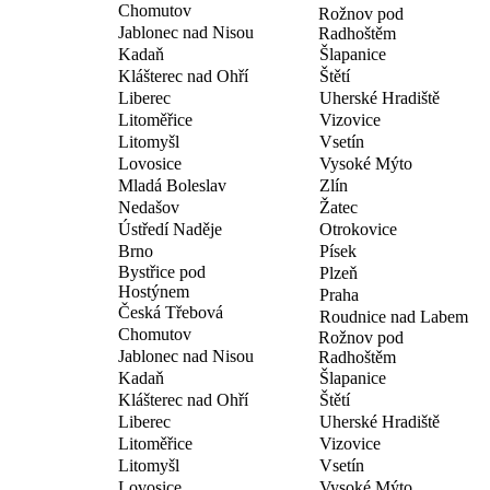
Chomutov
Rožnov pod
Jablonec nad Nisou
Radhoštěm
Kadaň
Šlapanice
Klášterec nad Ohří
Štětí
Liberec
Uherské Hradiště
Litoměřice
Vizovice
Litomyšl
Vsetín
Lovosice
Vysoké Mýto
Mladá Boleslav
Zlín
Nedašov
Žatec
Ústředí Naděje
Otrokovice
Brno
Písek
Bystřice pod
Plzeň
Hostýnem
Praha
Česká Třebová
Roudnice nad Labem
Chomutov
Rožnov pod
Jablonec nad Nisou
Radhoštěm
Kadaň
Šlapanice
Klášterec nad Ohří
Štětí
Liberec
Uherské Hradiště
Litoměřice
Vizovice
Litomyšl
Vsetín
Lovosice
Vysoké Mýto