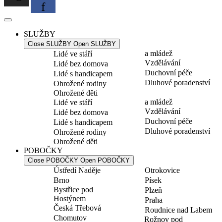
f
SLUŽBY
Close SLUŽBY
Open SLUŽBY
a mládež
Lidé ve stáří
Vzdělávání
Lidé bez domova
Duchovní péče
Lidé s handicapem
Dluhové poradenství
Ohrožené rodiny
Ohrožené děti
a mládež
Lidé ve stáří
Vzdělávání
Lidé bez domova
Duchovní péče
Lidé s handicapem
Dluhové poradenství
Ohrožené rodiny
Ohrožené děti
POBOČKY
Close POBOČKY
Open POBOČKY
Ústředí Naděje
Otrokovice
Brno
Písek
Bystřice pod
Plzeň
Hostýnem
Praha
Česká Třebová
Roudnice nad Labem
Chomutov
Rožnov pod