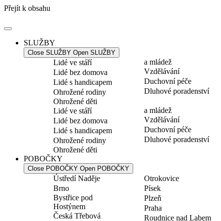
Přejít k obsahu
SLUŽBY
Close SLUŽBY
Open SLUŽBY
a mládež
Lidé ve stáří
Vzdělávání
Lidé bez domova
Duchovní péče
Lidé s handicapem
Dluhové poradenství
Ohrožené rodiny
Ohrožené děti
a mládež
Lidé ve stáří
Vzdělávání
Lidé bez domova
Duchovní péče
Lidé s handicapem
Dluhové poradenství
Ohrožené rodiny
Ohrožené děti
POBOČKY
Close POBOČKY
Open POBOČKY
Ústředí Naděje
Otrokovice
Brno
Písek
Bystřice pod
Plzeň
Hostýnem
Praha
Česká Třebová
Roudnice nad Labem