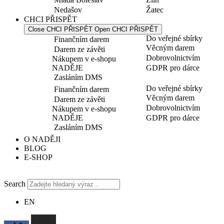
Nedašov
Žatec
CHCI PŘISPĚT
Close CHCI PŘISPĚT
Open CHCI PŘISPĚT
Do veřejné sbírky
Finančním darem
Věcným darem
Darem ze závěti
Dobrovolnictvím
Nákupem v e-shopu
NADĚJE
GDPR pro dárce
Zasláním DMS
Do veřejné sbírky
Finančním darem
Věcným darem
Darem ze závěti
Dobrovolnictvím
Nákupem v e-shopu
NADĚJE
GDPR pro dárce
Zasláním DMS
O NADĚJI
BLOG
E-SHOP
Search
EN