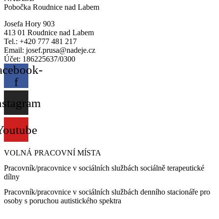
Pobočka Roudnice nad Labem
Josefa Hory 903
413 01 Roudnice nad Labem
Tel.: +420 777 481 217
Email: josef.prusa@nadeje.cz
Účet: 186225637/0300
acebook-
f
nstagram
Youtube
VOLNÁ PRACOVNÍ MÍSTA
Pracovník/pracovnice v sociálních službách sociálně terapeutické
dílny
Pracovník/pracovnice v sociálních službách denního stacionáře pro
osoby s poruchou autistického spektra