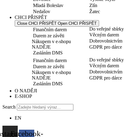
Mladá Boleslav
Zlín
Nedašov
Žatec
CHCI PŘISPĚT
Close CHCI PŘISPĚT
Open CHCI PŘISPĚT
Do veřejné sbírky
Finančním darem
Věcným darem
Darem ze závěti
Dobrovolnictvím
Nákupem v e-shopu
NADĚJE
GDPR pro dárce
Zasláním DMS
Do veřejné sbírky
Finančním darem
Věcným darem
Darem ze závěti
Dobrovolnictvím
Nákupem v e-shopu
NADĚJE
GDPR pro dárce
Zasláním DMS
O NADĚJI
E-SHOP
Search
EN
nstagram
Facebook-