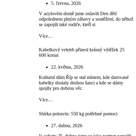
5. června, 2026
V azylovém domě jsme oslavili Den dětí
odpolednem plným zábavy a soutěžení, do něhož
se zapojili také rodiče, kteří si
Více…
Kabelkový veletrh přinesl krásný výtěžek 25
600 korun
22. května, 2026
Kulturní dům Říp se stal místem, kde darované
kabelky dostaly druhou šanci a kde se dámy
spojily pro dobrou věc.
Více…
Sbírka potravin: 550 kg potřebné pomoci
27. dubna, 2026
V sobotu 25. dubna jsme se jako partner zapojili