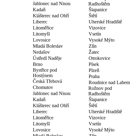
Jablonec nad Nisou
Radhoštěm
Kadaň
Šlapanice
Klášterec nad Ohří
Štětí
Liberec
Uherské Hradiště
Litoměřice
Vizovice
Litomyšl
Vsetín
Lovosice
Vysoké Mýto
Mladá Boleslav
Zlín
Nedašov
Žatec
Ústředí Naděje
Otrokovice
Brno
Písek
Bystřice pod
Plzeň
Hostýnem
Praha
Česká Třebová
Roudnice nad Labem
Chomutov
Rožnov pod
Jablonec nad Nisou
Radhoštěm
Kadaň
Šlapanice
Klášterec nad Ohří
Štětí
Liberec
Uherské Hradiště
Litoměřice
Vizovice
Litomyšl
Vsetín
Lovosice
Vysoké Mýto
Mladá Boleslav
Zlín