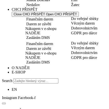
Nedašov
Žatec
CHCI PŘISPĚT
Close CHCI PŘISPĚT
Open CHCI PŘISPĚT
Do veřejné sbírky
Finančním darem
Věcným darem
Darem ze závěti
Dobrovolnictvím
Nákupem v e-shopu
NADĚJE
GDPR pro dárce
Zasláním DMS
Do veřejné sbírky
Finančním darem
Věcným darem
Darem ze závěti
Dobrovolnictvím
Nákupem v e-shopu
NADĚJE
GDPR pro dárce
Zasláním DMS
O NADĚJI
E-SHOP
Search
EN
Instagram
Facebook-f