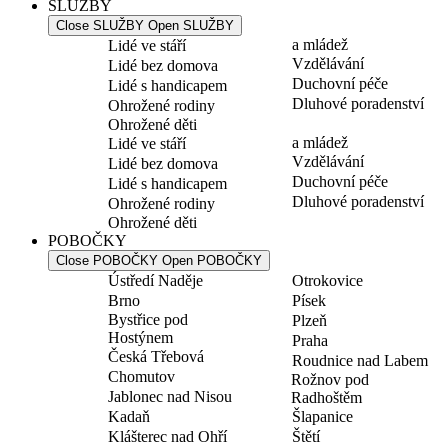
SLUŽBY
Close SLUŽBY
Open SLUŽBY
a mládež
Lidé ve stáří
Vzdělávání
Lidé bez domova
Duchovní péče
Lidé s handicapem
Dluhové poradenství
Ohrožené rodiny
Ohrožené děti
a mládež
Lidé ve stáří
Vzdělávání
Lidé bez domova
Duchovní péče
Lidé s handicapem
Dluhové poradenství
Ohrožené rodiny
Ohrožené děti
POBOČKY
Close POBOČKY
Open POBOČKY
Ústředí Naděje
Otrokovice
Brno
Písek
Bystřice pod
Plzeň
Hostýnem
Praha
Česká Třebová
Roudnice nad Labem
Chomutov
Rožnov pod
Jablonec nad Nisou
Radhoštěm
Kadaň
Šlapanice
Klášterec nad Ohří
Štětí