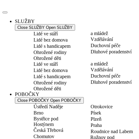
Přejít
k
obsahu
SLUŽBY
Close SLUŽBY
Open SLUŽBY
a mládež
Lidé ve stáří
Vzdělávání
Lidé bez domova
Duchovní péče
Lidé s handicapem
Dluhové poradenství
Ohrožené rodiny
Ohrožené děti
a mládež
Lidé ve stáří
Vzdělávání
Lidé bez domova
Duchovní péče
Lidé s handicapem
Dluhové poradenství
Ohrožené rodiny
Ohrožené děti
POBOČKY
Close POBOČKY
Open POBOČKY
Ústředí Naděje
Otrokovice
Brno
Písek
Bystřice pod
Plzeň
Hostýnem
Praha
Česká Třebová
Roudnice nad Labem
Chomutov
Rožnov pod