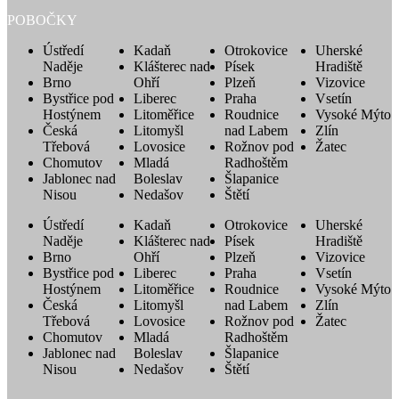
POBOČKY
Ústředí
Kadaň
Otrokovice
Uherské
Naděje
Klášterec nad
Písek
Hradiště
Brno
Ohří
Plzeň
Vizovice
Bystřice pod
Liberec
Praha
Vsetín
Hostýnem
Litoměřice
Roudnice
Vysoké Mýto
Česká
Litomyšl
nad Labem
Zlín
Třebová
Lovosice
Rožnov pod
Žatec
Chomutov
Mladá
Radhoštěm
Jablonec nad
Boleslav
Šlapanice
Nisou
Nedašov
Štětí
Ústředí
Kadaň
Otrokovice
Uherské
Naděje
Klášterec nad
Písek
Hradiště
Brno
Ohří
Plzeň
Vizovice
Bystřice pod
Liberec
Praha
Vsetín
Hostýnem
Litoměřice
Roudnice
Vysoké Mýto
Česká
Litomyšl
nad Labem
Zlín
Třebová
Lovosice
Rožnov pod
Žatec
Chomutov
Mladá
Radhoštěm
Jablonec nad
Boleslav
Šlapanice
Nisou
Nedašov
Štětí