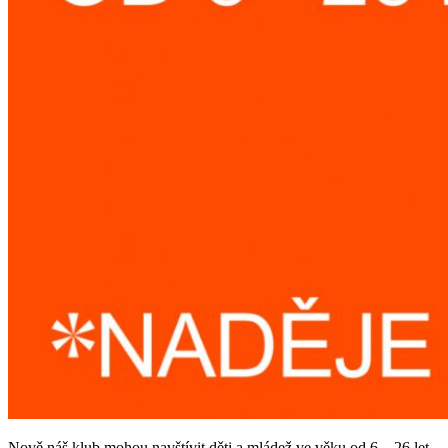
Nově náš klub mohou navštívit děti a mládež ve věku od 6 – 26 let.