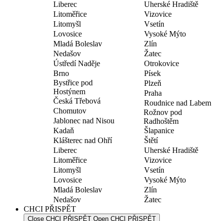
Liberec
Uherské Hradiště
Litoměřice
Vizovice
Litomyšl
Vsetín
Lovosice
Vysoké Mýto
Mladá Boleslav
Zlín
Nedašov
Žatec
Ústředí Naděje
Otrokovice
Brno
Písek
Bystřice pod
Plzeň
Hostýnem
Praha
Česká Třebová
Roudnice nad Labem
Chomutov
Rožnov pod
Jablonec nad Nisou
Radhoštěm
Kadaň
Šlapanice
Klášterec nad Ohří
Štětí
Liberec
Uherské Hradiště
Litoměřice
Vizovice
Litomyšl
Vsetín
Lovosice
Vysoké Mýto
Mladá Boleslav
Zlín
Nedašov
Žatec
CHCI PŘISPĚT
Close CHCI PŘISPĚT
Open CHCI PŘISPĚT