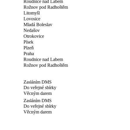
Roudnice nad Labem
Rožnov pod Radhoštěm
Litomyšl
Lovosice
Mladá Boleslav
Nedašov
Otrokovice
Písek
Plzeň
Praha
Roudnice nad Labem
Rožnov pod Radhoštěm
Zasláním DMS
Do veřejné sbírky
Věcným darem
Zasláním DMS
Do veřejné sbírky
Věcným darem