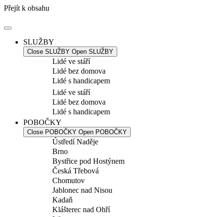
Přejít k obsahu
SLUŽBY
Close SLUŽBY
Open SLUŽBY
Lidé ve stáří
Lidé bez domova
Lidé s handicapem
Lidé ve stáří
Lidé bez domova
Lidé s handicapem
POBOČKY
Close POBOČKY
Open POBOČKY
Ústředí Naděje
Brno
Bystřice pod Hostýnem
Česká Třebová
Chomutov
Jablonec nad Nisou
Kadaň
Klášterec nad Ohří