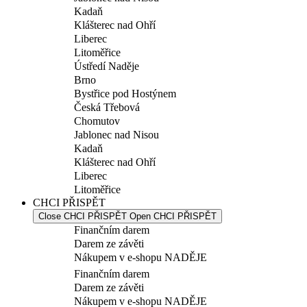
Kadaň
Klášterec nad Ohří
Liberec
Litoměřice
Ústředí Naděje
Brno
Bystřice pod Hostýnem
Česká Třebová
Chomutov
Jablonec nad Nisou
Kadaň
Klášterec nad Ohří
Liberec
Litoměřice
CHCI PŘISPĚT
Close CHCI PŘISPĚT
Open CHCI PŘISPĚT
Finančním darem
Darem ze závěti
Nákupem v e-shopu NADĚJE
Finančním darem
Darem ze závěti
Nákupem v e-shopu NADĚJE