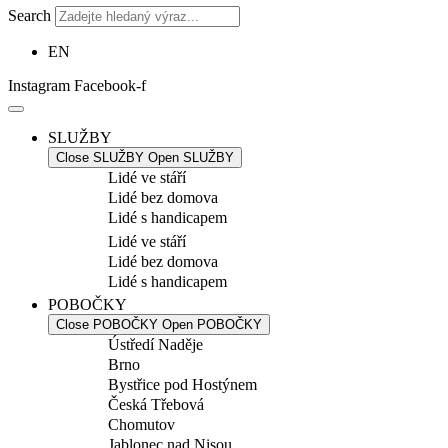
Search
EN
Instagram
Facebook-f
SLUŽBY
Close SLUŽBY
Open SLUŽBY
Lidé ve stáří
Lidé bez domova
Lidé s handicapem
Lidé ve stáří
Lidé bez domova
Lidé s handicapem
POBOČKY
Close POBOČKY
Open POBOČKY
Ústředí Naděje
Brno
Bystřice pod Hostýnem
Česká Třebová
Chomutov
Jablonec nad Nisou