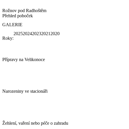
Rožnov pod Radhoštěm
Přehled poboček
GALERIE
2025
2024
2023
2021
2020
Roky:
Přípravy na Velikonoce
Narozeniny ve stacionáři
Žehlení, vaření nebo péče o zahradu