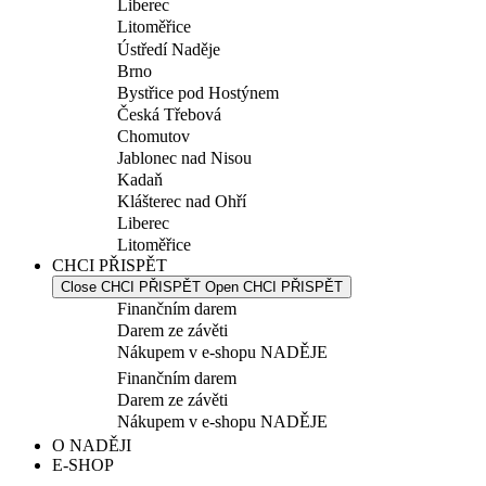
Liberec
Litoměřice
Ústředí Naděje
Brno
Bystřice pod Hostýnem
Česká Třebová
Chomutov
Jablonec nad Nisou
Kadaň
Klášterec nad Ohří
Liberec
Litoměřice
CHCI PŘISPĚT
Close CHCI PŘISPĚT
Open CHCI PŘISPĚT
Finančním darem
Darem ze závěti
Nákupem v e-shopu NADĚJE
Finančním darem
Darem ze závěti
Nákupem v e-shopu NADĚJE
O NADĚJI
E-SHOP