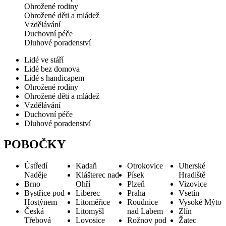
Ohrožené rodiny
Ohrožené děti a mládež
Vzdělávání
Duchovní péče
Dluhové poradenství
Lidé ve stáří
Lidé bez domova
Lidé s handicapem
Ohrožené rodiny
Ohrožené děti a mládež
Vzdělávání
Duchovní péče
Dluhové poradenství
POBOČKY
Ústředí
Kadaň
Otrokovice
Uherské
Naděje
Klášterec nad
Písek
Hradiště
Brno
Ohří
Plzeň
Vizovice
Bystřice pod
Liberec
Praha
Vsetín
Hostýnem
Litoměřice
Roudnice
Vysoké Mýto
Česká
Litomyšl
nad Labem
Zlín
Třebová
Lovosice
Rožnov pod
Žatec