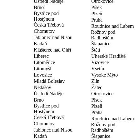
Ústředí Naděje
Otrokovice
Brno
Písek
Bystřice pod
Plzeň
Hostýnem
Praha
Česká Třebová
Roudnice nad Labem
Chomutov
Rožnov pod
Jablonec nad Nisou
Radhoštěm
Kadaň
Šlapanice
Klášterec nad Ohří
Štětí
Liberec
Uherské Hradiště
Litoměřice
Vizovice
Litomyšl
Vsetín
Lovosice
Vysoké Mýto
Mladá Boleslav
Zlín
Nedašov
Žatec
Ústředí Naděje
Otrokovice
Brno
Písek
Bystřice pod
Plzeň
Hostýnem
Praha
Česká Třebová
Roudnice nad Labem
Chomutov
Rožnov pod
Jablonec nad Nisou
Radhoštěm
Kadaň
Šlapanice