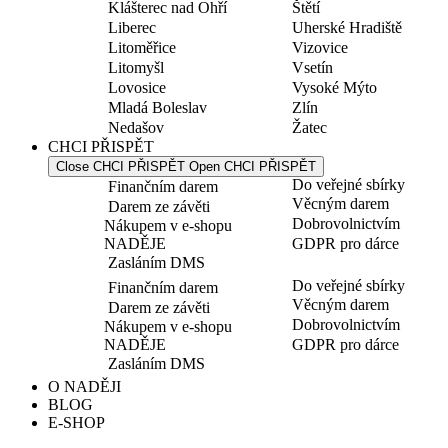
Klášterec nad Ohří
Štětí
Liberec
Uherské Hradiště
Litoměřice
Vizovice
Litomyšl
Vsetín
Lovosice
Vysoké Mýto
Mladá Boleslav
Zlín
Nedašov
Žatec
CHCI PŘISPĚT
Close CHCI PŘISPĚT
Open CHCI PŘISPĚT
Do veřejné sbírky
Finančním darem
Věcným darem
Darem ze závěti
Dobrovolnictvím
Nákupem v e-shopu
NADĚJE
GDPR pro dárce
Zasláním DMS
Do veřejné sbírky
Finančním darem
Věcným darem
Darem ze závěti
Dobrovolnictvím
Nákupem v e-shopu
NADĚJE
GDPR pro dárce
Zasláním DMS
O NADĚJI
BLOG
E-SHOP