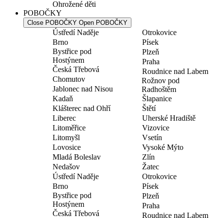
Ohrožené děti
POBOČKY
Close POBOČKY
Open POBOČKY
Ústředí Naděje
Otrokovice
Brno
Písek
Bystřice pod
Plzeň
Hostýnem
Praha
Česká Třebová
Roudnice nad Labem
Chomutov
Rožnov pod
Jablonec nad Nisou
Radhoštěm
Kadaň
Šlapanice
Klášterec nad Ohří
Štětí
Liberec
Uherské Hradiště
Litoměřice
Vizovice
Litomyšl
Vsetín
Lovosice
Vysoké Mýto
Mladá Boleslav
Zlín
Nedašov
Žatec
Ústředí Naděje
Otrokovice
Brno
Písek
Bystřice pod
Plzeň
Hostýnem
Praha
Česká Třebová
Roudnice nad Labem