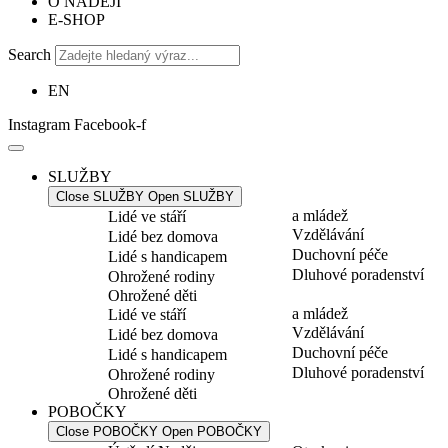
O NADĚJI
E-SHOP
Search
EN
Instagram
Facebook-f
SLUŽBY
Close SLUŽBY
Open SLUŽBY
a mládež
Lidé ve stáří
Vzdělávání
Lidé bez domova
Duchovní péče
Lidé s handicapem
Dluhové poradenství
Ohrožené rodiny
Ohrožené děti
a mládež
Lidé ve stáří
Vzdělávání
Lidé bez domova
Duchovní péče
Lidé s handicapem
Dluhové poradenství
Ohrožené rodiny
Ohrožené děti
POBOČKY
Close POBOČKY
Open POBOČKY