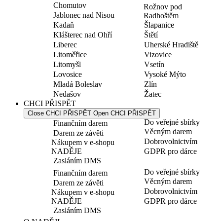
Chomutov
Rožnov pod
Jablonec nad Nisou
Radhoštěm
Kadaň
Šlapanice
Klášterec nad Ohří
Štětí
Liberec
Uherské Hradiště
Litoměřice
Vizovice
Litomyšl
Vsetín
Lovosice
Vysoké Mýto
Mladá Boleslav
Zlín
Nedašov
Žatec
CHCI PŘISPĚT
Close CHCI PŘISPĚT
Open CHCI PŘISPĚT
Do veřejné sbírky
Finančním darem
Věcným darem
Darem ze závěti
Dobrovolnictvím
Nákupem v e-shopu
NADĚJE
GDPR pro dárce
Zasláním DMS
Do veřejné sbírky
Finančním darem
Věcným darem
Darem ze závěti
Dobrovolnictvím
Nákupem v e-shopu
NADĚJE
GDPR pro dárce
Zasláním DMS