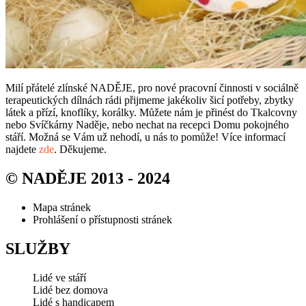
Milí přátelé zlínské NADĚJE, pro nové pracovní činnosti v sociálně
terapeutických dílnách rádi přijmeme jakékoliv šicí potřeby, zbytky
látek a přízí, knoflíky, korálky. Můžete nám je přinést do Tkalcovny
nebo Svíčkárny Naděje, nebo nechat na recepci Domu pokojného
stáří. Možná se Vám už nehodí, u nás to pomůže! Více informací
najdete
zde
. Děkujeme.
© NADĚJE 2013 - 2024
Mapa stránek
Prohlášení o přístupnosti stránek
SLUŽBY
Lidé ve stáří
Lidé bez domova
Lidé s handicapem