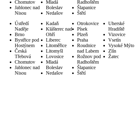
Chomutov
Mladá
Radhoštěm
Jablonec nad
Boleslav
Šlapanice
Nisou
Nedašov
Štětí
Ústředí
Kadaň
Otrokovice
Uherské
Naděje
Klášterec nad
Písek
Hradiště
Brno
Ohří
Plzeň
Vizovice
Bystřice pod
Liberec
Praha
Vsetín
Hostýnem
Litoměřice
Roudnice
Vysoké Mýto
Česká
Litomyšl
nad Labem
Zlín
Třebová
Lovosice
Rožnov pod
Žatec
Chomutov
Mladá
Radhoštěm
Jablonec nad
Boleslav
Šlapanice
Nisou
Nedašov
Štětí