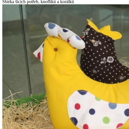
Sbírka šicích potřeb, knoflíků a korálků