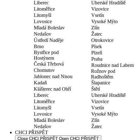
Liberec
Uherské Hradiště
Litoměřice
Vizovice
Litomyšl
Vsetín
Lovosice
Vysoké Mýto
Mladá Boleslav
Zlín
Nedašov
Žatec
Ústředí Naděje
Otrokovice
Brno
Písek
Bystřice pod
Plzeň
Hostýnem
Praha
Česká Třebová
Roudnice nad Labem
Chomutov
Rožnov pod
Jablonec nad Nisou
Radhoštěm
Kadaň
Šlapanice
Klášterec nad Ohří
Štětí
Liberec
Uherské Hradiště
Litoměřice
Vizovice
Litomyšl
Vsetín
Lovosice
Vysoké Mýto
Mladá Boleslav
Zlín
Nedašov
Žatec
CHCI PŘISPĚT
Close CHCI PŘISPĚT
Open CHCI PŘISPĚT