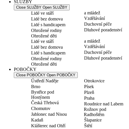
SLUŽBY
Close SLUŽBY
Open SLUŽBY
a mládež
Lidé ve stáří
Vzdělávání
Lidé bez domova
Duchovní péče
Lidé s handicapem
Dluhové poradenství
Ohrožené rodiny
Ohrožené děti
a mládež
Lidé ve stáří
Vzdělávání
Lidé bez domova
Duchovní péče
Lidé s handicapem
Dluhové poradenství
Ohrožené rodiny
Ohrožené děti
POBOČKY
Close POBOČKY
Open POBOČKY
Ústředí Naděje
Otrokovice
Brno
Písek
Bystřice pod
Plzeň
Hostýnem
Praha
Česká Třebová
Roudnice nad Labem
Chomutov
Rožnov pod
Jablonec nad Nisou
Radhoštěm
Kadaň
Šlapanice
Klášterec nad Ohří
Štětí