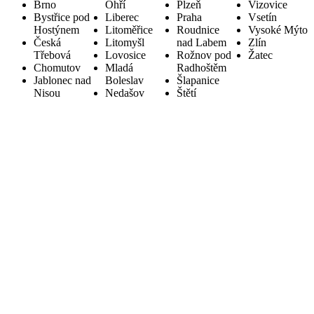
Brno
Ohří
Plzeň
Vizovice
Bystřice pod
Liberec
Praha
Vsetín
Hostýnem
Litoměřice
Roudnice
Vysoké Mýto
Česká
Litomyšl
nad Labem
Zlín
Třebová
Lovosice
Rožnov pod
Žatec
Chomutov
Mladá
Radhoštěm
Jablonec nad
Boleslav
Šlapanice
Nisou
Nedašov
Štětí