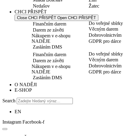
Nedašov
Žatec
CHCI PŘISPĚT
Close CHCI PŘISPĚT
Open CHCI PŘISPĚT
Do veřejné sbírky
Finančním darem
Věcným darem
Darem ze závěti
Dobrovolnictvím
Nákupem v e-shopu
NADĚJE
GDPR pro dárce
Zasláním DMS
Do veřejné sbírky
Finančním darem
Věcným darem
Darem ze závěti
Dobrovolnictvím
Nákupem v e-shopu
NADĚJE
GDPR pro dárce
Zasláním DMS
O NADĚJI
E-SHOP
Search
EN
Instagram
Facebook-f