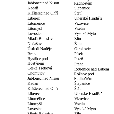
Jablonec nad Nisou
Radhoštěm
Kadaň
Šlapanice
Klášterec nad Ohří
Štětí
Liberec
Uherské Hradiště
Litoměřice
Vizovice
Litomyšl
Vsetín
Lovosice
Vysoké Mýto
Mladá Boleslav
Zlín
Nedašov
Žatec
Ústředí Naděje
Otrokovice
Brno
Písek
Bystřice pod
Plzeň
Hostýnem
Praha
Česká Třebová
Roudnice nad Labem
Chomutov
Rožnov pod
Jablonec nad Nisou
Radhoštěm
Kadaň
Šlapanice
Klášterec nad Ohří
Štětí
Liberec
Uherské Hradiště
Litoměřice
Vizovice
Litomyšl
Vsetín
Lovosice
Vysoké Mýto
Mladá Boleslav
Zlín