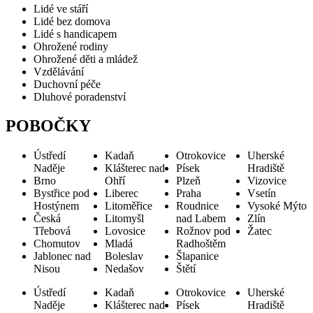
Lidé ve stáří
Lidé bez domova
Lidé s handicapem
Ohrožené rodiny
Ohrožené děti a mládež
Vzdělávání
Duchovní péče
Dluhové poradenství
POBOČKY
Ústředí
Kadaň
Otrokovice
Uherské
Naděje
Klášterec nad
Písek
Hradiště
Brno
Ohří
Plzeň
Vizovice
Bystřice pod
Liberec
Praha
Vsetín
Hostýnem
Litoměřice
Roudnice
Vysoké Mýto
Česká
Litomyšl
nad Labem
Zlín
Třebová
Lovosice
Rožnov pod
Žatec
Chomutov
Mladá
Radhoštěm
Jablonec nad
Boleslav
Šlapanice
Nisou
Nedašov
Štětí
Ústředí
Kadaň
Otrokovice
Uherské
Naděje
Klášterec nad
Písek
Hradiště