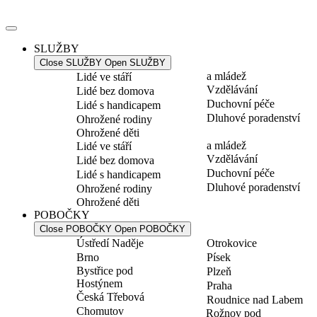
Přejít
k
obsahu
SLUŽBY
Close SLUŽBY
Open SLUŽBY
a mládež
Lidé ve stáří
Vzdělávání
Lidé bez domova
Duchovní péče
Lidé s handicapem
Dluhové poradenství
Ohrožené rodiny
Ohrožené děti
a mládež
Lidé ve stáří
Vzdělávání
Lidé bez domova
Duchovní péče
Lidé s handicapem
Dluhové poradenství
Ohrožené rodiny
Ohrožené děti
POBOČKY
Close POBOČKY
Open POBOČKY
Ústředí Naděje
Otrokovice
Brno
Písek
Bystřice pod
Plzeň
Hostýnem
Praha
Česká Třebová
Roudnice nad Labem
Chomutov
Rožnov pod