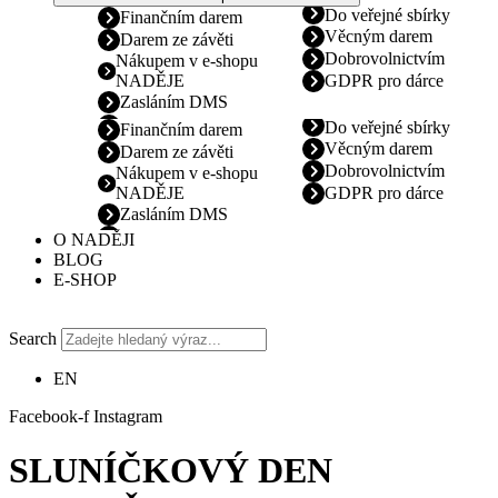
Do veřejné sbírky
Finančním darem
Věcným darem
Darem ze závěti
Dobrovolnictvím
Nákupem v e-shopu
NADĚJE
GDPR pro dárce
Zasláním DMS
Do veřejné sbírky
Finančním darem
Věcným darem
Darem ze závěti
Dobrovolnictvím
Nákupem v e-shopu
NADĚJE
GDPR pro dárce
Zasláním DMS
O NADĚJI
BLOG
E-SHOP
Search
EN
Facebook-f
Instagram
SLUNÍČKOVÝ DEN