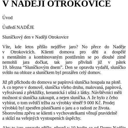
V NADĚJI OTROKOVICE
Úvod
Ústředí NADĚJE
Sluníčkový den v Naději Otrokovice
Víte, kde letos přišlo nejdříve jaro? No přece do Naděje
v Otrokovicích. Klienti domova pro děti a dospělé
s mentálním a kombinovaným postižením se po dlouhé zimě
nemohli jara dočkat, tak jaro přivítali již v pátek
19. března “Sluníčkovým dnem”. Den se opravdu vydařil, sluníčko
svítilo na obloze a sluníčkem byl prozářen celý domov.
Již při příchodu do domova se papírová sluníčka houpala na plotě.
A co teprve v domově, sluníčka všeho druhu, malovaná, papírová,
vyřezávaná z překližky, keramická i ušitá z látky. Návštěvníci měli
možnost si sluníčka zakoupit, a nejen sluníčka. A že bylo z čeho
vybírat, o tom svědčí tržba za výrobky téměř 9 000 Kč. Prodej
výrobků byl zpestřen písničkami o jaru a o radosti ze života.
Sborovému zpěvu se klienti s vychovatelkami věnují pravidelně
a sklízí na veřejných vystoupeních úspěchy.
Aby to jaro opravdu přišlo, přesně v 10 hodin se od Domu Naděje