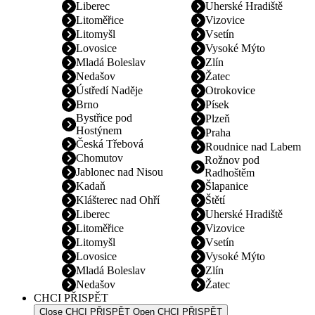
Liberec
Uherské Hradiště
Litoměřice
Vizovice
Litomyšl
Vsetín
Lovosice
Vysoké Mýto
Mladá Boleslav
Zlín
Nedašov
Žatec
Ústředí Naděje
Otrokovice
Brno
Písek
Bystřice pod
Plzeň
Hostýnem
Praha
Česká Třebová
Roudnice nad Labem
Chomutov
Rožnov pod
Jablonec nad Nisou
Radhoštěm
Kadaň
Šlapanice
Klášterec nad Ohří
Štětí
Liberec
Uherské Hradiště
Litoměřice
Vizovice
Litomyšl
Vsetín
Lovosice
Vysoké Mýto
Mladá Boleslav
Zlín
Nedašov
Žatec
CHCI PŘISPĚT
Close CHCI PŘISPĚT
Open CHCI PŘISPĚT