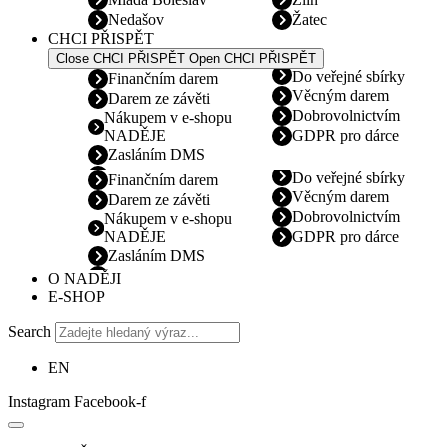
Nedašov
Žatec
CHCI PŘISPĚT
Close CHCI PŘISPĚT
Open CHCI PŘISPĚT
Do veřejné sbírky
Finančním darem
Věcným darem
Darem ze závěti
Dobrovolnictvím
Nákupem v e-shopu
NADĚJE
GDPR pro dárce
Zasláním DMS
Do veřejné sbírky
Finančním darem
Věcným darem
Darem ze závěti
Dobrovolnictvím
Nákupem v e-shopu
NADĚJE
GDPR pro dárce
Zasláním DMS
O NADĚJI
E-SHOP
Search
EN
Instagram
Facebook-f