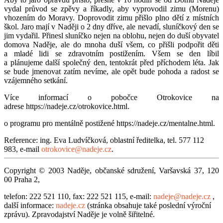
vydal průvod se zpěvy a říkadly, aby vyprovodil zimu (Morenu)
vhozením do Moravy. Doprovodit zimu přišlo plno dětí z místních
škol. Jaro mají v Naději o 2 dny dříve, ale nevadí, sluníčkový den se
jim vydařil. Přinesl sluníčko nejen na oblohu, nejen do duší obyvatel
domova Naděje, ale do mnoha duší všem, co přišli podpořit děti
a mladé lidi se zdravotním postižením. Všem se den líbil
a plánujeme další společný den, tentokrát před příchodem léta. Jak
se bude jmenovat zatím nevíme, ale opět bude pohoda a radost se
vzájemného setkání.
Více informací o pobočce Otrokovice na
adrese https://nadeje.cz/otrokovice.html.
o programu pro mentálně postižené https://nadeje.cz/mentalne.html.
Reference: ing. Eva Ludvíčková, oblastní ředitelka, tel. 577 112
983, e-mail
otrokovice@nadeje.cz
.
Copyright © 2003 Naděje, občanské sdružení, Varšavská 37, 120
00 Praha 2,
telefon: 222 521 110, fax: 222 521 115, e-mail:
nadeje@nadeje.cz
,
další informace:
nadeje.cz
(stránka obsahuje také poslední výroční
zprávu). Zpravodajství Naděje je volně šiřitelné.