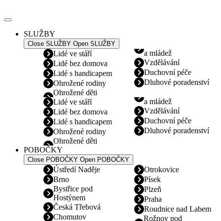
Přejít
k
obsahu
SLUŽBY
Close SLUŽBY
Open SLUŽBY
a mládež
Lidé ve stáří
Vzdělávání
Lidé bez domova
Duchovní péče
Lidé s handicapem
Dluhové poradenství
Ohrožené rodiny
Ohrožené děti
a mládež
Lidé ve stáří
Vzdělávání
Lidé bez domova
Duchovní péče
Lidé s handicapem
Dluhové poradenství
Ohrožené rodiny
Ohrožené děti
POBOČKY
Close POBOČKY
Open POBOČKY
Ústředí Naděje
Otrokovice
Brno
Písek
Bystřice pod
Plzeň
Hostýnem
Praha
Česká Třebová
Roudnice nad Labem
Chomutov
Rožnov pod