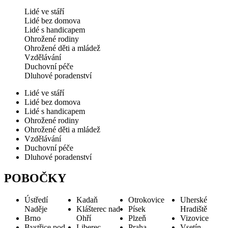
Lidé ve stáří
Lidé bez domova
Lidé s handicapem
Ohrožené rodiny
Ohrožené děti a mládež
Vzdělávání
Duchovní péče
Dluhové poradenství
Lidé ve stáří
Lidé bez domova
Lidé s handicapem
Ohrožené rodiny
Ohrožené děti a mládež
Vzdělávání
Duchovní péče
Dluhové poradenství
POBOČKY
Ústředí
Kadaň
Otrokovice
Uherské
Naděje
Klášterec nad
Písek
Hradiště
Brno
Ohří
Plzeň
Vizovice
Bystřice pod
Liberec
Praha
Vsetín