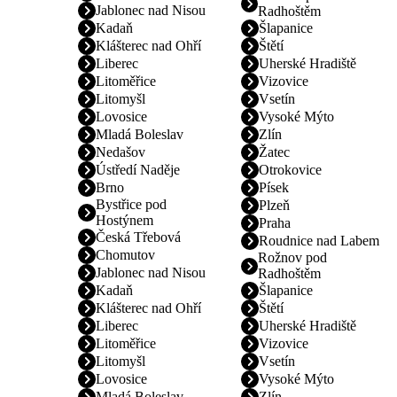
Jablonec nad Nisou
Radhoštěm
Kadaň
Šlapanice
Klášterec nad Ohří
Štětí
Liberec
Uherské Hradiště
Litoměřice
Vizovice
Litomyšl
Vsetín
Lovosice
Vysoké Mýto
Mladá Boleslav
Zlín
Nedašov
Žatec
Ústředí Naděje
Otrokovice
Brno
Písek
Bystřice pod
Plzeň
Hostýnem
Praha
Česká Třebová
Roudnice nad Labem
Chomutov
Rožnov pod
Jablonec nad Nisou
Radhoštěm
Kadaň
Šlapanice
Klášterec nad Ohří
Štětí
Liberec
Uherské Hradiště
Litoměřice
Vizovice
Litomyšl
Vsetín
Lovosice
Vysoké Mýto
Mladá Boleslav
Zlín