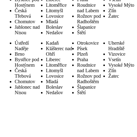
Hostýnem
Litoměřice
Roudnice
Vysoké Mýto
Česká
Litomyšl
nad Labem
Zlín
Třebová
Lovosice
Rožnov pod
Žatec
Chomutov
Mladá
Radhoštěm
Jablonec nad
Boleslav
Šlapanice
Nisou
Nedašov
Štětí
Ústředí
Kadaň
Otrokovice
Uherské
Naděje
Klášterec nad
Písek
Hradiště
Brno
Ohří
Plzeň
Vizovice
Bystřice pod
Liberec
Praha
Vsetín
Hostýnem
Litoměřice
Roudnice
Vysoké Mýto
Česká
Litomyšl
nad Labem
Zlín
Třebová
Lovosice
Rožnov pod
Žatec
Chomutov
Mladá
Radhoštěm
Jablonec nad
Boleslav
Šlapanice
Nisou
Nedašov
Štětí