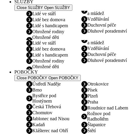
SLUŽBY
Close SLUŽBY
Open SLUŽBY
a mládež
Lidé ve stáří
Vzdělávání
Lidé bez domova
Duchovní péče
Lidé s handicapem
Dluhové poradenství
Ohrožené rodiny
Ohrožené děti
a mládež
Lidé ve stáří
Vzdělávání
Lidé bez domova
Duchovní péče
Lidé s handicapem
Dluhové poradenství
Ohrožené rodiny
Ohrožené děti
POBOČKY
Close POBOČKY
Open POBOČKY
Ústředí Naděje
Otrokovice
Brno
Písek
Bystřice pod
Plzeň
Hostýnem
Praha
Česká Třebová
Roudnice nad Labem
Chomutov
Rožnov pod
Jablonec nad Nisou
Radhoštěm
Kadaň
Šlapanice
Klášterec nad Ohří
Štětí