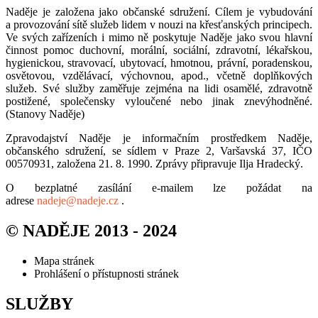
Naděje je založena jako občanské sdružení. Cílem je vybudování
a provozování sítě služeb lidem v nouzi na křesťanských principech.
Ve svých zařízeních i mimo ně poskytuje Naděje jako svou hlavní
činnost pomoc duchovní, morální, sociální, zdravotní, lékařskou,
hygienickou, stravovací, ubytovací, hmotnou, právní, poradenskou,
osvětovou, vzdělávací, výchovnou, apod., včetně doplňkových
služeb. Své služby zaměřuje zejména na lidi osamělé, zdravotně
postižené, společensky vyloučené nebo jinak znevýhodněné.
(Stanovy Naděje)
Zpravodajství Naděje je informačním prostředkem Naděje,
občanského sdružení, se sídlem v Praze 2, Varšavská 37, IČO
00570931, založena 21. 8. 1990. Zprávy připravuje Ilja Hradecký.
O bezplatné zasílání e-mailem lze požádat na
adrese
nadeje@nadeje.cz
.
© NADĚJE 2013 - 2024
Mapa stránek
Prohlášení o přístupnosti stránek
SLUŽBY