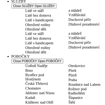
SLUŽBY
Close SLUŽBY
Open SLUŽBY
a mládež
Lidé ve stáří
Vzdělávání
Lidé bez domova
Duchovní péče
Lidé s handicapem
Dluhové poradenství
Ohrožené rodiny
Ohrožené děti
a mládež
Lidé ve stáří
Vzdělávání
Lidé bez domova
Duchovní péče
Lidé s handicapem
Dluhové poradenství
Ohrožené rodiny
Ohrožené děti
POBOČKY
Close POBOČKY
Open POBOČKY
Ústředí Naděje
Otrokovice
Brno
Písek
Bystřice pod
Plzeň
Hostýnem
Praha
Česká Třebová
Roudnice nad Labem
Chomutov
Rožnov pod
Jablonec nad Nisou
Radhoštěm
Kadaň
Šlapanice
Klášterec nad Ohří
Štětí