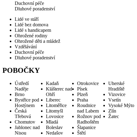
Duchovní péče
Dluhové poradenství
Lidé ve stáří
Lidé bez domova
Lidé s handicapem
Ohrožené rodiny
Ohrožené děti a mládež
Vzdělávání
Duchovní péče
Dluhové poradenství
POBOČKY
Ústředí
Kadaň
Otrokovice
Uherské
Naděje
Klášterec nad
Písek
Hradiště
Brno
Ohří
Plzeň
Vizovice
Bystřice pod
Liberec
Praha
Vsetín
Hostýnem
Litoměřice
Roudnice
Vysoké Mýto
Česká
Litomyšl
nad Labem
Zlín
Třebová
Lovosice
Rožnov pod
Žatec
Chomutov
Mladá
Radhoštěm
Jablonec nad
Boleslav
Šlapanice
Nisou
Nedašov
Štětí