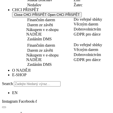
Nedašov
Žatec
CHCI PŘISPĚT
Close CHCI PŘISPĚT
Open CHCI PŘISPĚT
Do veřejné sbírky
Finančním darem
Věcným darem
Darem ze závěti
Dobrovolnictvím
Nákupem v e-shopu
NADĚJE
GDPR pro dárce
Zasláním DMS
Do veřejné sbírky
Finančním darem
Věcným darem
Darem ze závěti
Dobrovolnictvím
Nákupem v e-shopu
NADĚJE
GDPR pro dárce
Zasláním DMS
O NADĚJI
E-SHOP
Search
EN
Instagram
Facebook-f