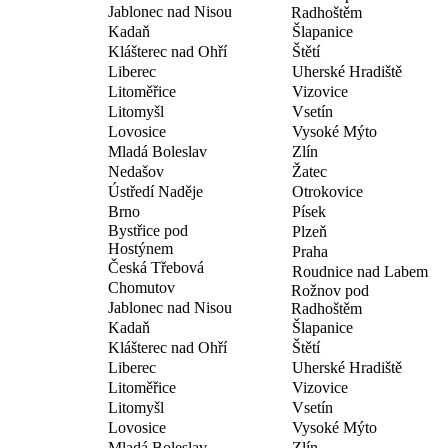
Jablonec nad Nisou
Radhoštěm
Kadaň
Šlapanice
Klášterec nad Ohří
Štětí
Liberec
Uherské Hradiště
Litoměřice
Vizovice
Litomyšl
Vsetín
Lovosice
Vysoké Mýto
Mladá Boleslav
Zlín
Nedašov
Žatec
Ústředí Naděje
Otrokovice
Brno
Písek
Bystřice pod
Plzeň
Hostýnem
Praha
Česká Třebová
Roudnice nad Labem
Chomutov
Rožnov pod
Jablonec nad Nisou
Radhoštěm
Kadaň
Šlapanice
Klášterec nad Ohří
Štětí
Liberec
Uherské Hradiště
Litoměřice
Vizovice
Litomyšl
Vsetín
Lovosice
Vysoké Mýto
Mladá Boleslav
Zlín