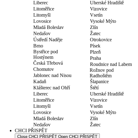
Liberec
Uherské Hradiště
Litoměřice
Vizovice
Litomyšl
Vsetín
Lovosice
Vysoké Mýto
Mladá Boleslav
Zlín
Nedašov
Žatec
Ústředí Naděje
Otrokovice
Brno
Písek
Bystřice pod
Plzeň
Hostýnem
Praha
Česká Třebová
Roudnice nad Labem
Chomutov
Rožnov pod
Jablonec nad Nisou
Radhoštěm
Kadaň
Šlapanice
Klášterec nad Ohří
Štětí
Liberec
Uherské Hradiště
Litoměřice
Vizovice
Litomyšl
Vsetín
Lovosice
Vysoké Mýto
Mladá Boleslav
Zlín
Nedašov
Žatec
CHCI PŘISPĚT
Close CHCI PŘISPĚT
Open CHCI PŘISPĚT