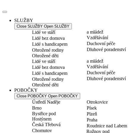
Přejít
k
obsahu
SLUŽBY
Close SLUŽBY
Open SLUŽBY
a mládež
Lidé ve stáří
Vzdělávání
Lidé bez domova
Duchovní péče
Lidé s handicapem
Dluhové poradenství
Ohrožené rodiny
Ohrožené děti
a mládež
Lidé ve stáří
Vzdělávání
Lidé bez domova
Duchovní péče
Lidé s handicapem
Dluhové poradenství
Ohrožené rodiny
Ohrožené děti
POBOČKY
Close POBOČKY
Open POBOČKY
Ústředí Naděje
Otrokovice
Brno
Písek
Bystřice pod
Plzeň
Hostýnem
Praha
Česká Třebová
Roudnice nad Labem
Chomutov
Rožnov pod