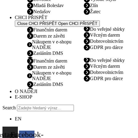
Mladá Boleslav
Zlín
Nedašov
Žatec
CHCI PŘISPĚT
Close CHCI PŘISPĚT
Open CHCI PŘISPĚT
Do veřejné sbírky
Finančním darem
Věcným darem
Darem ze závěti
Dobrovolnictvím
Nákupem v e-shopu
NADĚJE
GDPR pro dárce
Zasláním DMS
Do veřejné sbírky
Finančním darem
Věcným darem
Darem ze závěti
Dobrovolnictvím
Nákupem v e-shopu
NADĚJE
GDPR pro dárce
Zasláním DMS
O NADĚJI
E-SHOP
Search
EN
nstagram
Facebook-