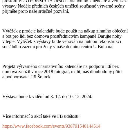
prostoru PLATFORMA 15 křest charitativního kalendáře a vernisáž
výstavy Naděje předních českých umělců současné výtvarné scény,
přijměte proto naše srdečné pozvání.
Výtěžek z prodeje kalendáře bude použit na nákup zimního oblečení
a bot pro lidi bez domova prostřednictvím kampaně Darujte nohy
v teple. Výtěžek z výstavy bude věnován na nutnou rekonstrukci
sociálního zázemí pro ženy v naše denním centru U Bulhara.
Projekt výtvarného charitativního kalendáře na podporu lidí bez
domova založil v roce 2018 fotograf, malíř, náš dlouhodobý přítel
a podporovatel Jiří Šourek.
Výstava bude k vidění od 3. 12. do 10. 12. 2024.
Více informací o akcí také ve FB události:
https://www.facebook.com/events/938791548144514