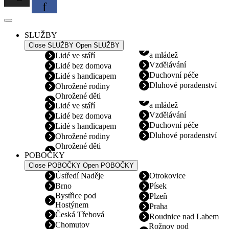
f
SLUŽBY
Close SLUŽBY
Open SLUŽBY
a mládež
Lidé ve stáří
Vzdělávání
Lidé bez domova
Duchovní péče
Lidé s handicapem
Dluhové poradenství
Ohrožené rodiny
Ohrožené děti
a mládež
Lidé ve stáří
Vzdělávání
Lidé bez domova
Duchovní péče
Lidé s handicapem
Dluhové poradenství
Ohrožené rodiny
Ohrožené děti
POBOČKY
Close POBOČKY
Open POBOČKY
Ústředí Naděje
Otrokovice
Brno
Písek
Bystřice pod
Plzeň
Hostýnem
Praha
Česká Třebová
Roudnice nad Labem
Chomutov
Rožnov pod