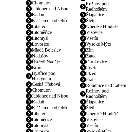
Chomutov
Rožnov pod
Jablonec nad Nisou
Radhoštěm
Kadaň
Šlapanice
Klášterec nad Ohří
Štětí
Liberec
Uherské Hradiště
Litoměřice
Vizovice
Litomyšl
Vsetín
Lovosice
Vysoké Mýto
Mladá Boleslav
Zlín
Nedašov
Žatec
Ústředí Naděje
Otrokovice
Brno
Písek
Bystřice pod
Plzeň
Hostýnem
Praha
Česká Třebová
Roudnice nad Labem
Chomutov
Rožnov pod
Jablonec nad Nisou
Radhoštěm
Kadaň
Šlapanice
Klášterec nad Ohří
Štětí
Liberec
Uherské Hradiště
Litoměřice
Vizovice
Litomyšl
Vsetín
Lovosice
Vysoké Mýto