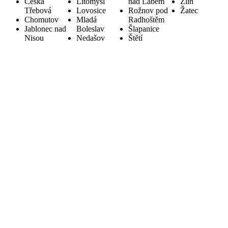
Česká
Litomyšl
nad Labem
Zlín
Třebová
Lovosice
Rožnov pod
Žatec
Chomutov
Mladá
Radhoštěm
Jablonec nad
Boleslav
Šlapanice
Nisou
Nedašov
Štětí