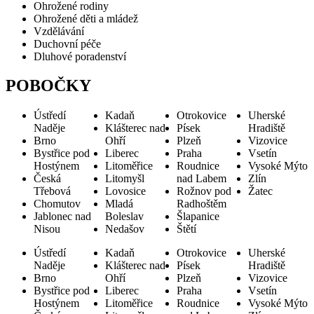
Ohrožené rodiny
Ohrožené děti a mládež
Vzdělávání
Duchovní péče
Dluhové poradenství
POBOČKY
Ústředí
Kadaň
Otrokovice
Uherské
Naděje
Klášterec nad
Písek
Hradiště
Brno
Ohří
Plzeň
Vizovice
Bystřice pod
Liberec
Praha
Vsetín
Hostýnem
Litoměřice
Roudnice
Vysoké Mýto
Česká
Litomyšl
nad Labem
Zlín
Třebová
Lovosice
Rožnov pod
Žatec
Chomutov
Mladá
Radhoštěm
Jablonec nad
Boleslav
Šlapanice
Nisou
Nedašov
Štětí
Ústředí
Kadaň
Otrokovice
Uherské
Naděje
Klášterec nad
Písek
Hradiště
Brno
Ohří
Plzeň
Vizovice
Bystřice pod
Liberec
Praha
Vsetín
Hostýnem
Litoměřice
Roudnice
Vysoké Mýto