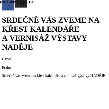
acebook-
Instagram
f
SRDEČNĚ VÁS ZVEME NA
KŘEST KALENDÁŘE
A VERNISÁŽ VÝSTAVY
NADĚJE
Úvod
Praha
Srdečně vás zveme na křest kalendáře a vernisáž výstavy NADĚJE