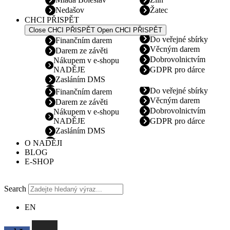
Nedašov
Žatec
CHCI PŘISPĚT
Close CHCI PŘISPĚT
Open CHCI PŘISPĚT
Do veřejné sbírky
Finančním darem
Věcným darem
Darem ze závěti
Dobrovolnictvím
Nákupem v e-shopu
NADĚJE
GDPR pro dárce
Zasláním DMS
Do veřejné sbírky
Finančním darem
Věcným darem
Darem ze závěti
Dobrovolnictvím
Nákupem v e-shopu
NADĚJE
GDPR pro dárce
Zasláním DMS
O NADĚJI
BLOG
E-SHOP
Search
EN