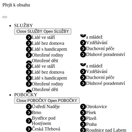
Přejít k obsahu
SLUŽBY
Close SLUŽBY
Open SLUŽBY
a mládež
Lidé ve stáří
Vzdělávání
Lidé bez domova
Duchovní péče
Lidé s handicapem
Dluhové poradenství
Ohrožené rodiny
Ohrožené děti
a mládež
Lidé ve stáří
Vzdělávání
Lidé bez domova
Duchovní péče
Lidé s handicapem
Dluhové poradenství
Ohrožené rodiny
Ohrožené děti
POBOČKY
Close POBOČKY
Open POBOČKY
Ústředí Naděje
Otrokovice
Brno
Písek
Bystřice pod
Plzeň
Hostýnem
Praha
Česká Třebová
Roudnice nad Labem