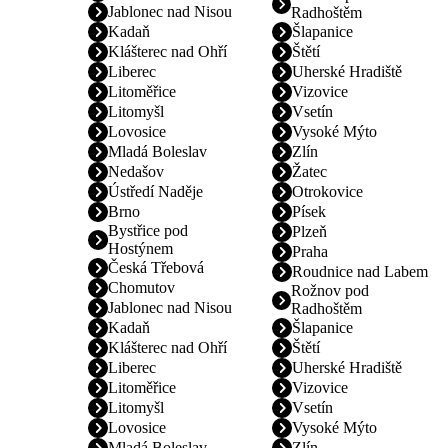
Jablonec nad Nisou
Radhoštěm
Kadaň
Šlapanice
Klášterec nad Ohří
Štětí
Liberec
Uherské Hradiště
Litoměřice
Vizovice
Litomyšl
Vsetín
Lovosice
Vysoké Mýto
Mladá Boleslav
Zlín
Nedašov
Žatec
Ústředí Naděje
Otrokovice
Brno
Písek
Bystřice pod
Plzeň
Hostýnem
Praha
Česká Třebová
Roudnice nad Labem
Chomutov
Rožnov pod
Jablonec nad Nisou
Radhoštěm
Kadaň
Šlapanice
Klášterec nad Ohří
Štětí
Liberec
Uherské Hradiště
Litoměřice
Vizovice
Litomyšl
Vsetín
Lovosice
Vysoké Mýto
Mladá Boleslav
Zlín