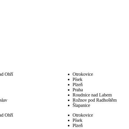
ad Ohří
Otrokovice
Písek
Plzeň
Praha
Roudnice nad Labem
slav
Rožnov pod Radhoštěm
Šlapanice
ad Ohří
Otrokovice
Písek
Plzeň