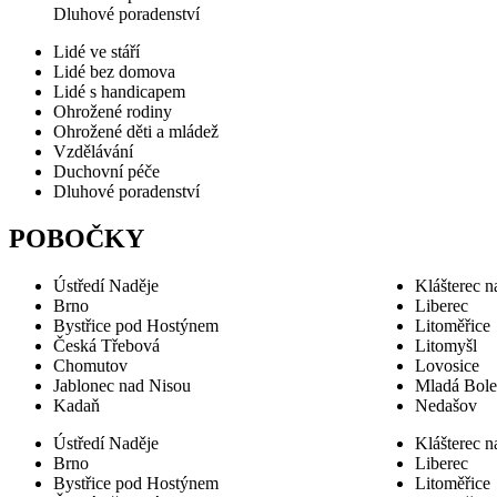
Dluhové poradenství
Lidé ve stáří
Lidé bez domova
Lidé s handicapem
Ohrožené rodiny
Ohrožené děti a mládež
Vzdělávání
Duchovní péče
Dluhové poradenství
POBOČKY
Ústředí Naděje
Klášterec n
Brno
Liberec
Bystřice pod Hostýnem
Litoměřice
Česká Třebová
Litomyšl
Chomutov
Lovosice
Jablonec nad Nisou
Mladá Bole
Kadaň
Nedašov
Ústředí Naděje
Klášterec n
Brno
Liberec
Bystřice pod Hostýnem
Litoměřice