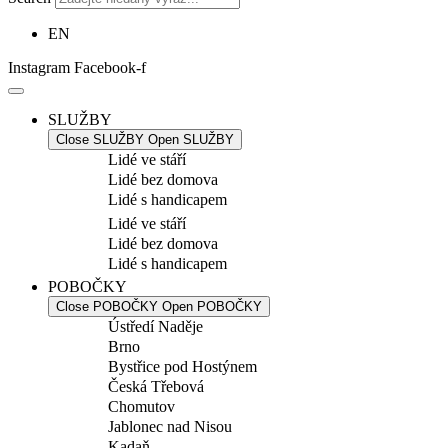
EN
Instagram
Facebook-f
SLUŽBY
Close SLUŽBY
Open SLUŽBY
Lidé ve stáří
Lidé bez domova
Lidé s handicapem
Lidé ve stáří
Lidé bez domova
Lidé s handicapem
POBOČKY
Close POBOČKY
Open POBOČKY
Ústředí Naděje
Brno
Bystřice pod Hostýnem
Česká Třebová
Chomutov
Jablonec nad Nisou
Kadaň