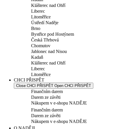
Klášterec nad Ohří
Liberec
Litoměřice
Ústředí Naděje
Brno
Bystřice pod Hostýnem
Česká Třebová
Chomutov
Jablonec nad Nisou
Kadaň
Klášterec nad Ohří
Liberec
Litoměřice
CHCI PŘISPĚT
Close CHCI PŘISPĚT
Open CHCI PŘISPĚT
Finančním darem
Darem ze závěti
Nákupem v e-shopu NADĚJE
Finančním darem
Darem ze závěti
Nákupem v e-shopu NADĚJE
O NADĚJI