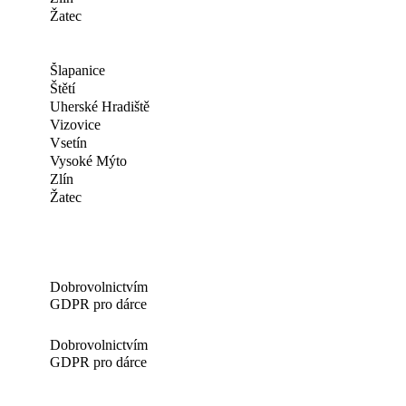
Žatec
Šlapanice
Štětí
Uherské Hradiště
Vizovice
Vsetín
Vysoké Mýto
Zlín
Žatec
Dobrovolnictvím
GDPR pro dárce
Dobrovolnictvím
GDPR pro dárce