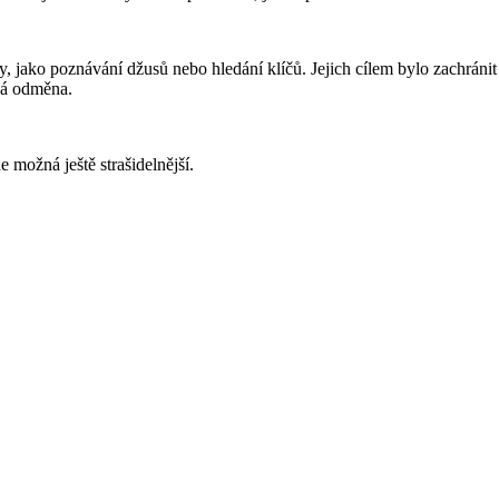
ly, jako poznávání džusů nebo hledání klíčů. Jejich cílem bylo zachráni
ká odměna.
de možná ještě strašidelnější.