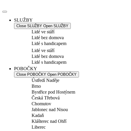
Přejít
k
obsahu
SLUŽBY
Close SLUŽBY
Open SLUŽBY
Lidé ve stáří
Lidé bez domova
Lidé s handicapem
Lidé ve stáří
Lidé bez domova
Lidé s handicapem
POBOČKY
Close POBOČKY
Open POBOČKY
Ústředí Naděje
Brno
Bystřice pod Hostýnem
Česká Třebová
Chomutov
Jablonec nad Nisou
Kadaň
Klášterec nad Ohří
Liberec