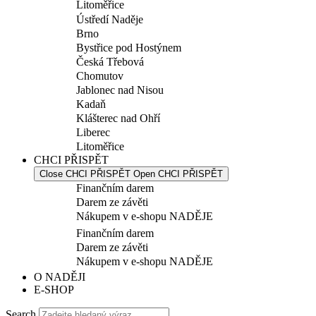
Litoměřice
Ústředí Naděje
Brno
Bystřice pod Hostýnem
Česká Třebová
Chomutov
Jablonec nad Nisou
Kadaň
Klášterec nad Ohří
Liberec
Litoměřice
CHCI PŘISPĚT
Close CHCI PŘISPĚT
Open CHCI PŘISPĚT
Finančním darem
Darem ze závěti
Nákupem v e-shopu NADĚJE
Finančním darem
Darem ze závěti
Nákupem v e-shopu NADĚJE
O NADĚJI
E-SHOP
Search