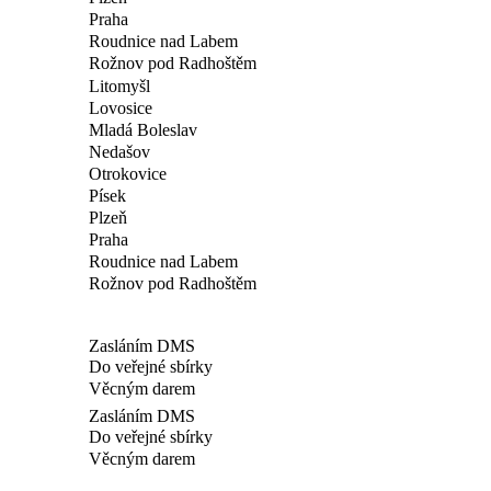
Praha
Roudnice nad Labem
Rožnov pod Radhoštěm
Litomyšl
Lovosice
Mladá Boleslav
Nedašov
Otrokovice
Písek
Plzeň
Praha
Roudnice nad Labem
Rožnov pod Radhoštěm
Zasláním DMS
Do veřejné sbírky
Věcným darem
Zasláním DMS
Do veřejné sbírky
Věcným darem