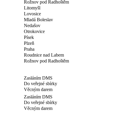
Rožnov pod Radhoštěm
Litomyšl
Lovosice
Mladá Boleslav
Nedašov
Otrokovice
Písek
Plzeň
Praha
Roudnice nad Labem
Rožnov pod Radhoštěm
Zasláním DMS
Do veřejné sbírky
Věcným darem
Zasláním DMS
Do veřejné sbírky
Věcným darem