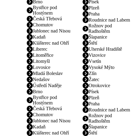
Brno
Písek
Bystřice pod
Plzeň
Hostýnem
Praha
Česká Třebová
Roudnice nad Labem
Chomutov
Rožnov pod
Jablonec nad Nisou
Radhoštěm
Kadaň
Šlapanice
Klášterec nad Ohří
Štětí
Liberec
Uherské Hradiště
Litoměřice
Vizovice
Litomyšl
Vsetín
Lovosice
Vysoké Mýto
Mladá Boleslav
Zlín
Nedašov
Žatec
Ústředí Naděje
Otrokovice
Brno
Písek
Bystřice pod
Plzeň
Hostýnem
Praha
Česká Třebová
Roudnice nad Labem
Chomutov
Rožnov pod
Jablonec nad Nisou
Radhoštěm
Kadaň
Šlapanice
Klášterec nad Ohří
Štětí