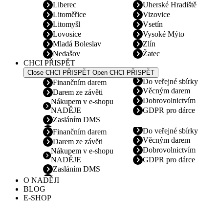
Liberec
Uherské Hradiště
Litoměřice
Vizovice
Litomyšl
Vsetín
Lovosice
Vysoké Mýto
Mladá Boleslav
Zlín
Nedašov
Žatec
CHCI PŘISPĚT
Close CHCI PŘISPĚT
Open CHCI PŘISPĚT
Do veřejné sbírky
Finančním darem
Věcným darem
Darem ze závěti
Dobrovolnictvím
Nákupem v e-shopu
NADĚJE
GDPR pro dárce
Zasláním DMS
Do veřejné sbírky
Finančním darem
Věcným darem
Darem ze závěti
Dobrovolnictvím
Nákupem v e-shopu
NADĚJE
GDPR pro dárce
Zasláním DMS
O NADĚJI
BLOG
E-SHOP