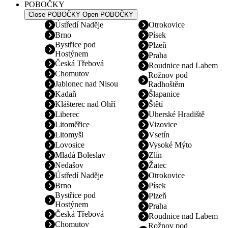
POBOČKY
Close POBOČKY
Open POBOČKY
Ústředí Naděje
Otrokovice
Brno
Písek
Bystřice pod
Plzeň
Hostýnem
Praha
Česká Třebová
Roudnice nad Labem
Chomutov
Rožnov pod
Jablonec nad Nisou
Radhoštěm
Kadaň
Šlapanice
Klášterec nad Ohří
Štětí
Liberec
Uherské Hradiště
Litoměřice
Vizovice
Litomyšl
Vsetín
Lovosice
Vysoké Mýto
Mladá Boleslav
Zlín
Nedašov
Žatec
Ústředí Naděje
Otrokovice
Brno
Písek
Bystřice pod
Plzeň
Hostýnem
Praha
Česká Třebová
Roudnice nad Labem
Chomutov
Rožnov pod