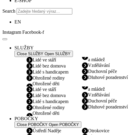
E-SHOP
Search
EN
Instagram
Facebook-f
SLUŽBY
Close SLUŽBY
Open SLUŽBY
a mládež
Lidé ve stáří
Vzdělávání
Lidé bez domova
Duchovní péče
Lidé s handicapem
Dluhové poradenství
Ohrožené rodiny
Ohrožené děti
a mládež
Lidé ve stáří
Vzdělávání
Lidé bez domova
Duchovní péče
Lidé s handicapem
Dluhové poradenství
Ohrožené rodiny
Ohrožené děti
POBOČKY
Close POBOČKY
Open POBOČKY
Ústředí Naděje
Otrokovice