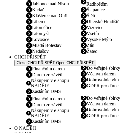
Jablonec nad Nisou
Radhoštěm
Kadaň
Šlapanice
Klášterec nad Ohří
Štětí
Liberec
Uherské Hradiště
Litoměřice
Vizovice
Litomyšl
Vsetín
Lovosice
Vysoké Mýto
Mladá Boleslav
Zlín
Nedašov
Žatec
CHCI PŘISPĚT
Close CHCI PŘISPĚT
Open CHCI PŘISPĚT
Do veřejné sbírky
Finančním darem
Věcným darem
Darem ze závěti
Dobrovolnictvím
Nákupem v e-shopu
NADĚJE
GDPR pro dárce
Zasláním DMS
Do veřejné sbírky
Finančním darem
Věcným darem
Darem ze závěti
Dobrovolnictvím
Nákupem v e-shopu
NADĚJE
GDPR pro dárce
Zasláním DMS
O NADĚJI