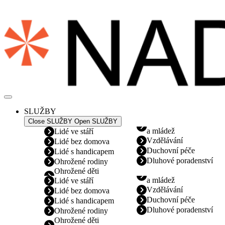
Přejít
k
obsahu
SLUŽBY
Close SLUŽBY
Open SLUŽBY
a mládež
Lidé ve stáří
Vzdělávání
Lidé bez domova
Duchovní péče
Lidé s handicapem
Dluhové poradenství
Ohrožené rodiny
Ohrožené děti
a mládež
Lidé ve stáří
Vzdělávání
Lidé bez domova
Duchovní péče
Lidé s handicapem
Dluhové poradenství
Ohrožené rodiny
Ohrožené děti