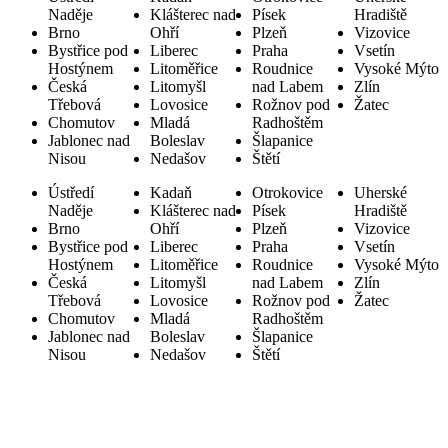
Naděje
Klášterec nad
Písek
Hradiště
Brno
Ohří
Plzeň
Vizovice
Bystřice pod
Liberec
Praha
Vsetín
Hostýnem
Litoměřice
Roudnice
Vysoké Mýto
Česká
Litomyšl
nad Labem
Zlín
Třebová
Lovosice
Rožnov pod
Žatec
Chomutov
Mladá
Radhoštěm
Jablonec nad
Boleslav
Šlapanice
Nisou
Nedašov
Štětí
Ústředí
Kadaň
Otrokovice
Uherské
Naděje
Klášterec nad
Písek
Hradiště
Brno
Ohří
Plzeň
Vizovice
Bystřice pod
Liberec
Praha
Vsetín
Hostýnem
Litoměřice
Roudnice
Vysoké Mýto
Česká
Litomyšl
nad Labem
Zlín
Třebová
Lovosice
Rožnov pod
Žatec
Chomutov
Mladá
Radhoštěm
Jablonec nad
Boleslav
Šlapanice
Nisou
Nedašov
Štětí