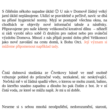
S čištěním někoho napadne úklid 🙂 U nás v Domově žádný velký
jarní úklid neplánujeme. Uklízí se pravidelně a pečlivě, navíc se dbá
na přísné hygienické normy. Myjí se postupně všechna okna, na
chodbách se objevily nové informační tabule a nástěnky.
Připravujeme pro naše klienty velikonoční kreativní dílnu – někteří
si rádi vyrobí něco sobě či druhým pro radost nebo pro sváteční
výzdobu Domova. Mnozí z nás přijali postní dobu před Velikonoci
jako nové zavolání na cestu domů, k Bohu Otci.
Její význam si
můžeme připomenout například tady.
Čistá dubnová studánka ze Čtvrtkovy básně ve mně osobně
vzbuzuje pohled do průzračné vody, nezkalené, nic neskrývající.
Nečeká mě v ní žádná spadlá větev, o kterou se mohu zranit, bahno,
do kterého snadno zapadnu a dlouho ho pak čistím z bot. Je v ní
čistá voda, ze které se můžu napít. Je mi u ní dobře.
Neseme si s sebou mnohá neodpuštění, nedorozumění, starosti,