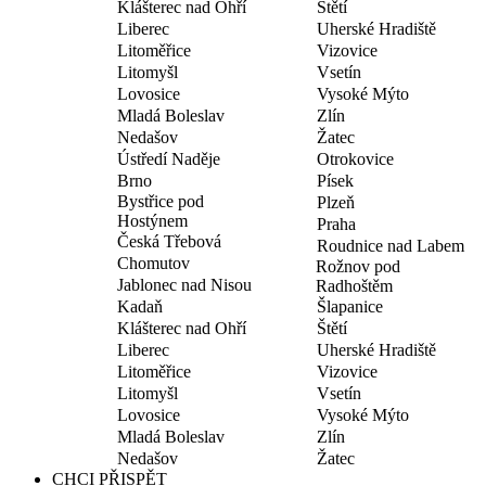
Klášterec nad Ohří
Štětí
Liberec
Uherské Hradiště
Litoměřice
Vizovice
Litomyšl
Vsetín
Lovosice
Vysoké Mýto
Mladá Boleslav
Zlín
Nedašov
Žatec
Ústředí Naděje
Otrokovice
Brno
Písek
Bystřice pod
Plzeň
Hostýnem
Praha
Česká Třebová
Roudnice nad Labem
Chomutov
Rožnov pod
Jablonec nad Nisou
Radhoštěm
Kadaň
Šlapanice
Klášterec nad Ohří
Štětí
Liberec
Uherské Hradiště
Litoměřice
Vizovice
Litomyšl
Vsetín
Lovosice
Vysoké Mýto
Mladá Boleslav
Zlín
Nedašov
Žatec
CHCI PŘISPĚT