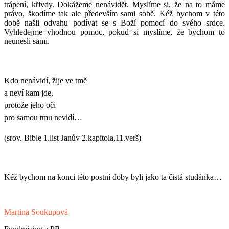
trápení, křivdy. Dokážeme nenávidět. Myslíme si, že na to máme
právo, škodíme tak ale především sami sobě. Kéž bychom v této
době našli odvahu podívat se s Boží pomocí do svého srdce.
Vyhledejme vhodnou pomoc, pokud si myslíme, že bychom to
neunesli sami.
Kdo nenávidí, žije ve tmě
a neví kam jde,
protože jeho oči
pro samou tmu nevidí…
(srov. Bible 1.list Janův 2.kapitola,11.verš)
Kéž bychom na konci této postní doby byli jako ta čistá studánka…
Martina Soukupová