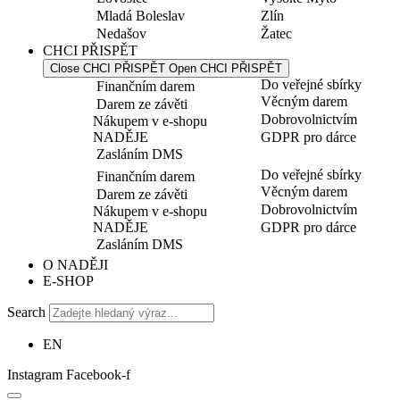
Mladá Boleslav
Zlín
Nedašov
Žatec
CHCI PŘISPĚT
Close CHCI PŘISPĚT
Open CHCI PŘISPĚT
Do veřejné sbírky
Finančním darem
Věcným darem
Darem ze závěti
Dobrovolnictvím
Nákupem v e-shopu
NADĚJE
GDPR pro dárce
Zasláním DMS
Do veřejné sbírky
Finančním darem
Věcným darem
Darem ze závěti
Dobrovolnictvím
Nákupem v e-shopu
NADĚJE
GDPR pro dárce
Zasláním DMS
O NADĚJI
E-SHOP
Search
EN
Instagram
Facebook-f