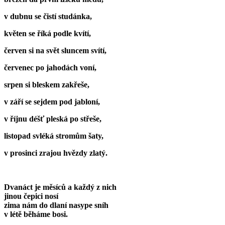
v dubnu se čistí studánka,
květen se říká podle kvítí,
červen si na svět sluncem svítí,
červenec po jahodách voní,
srpen si bleskem zakřeše,
v září se sejdem pod jabloní,
v říjnu déšť pleská po střeše,
listopad svléká stromům šaty,
v prosinci zrajou hvězdy zlatý.
Dvanáct je měsíců a každý z nich
jinou čepici nosí
zima nám do dlaní nasype sníh
v létě běháme bosi.