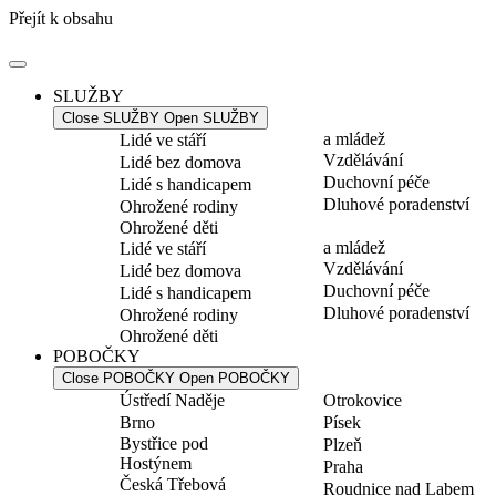
Přejít k obsahu
SLUŽBY
Close SLUŽBY
Open SLUŽBY
a mládež
Lidé ve stáří
Vzdělávání
Lidé bez domova
Duchovní péče
Lidé s handicapem
Dluhové poradenství
Ohrožené rodiny
Ohrožené děti
a mládež
Lidé ve stáří
Vzdělávání
Lidé bez domova
Duchovní péče
Lidé s handicapem
Dluhové poradenství
Ohrožené rodiny
Ohrožené děti
POBOČKY
Close POBOČKY
Open POBOČKY
Ústředí Naděje
Otrokovice
Brno
Písek
Bystřice pod
Plzeň
Hostýnem
Praha
Česká Třebová
Roudnice nad Labem