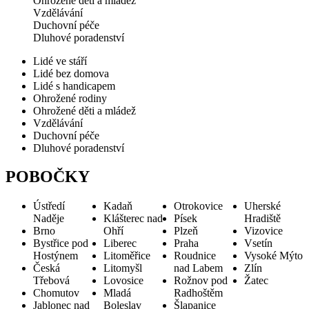
Ohrožené děti a mládež
Vzdělávání
Duchovní péče
Dluhové poradenství
Lidé ve stáří
Lidé bez domova
Lidé s handicapem
Ohrožené rodiny
Ohrožené děti a mládež
Vzdělávání
Duchovní péče
Dluhové poradenství
POBOČKY
Ústředí
Kadaň
Otrokovice
Uherské
Naděje
Klášterec nad
Písek
Hradiště
Brno
Ohří
Plzeň
Vizovice
Bystřice pod
Liberec
Praha
Vsetín
Hostýnem
Litoměřice
Roudnice
Vysoké Mýto
Česká
Litomyšl
nad Labem
Zlín
Třebová
Lovosice
Rožnov pod
Žatec
Chomutov
Mladá
Radhoštěm
Jablonec nad
Boleslav
Šlapanice