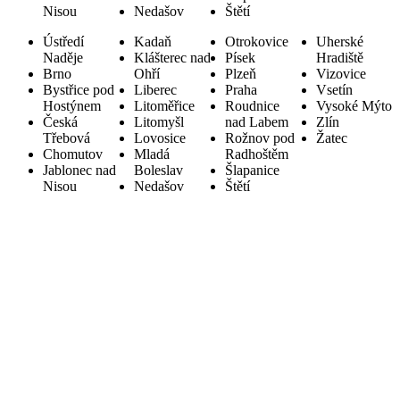
Nisou
Nedašov
Štětí
Ústředí
Kadaň
Otrokovice
Uherské
Naděje
Klášterec nad
Písek
Hradiště
Brno
Ohří
Plzeň
Vizovice
Bystřice pod
Liberec
Praha
Vsetín
Hostýnem
Litoměřice
Roudnice
Vysoké Mýto
Česká
Litomyšl
nad Labem
Zlín
Třebová
Lovosice
Rožnov pod
Žatec
Chomutov
Mladá
Radhoštěm
Jablonec nad
Boleslav
Šlapanice
Nisou
Nedašov
Štětí