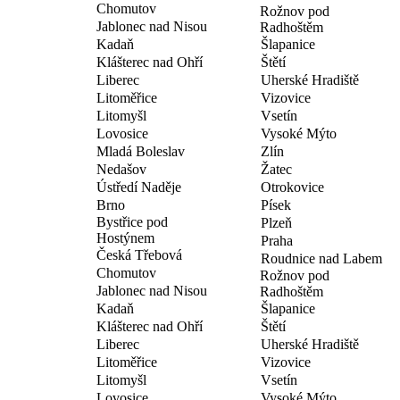
Chomutov
Rožnov pod
Jablonec nad Nisou
Radhoštěm
Kadaň
Šlapanice
Klášterec nad Ohří
Štětí
Liberec
Uherské Hradiště
Litoměřice
Vizovice
Litomyšl
Vsetín
Lovosice
Vysoké Mýto
Mladá Boleslav
Zlín
Nedašov
Žatec
Ústředí Naděje
Otrokovice
Brno
Písek
Bystřice pod
Plzeň
Hostýnem
Praha
Česká Třebová
Roudnice nad Labem
Chomutov
Rožnov pod
Jablonec nad Nisou
Radhoštěm
Kadaň
Šlapanice
Klášterec nad Ohří
Štětí
Liberec
Uherské Hradiště
Litoměřice
Vizovice
Litomyšl
Vsetín
Lovosice
Vysoké Mýto