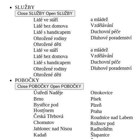
SLUŽBY
Close SLUŽBY
Open SLUŽBY
a mládež
Lidé ve stáří
Vzdělávání
Lidé bez domova
Duchovní péče
Lidé s handicapem
Dluhové poradenství
Ohrožené rodiny
Ohrožené děti
a mládež
Lidé ve stáří
Vzdělávání
Lidé bez domova
Duchovní péče
Lidé s handicapem
Dluhové poradenství
Ohrožené rodiny
Ohrožené děti
POBOČKY
Close POBOČKY
Open POBOČKY
Ústředí Naděje
Otrokovice
Brno
Písek
Bystřice pod
Plzeň
Hostýnem
Praha
Česká Třebová
Roudnice nad Labem
Chomutov
Rožnov pod
Jablonec nad Nisou
Radhoštěm
Kadaň
Šlapanice