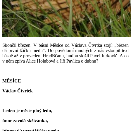
Skončil březen. V básni Měsíce od Václava Čtvrtka stojí: „březen
dá první lžičku medu“. Do povědomí mnohých z nás vstoupil text
básně až v provedení Hradišťanu, hudbu složil Pavel Jurkovič. A co
v něm zpívá Alice Holubová a Jiří Pavlica o dubnu?
MĚSÍCE
Václav Čtvrtek
Leden je měsíc plný ledu,
únor zavolá skřivánka,
březen dá první lžičku medu,