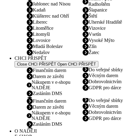
Jablonec nad Nisou
Radhoštěm
Kadaň
Šlapanice
Klášterec nad Ohří
Štětí
Liberec
Uherské Hradiště
Litoměřice
Vizovice
Litomyšl
Vsetín
Lovosice
Vysoké Mýto
Mladá Boleslav
Zlín
Nedašov
Žatec
CHCI PŘISPĚT
Close CHCI PŘISPĚT
Open CHCI PŘISPĚT
Do veřejné sbírky
Finančním darem
Věcným darem
Darem ze závěti
Dobrovolnictvím
Nákupem v e-shopu
NADĚJE
GDPR pro dárce
Zasláním DMS
Do veřejné sbírky
Finančním darem
Věcným darem
Darem ze závěti
Dobrovolnictvím
Nákupem v e-shopu
NADĚJE
GDPR pro dárce
Zasláním DMS
O NADĚJI