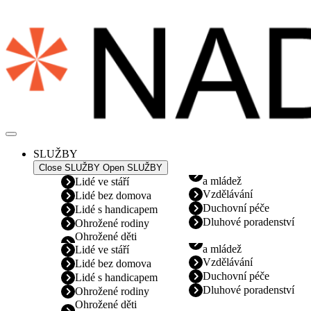
Přejít
k
obsahu
SLUŽBY
Close SLUŽBY
Open SLUŽBY
a mládež
Lidé ve stáří
Vzdělávání
Lidé bez domova
Duchovní péče
Lidé s handicapem
Dluhové poradenství
Ohrožené rodiny
Ohrožené děti
a mládež
Lidé ve stáří
Vzdělávání
Lidé bez domova
Duchovní péče
Lidé s handicapem
Dluhové poradenství
Ohrožené rodiny
Ohrožené děti