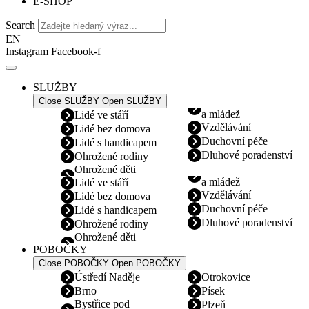
E-SHOP
Search
EN
Instagram
Facebook-f
SLUŽBY
Close SLUŽBY
Open SLUŽBY
a mládež
Lidé ve stáří
Vzdělávání
Lidé bez domova
Duchovní péče
Lidé s handicapem
Dluhové poradenství
Ohrožené rodiny
Ohrožené děti
a mládež
Lidé ve stáří
Vzdělávání
Lidé bez domova
Duchovní péče
Lidé s handicapem
Dluhové poradenství
Ohrožené rodiny
Ohrožené děti
POBOČKY
Close POBOČKY
Open POBOČKY
Ústředí Naděje
Otrokovice
Brno
Písek
Bystřice pod
Plzeň