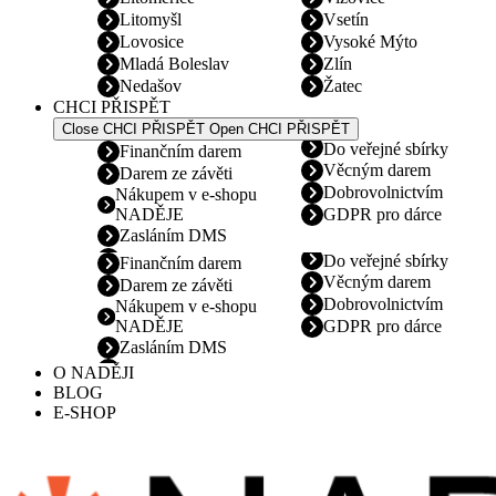
Litomyšl
Vsetín
Lovosice
Vysoké Mýto
Mladá Boleslav
Zlín
Nedašov
Žatec
CHCI PŘISPĚT
Close CHCI PŘISPĚT
Open CHCI PŘISPĚT
Do veřejné sbírky
Finančním darem
Věcným darem
Darem ze závěti
Dobrovolnictvím
Nákupem v e-shopu
NADĚJE
GDPR pro dárce
Zasláním DMS
Do veřejné sbírky
Finančním darem
Věcným darem
Darem ze závěti
Dobrovolnictvím
Nákupem v e-shopu
NADĚJE
GDPR pro dárce
Zasláním DMS
O NADĚJI
BLOG
E-SHOP