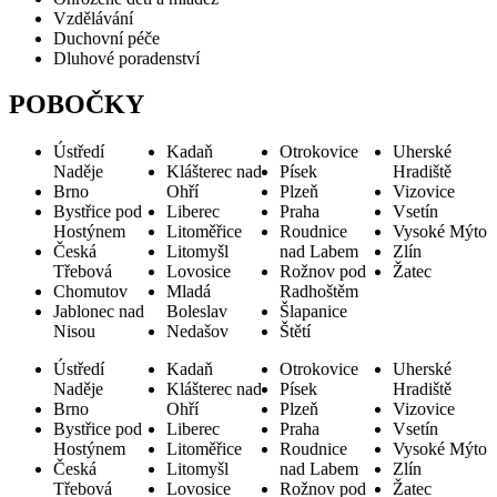
Vzdělávání
Duchovní péče
Dluhové poradenství
POBOČKY
Ústředí
Kadaň
Otrokovice
Uherské
Naděje
Klášterec nad
Písek
Hradiště
Brno
Ohří
Plzeň
Vizovice
Bystřice pod
Liberec
Praha
Vsetín
Hostýnem
Litoměřice
Roudnice
Vysoké Mýto
Česká
Litomyšl
nad Labem
Zlín
Třebová
Lovosice
Rožnov pod
Žatec
Chomutov
Mladá
Radhoštěm
Jablonec nad
Boleslav
Šlapanice
Nisou
Nedašov
Štětí
Ústředí
Kadaň
Otrokovice
Uherské
Naděje
Klášterec nad
Písek
Hradiště
Brno
Ohří
Plzeň
Vizovice
Bystřice pod
Liberec
Praha
Vsetín
Hostýnem
Litoměřice
Roudnice
Vysoké Mýto
Česká
Litomyšl
nad Labem
Zlín
Třebová
Lovosice
Rožnov pod
Žatec