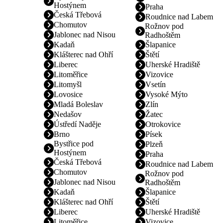
Hostýnem
Praha
Česká Třebová
Roudnice nad Labem
Chomutov
Rožnov pod
Jablonec nad Nisou
Radhoštěm
Kadaň
Šlapanice
Klášterec nad Ohří
Štětí
Liberec
Uherské Hradiště
Litoměřice
Vizovice
Litomyšl
Vsetín
Lovosice
Vysoké Mýto
Mladá Boleslav
Zlín
Nedašov
Žatec
Ústředí Naděje
Otrokovice
Brno
Písek
Bystřice pod
Plzeň
Hostýnem
Praha
Česká Třebová
Roudnice nad Labem
Chomutov
Rožnov pod
Jablonec nad Nisou
Radhoštěm
Kadaň
Šlapanice
Klášterec nad Ohří
Štětí
Liberec
Uherské Hradiště
Litoměřice
Vizovice