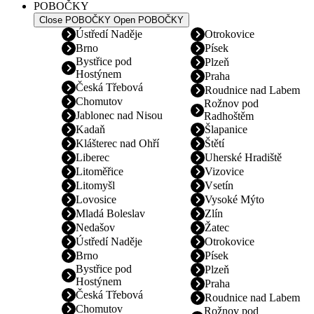
POBOČKY
Close POBOČKY
Open POBOČKY
Ústředí Naděje
Otrokovice
Brno
Písek
Bystřice pod
Plzeň
Hostýnem
Praha
Česká Třebová
Roudnice nad Labem
Chomutov
Rožnov pod
Jablonec nad Nisou
Radhoštěm
Kadaň
Šlapanice
Klášterec nad Ohří
Štětí
Liberec
Uherské Hradiště
Litoměřice
Vizovice
Litomyšl
Vsetín
Lovosice
Vysoké Mýto
Mladá Boleslav
Zlín
Nedašov
Žatec
Ústředí Naděje
Otrokovice
Brno
Písek
Bystřice pod
Plzeň
Hostýnem
Praha
Česká Třebová
Roudnice nad Labem
Chomutov
Rožnov pod