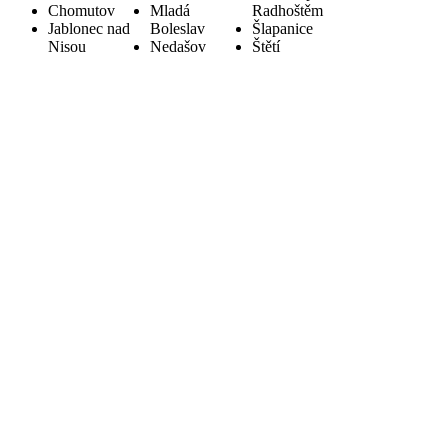
Chomutov
Mladá
Radhoštěm
Jablonec nad
Boleslav
Šlapanice
Nisou
Nedašov
Štětí