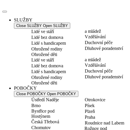
Přejít
k
obsahu
SLUŽBY
Close SLUŽBY
Open SLUŽBY
a mládež
Lidé ve stáří
Vzdělávání
Lidé bez domova
Duchovní péče
Lidé s handicapem
Dluhové poradenství
Ohrožené rodiny
Ohrožené děti
a mládež
Lidé ve stáří
Vzdělávání
Lidé bez domova
Duchovní péče
Lidé s handicapem
Dluhové poradenství
Ohrožené rodiny
Ohrožené děti
POBOČKY
Close POBOČKY
Open POBOČKY
Ústředí Naděje
Otrokovice
Brno
Písek
Bystřice pod
Plzeň
Hostýnem
Praha
Česká Třebová
Roudnice nad Labem
Chomutov
Rožnov pod