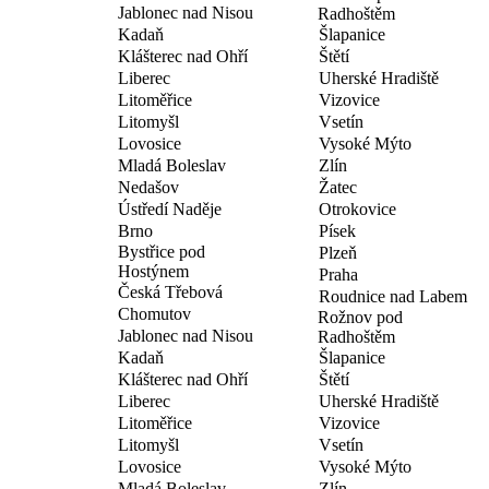
Jablonec nad Nisou
Radhoštěm
Kadaň
Šlapanice
Klášterec nad Ohří
Štětí
Liberec
Uherské Hradiště
Litoměřice
Vizovice
Litomyšl
Vsetín
Lovosice
Vysoké Mýto
Mladá Boleslav
Zlín
Nedašov
Žatec
Ústředí Naděje
Otrokovice
Brno
Písek
Bystřice pod
Plzeň
Hostýnem
Praha
Česká Třebová
Roudnice nad Labem
Chomutov
Rožnov pod
Jablonec nad Nisou
Radhoštěm
Kadaň
Šlapanice
Klášterec nad Ohří
Štětí
Liberec
Uherské Hradiště
Litoměřice
Vizovice
Litomyšl
Vsetín
Lovosice
Vysoké Mýto
Mladá Boleslav
Zlín