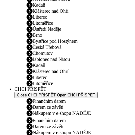
Kadaň
Klášterec nad Ohří
Liberec
Litoměřice
Ústředí Naděje
Brno
Bystřice pod Hostýnem
Česká Třebová
Chomutov
Jablonec nad Nisou
Kadaň
Klášterec nad Ohří
Liberec
Litoměřice
CHCI PŘISPĚT
Close CHCI PŘISPĚT
Open CHCI PŘISPĚT
Finančním darem
Darem ze závěti
Nákupem v e-shopu NADĚJE
Finančním darem
Darem ze závěti
Nákupem v e-shopu NADĚJE