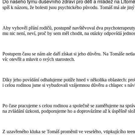
Do našeho týmu duševního zdraví pro děti a mládež na Litomě
spíš k názoru, že bolesti jsou psychického původu. Tomáš má ale jiný
Aby vyhověl přání rodičů, postupně navštěvoval dva psychoterapeuty.
mu nic není, neví, proč by sem měl chodit, na otázky odpovídá jednos
Postupem času se nám ale daří získat si jeho důvěru. Na Tomáše netl
víc otevřít a mluvit o svých starostech.
Díky jeho povídání odhalujeme potíže hned v několika oblastech: pr
i celou rodinou jsme si vybudovali vzájemnou důvěru a chlapec s návště
Po čase pracujeme s celou rodinou a společně se zaměřujeme na správ
na zvládání úzkosti, podporujeme ho a doprovázíme až k úspěšně s
Z uzavřeného kluka se Tomáš proměnil ve veselého, vtipkujícího tee