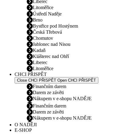
Liberec
Litoměřice
Ústředí Naděje
Brno
Bystřice pod Hostýnem
Česká Třebová
Chomutov
Jablonec nad Nisou
Kadaň
Klášterec nad Ohří
Liberec
Litoměřice
CHCI PŘISPĚT
Close CHCI PŘISPĚT
Open CHCI PŘISPĚT
Finančním darem
Darem ze závěti
Nákupem v e-shopu NADĚJE
Finančním darem
Darem ze závěti
Nákupem v e-shopu NADĚJE
O NADĚJI
E-SHOP