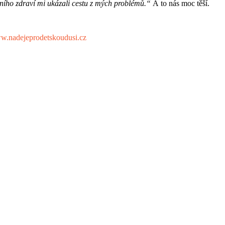
ního zdraví mi ukázali cestu z mých problémů.“
A to nás moc těší.
.nadejeprodetskoudusi.cz