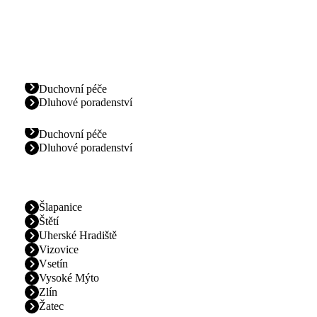
Duchovní péče
Dluhové poradenství
Duchovní péče
Dluhové poradenství
Šlapanice
Štětí
Uherské Hradiště
Vizovice
Vsetín
Vysoké Mýto
Zlín
Žatec