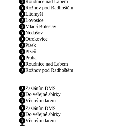
Roudnice nad Labem
Rožnov pod Radhoštěm
Litomyšl
Lovosice
Mladá Boleslav
Nedašov
Otrokovice
Písek
Plzeň
Praha
Roudnice nad Labem
Rožnov pod Radhoštěm
Zasláním DMS
Do veřejné sbírky
Věcným darem
Zasláním DMS
Do veřejné sbírky
Věcným darem