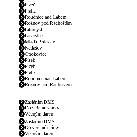
Plzeň
Praha
Roudnice nad Labem
Rožnov pod Radhoštěm
Litomyšl
Lovosice
Mladá Boleslav
Nedašov
Otrokovice
Písek
Plzeň
Praha
Roudnice nad Labem
Rožnov pod Radhoštěm
Zasláním DMS
Do veřejné sbírky
Věcným darem
Zasláním DMS
Do veřejné sbírky
Věcným darem