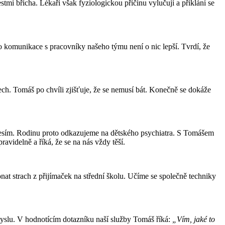
stmi břicha. Lékaři však fyziologickou příčinu vylučují a přiklání se
o komunikace s pracovníky našeho týmu není o nic lepší. Tvrdí, že
ch. Tomáš po chvíli zjišťuje, že se nemusí bát. Konečně se dokáže
presím. Rodinu proto odkazujeme na dětského psychiatra. S Tomášem
avidelně a říká, že se na nás vždy těší.
t strach z přijímaček na střední školu. Učíme se společně techniky
yslu. V hodnotícím dotazníku naší služby Tomáš říká:
„Vím, jaké to