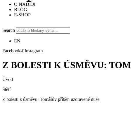
O NADĚJI
BLOG
E-SHOP
Search
EN
Facebook-f
Instagram
Z BOLESTI K ÚSMĚVU: TO
Úvod
Štětí
Z bolesti k úsměvu: Tomášův příběh uzdravené duše