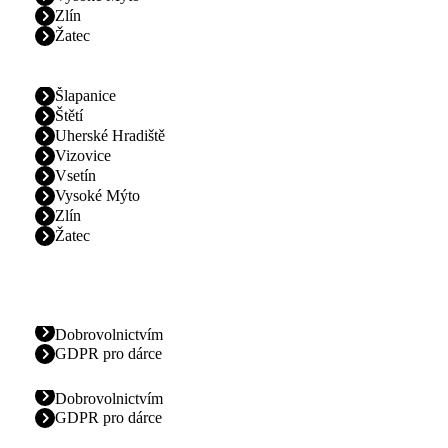
Zlín
Žatec
Šlapanice
Štětí
Uherské Hradiště
Vizovice
Vsetín
Vysoké Mýto
Zlín
Žatec
Dobrovolnictvím
GDPR pro dárce
Dobrovolnictvím
GDPR pro dárce