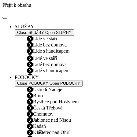
Přejít k obsahu
SLUŽBY
Close SLUŽBY
Open SLUŽBY
Lidé ve stáří
Lidé bez domova
Lidé s handicapem
Lidé ve stáří
Lidé bez domova
Lidé s handicapem
POBOČKY
Close POBOČKY
Open POBOČKY
Ústředí Naděje
Brno
Bystřice pod Hostýnem
Česká Třebová
Chomutov
Jablonec nad Nisou
Kadaň
Klášterec nad Ohří