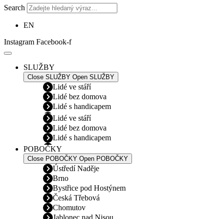
Search
EN
Instagram
Facebook-f
SLUŽBY
Close SLUŽBY
Open SLUŽBY
Lidé ve stáří
Lidé bez domova
Lidé s handicapem
Lidé ve stáří
Lidé bez domova
Lidé s handicapem
POBOČKY
Close POBOČKY
Open POBOČKY
Ústředí Naděje
Brno
Bystřice pod Hostýnem
Česká Třebová
Chomutov
Jablonec nad Nisou