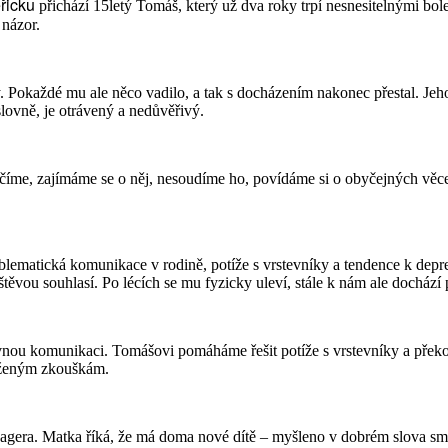
řicku
přichází 15letý Tomáš, který už dva roky trpí nesnesitelnými bole
 názor.
 Pokaždé mu ale něco vadilo, a tak s docházením nakonec přestal. Jeh
lovně, je otrávený a nedůvěřivý.
ačíme, zajímáme se o něj, nesoudíme ho, povídáme si o obyčejných věce
oblematická komunikace v rodině, potíže s vrstevníky a tendence k de
vou souhlasí. Po lécích se mu fyzicky uleví, stále k nám ale dochází pr
nou komunikaci. Tomášovi pomáháme řešit potíže s vrstevníky a překona
loženým zkouškám.
nagera. Matka říká, že má doma nové dítě – myšleno v dobrém slova sm