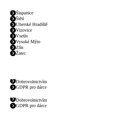
Šlapanice
Štětí
Uherské Hradiště
Vizovice
Vsetín
Vysoké Mýto
Zlín
Žatec
Dobrovolnictvím
GDPR pro dárce
Dobrovolnictvím
GDPR pro dárce