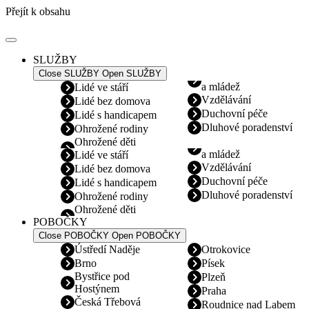
Přejít k obsahu
SLUŽBY
Close SLUŽBY
Open SLUŽBY
a mládež
Lidé ve stáří
Vzdělávání
Lidé bez domova
Duchovní péče
Lidé s handicapem
Dluhové poradenství
Ohrožené rodiny
Ohrožené děti
a mládež
Lidé ve stáří
Vzdělávání
Lidé bez domova
Duchovní péče
Lidé s handicapem
Dluhové poradenství
Ohrožené rodiny
Ohrožené děti
POBOČKY
Close POBOČKY
Open POBOČKY
Ústředí Naděje
Otrokovice
Brno
Písek
Bystřice pod
Plzeň
Hostýnem
Praha
Česká Třebová
Roudnice nad Labem