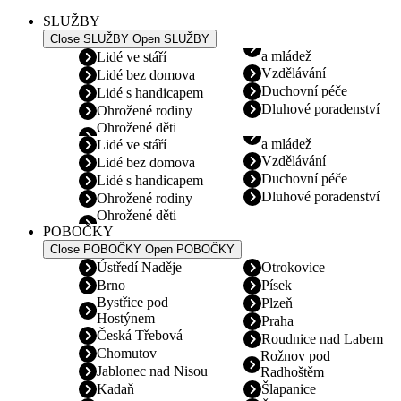
SLUŽBY
Close SLUŽBY
Open SLUŽBY
a mládež
Lidé ve stáří
Vzdělávání
Lidé bez domova
Duchovní péče
Lidé s handicapem
Dluhové poradenství
Ohrožené rodiny
Ohrožené děti
a mládež
Lidé ve stáří
Vzdělávání
Lidé bez domova
Duchovní péče
Lidé s handicapem
Dluhové poradenství
Ohrožené rodiny
Ohrožené děti
POBOČKY
Close POBOČKY
Open POBOČKY
Ústředí Naděje
Otrokovice
Brno
Písek
Bystřice pod
Plzeň
Hostýnem
Praha
Česká Třebová
Roudnice nad Labem
Chomutov
Rožnov pod
Jablonec nad Nisou
Radhoštěm
Kadaň
Šlapanice