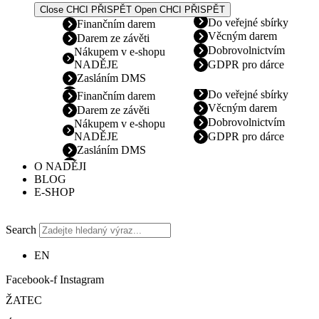
Close CHCI PŘISPĚT
Open CHCI PŘISPĚT
Do veřejné sbírky
Finančním darem
Věcným darem
Darem ze závěti
Dobrovolnictvím
Nákupem v e-shopu
NADĚJE
GDPR pro dárce
Zasláním DMS
Do veřejné sbírky
Finančním darem
Věcným darem
Darem ze závěti
Dobrovolnictvím
Nákupem v e-shopu
NADĚJE
GDPR pro dárce
Zasláním DMS
O NADĚJI
BLOG
E-SHOP
Search
EN
Facebook-f
Instagram
ŽATEC