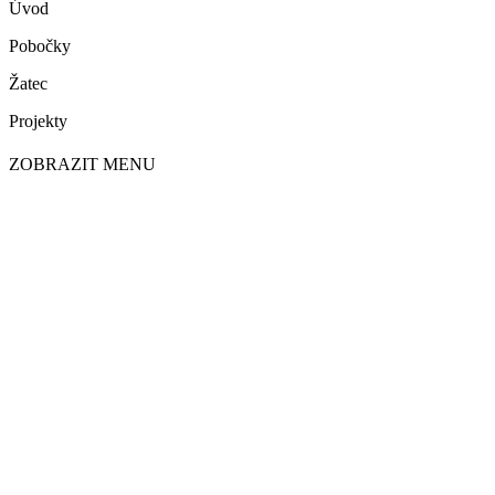
Úvod
Pobočky
Žatec
Projekty
ZOBRAZIT MENU
DĚTI A MLÁDEŽ
Tým duševního zdraví pro děti a mládež
Pro děti a teenagery
Pro rodiče
Kontakty týmu
Tým duševního zdraví pro děti a mládež
Pro děti a teenagery
Pro rodiče
Kontakty týmu
OHROŽENÉ RODINY
Sociálně aktivizační služba pro rodiny s dětmi
Kontakty služby