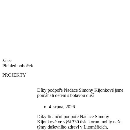
Sociálně aktivizační služba pro rodiny s dětmi
Kontakty služby
OBECNÉ
Pomáhejte s námi ♥
Aktuality
Projekty
Galerie
Podporují nás
Organizační struktura
Kontakty pobočky
žatec
Přehled poboček
Pomáhejte s námi ♥
Aktuality
PROJEKTY
Projekty
Galerie
Podporují nás
Díky podpoře Nadace Simony Kijonkové jsme
Organizační struktura
pomáhali dětem s bolavou duší
Kontakty pobočky
4. srpna, 2026
Díky finanční podpoře Nadace Simony
Kijonkové ve výši 330 tisíc korun mohly naše
týmy duševního zdraví v Litoměřicích,