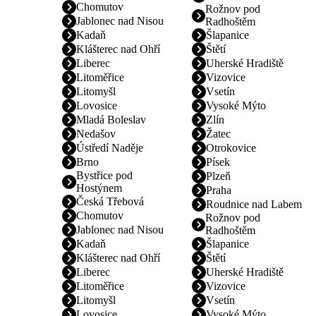
Chomutov
Rožnov pod
Jablonec nad Nisou
Radhoštěm
Kadaň
Šlapanice
Klášterec nad Ohří
Štětí
Liberec
Uherské Hradiště
Litoměřice
Vizovice
Litomyšl
Vsetín
Lovosice
Vysoké Mýto
Mladá Boleslav
Zlín
Nedašov
Žatec
Ústředí Naděje
Otrokovice
Brno
Písek
Bystřice pod
Plzeň
Hostýnem
Praha
Česká Třebová
Roudnice nad Labem
Chomutov
Rožnov pod
Jablonec nad Nisou
Radhoštěm
Kadaň
Šlapanice
Klášterec nad Ohří
Štětí
Liberec
Uherské Hradiště
Litoměřice
Vizovice
Litomyšl
Vsetín
Lovosice
Vysoké Mýto