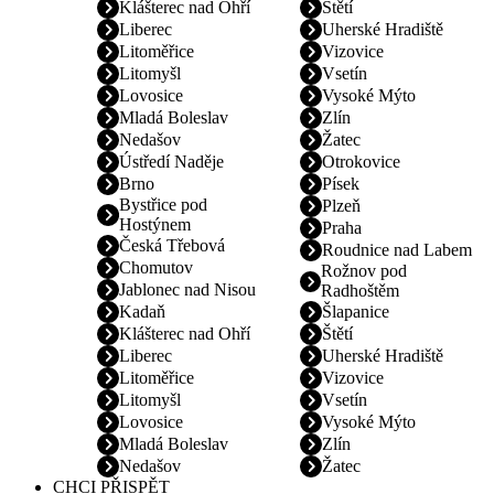
Klášterec nad Ohří
Štětí
Liberec
Uherské Hradiště
Litoměřice
Vizovice
Litomyšl
Vsetín
Lovosice
Vysoké Mýto
Mladá Boleslav
Zlín
Nedašov
Žatec
Ústředí Naděje
Otrokovice
Brno
Písek
Bystřice pod
Plzeň
Hostýnem
Praha
Česká Třebová
Roudnice nad Labem
Chomutov
Rožnov pod
Jablonec nad Nisou
Radhoštěm
Kadaň
Šlapanice
Klášterec nad Ohří
Štětí
Liberec
Uherské Hradiště
Litoměřice
Vizovice
Litomyšl
Vsetín
Lovosice
Vysoké Mýto
Mladá Boleslav
Zlín
Nedašov
Žatec
CHCI PŘISPĚT