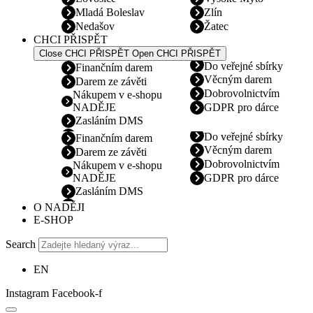
Mladá Boleslav
Zlín
Nedašov
Žatec
CHCI PŘISPĚT
Close CHCI PŘISPĚT
Open CHCI PŘISPĚT
Do veřejné sbírky
Finančním darem
Věcným darem
Darem ze závěti
Dobrovolnictvím
Nákupem v e-shopu
NADĚJE
GDPR pro dárce
Zasláním DMS
Do veřejné sbírky
Finančním darem
Věcným darem
Darem ze závěti
Dobrovolnictvím
Nákupem v e-shopu
NADĚJE
GDPR pro dárce
Zasláním DMS
O NADĚJI
E-SHOP
Search
EN
Instagram
Facebook-f