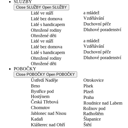
SLUŽBY
Close SLUŽBY
Open SLUŽBY
a mládež
Lidé ve stáří
Vzdělávání
Lidé bez domova
Duchovní péče
Lidé s handicapem
Dluhové poradenství
Ohrožené rodiny
Ohrožené děti
a mládež
Lidé ve stáří
Vzdělávání
Lidé bez domova
Duchovní péče
Lidé s handicapem
Dluhové poradenství
Ohrožené rodiny
Ohrožené děti
POBOČKY
Close POBOČKY
Open POBOČKY
Ústředí Naděje
Otrokovice
Brno
Písek
Bystřice pod
Plzeň
Hostýnem
Praha
Česká Třebová
Roudnice nad Labem
Chomutov
Rožnov pod
Jablonec nad Nisou
Radhoštěm
Kadaň
Šlapanice
Klášterec nad Ohří
Štětí