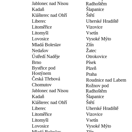
Jablonec nad Nisou
Radhoštěm
Kadaň
Šlapanice
Klášterec nad Ohří
Štětí
Liberec
Uherské Hradiště
Litoměřice
Vizovice
Litomyšl
Vsetín
Lovosice
Vysoké Mýto
Mladá Boleslav
Zlín
Nedašov
Žatec
Ústředí Naděje
Otrokovice
Brno
Písek
Bystřice pod
Plzeň
Hostýnem
Praha
Česká Třebová
Roudnice nad Labem
Chomutov
Rožnov pod
Jablonec nad Nisou
Radhoštěm
Kadaň
Šlapanice
Klášterec nad Ohří
Štětí
Liberec
Uherské Hradiště
Litoměřice
Vizovice
Litomyšl
Vsetín
Lovosice
Vysoké Mýto
Mladá Boleslav
Zlín