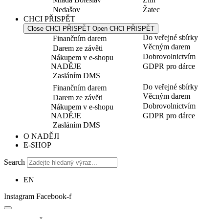
Nedašov
Žatec
CHCI PŘISPĚT
Close CHCI PŘISPĚT
Open CHCI PŘISPĚT
Do veřejné sbírky
Finančním darem
Věcným darem
Darem ze závěti
Dobrovolnictvím
Nákupem v e-shopu
NADĚJE
GDPR pro dárce
Zasláním DMS
Do veřejné sbírky
Finančním darem
Věcným darem
Darem ze závěti
Dobrovolnictvím
Nákupem v e-shopu
NADĚJE
GDPR pro dárce
Zasláním DMS
O NADĚJI
E-SHOP
Search
EN
Instagram
Facebook-f