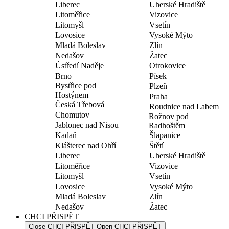
Liberec
Uherské Hradiště
Litoměřice
Vizovice
Litomyšl
Vsetín
Lovosice
Vysoké Mýto
Mladá Boleslav
Zlín
Nedašov
Žatec
Ústředí Naděje
Otrokovice
Brno
Písek
Bystřice pod
Plzeň
Hostýnem
Praha
Česká Třebová
Roudnice nad Labem
Chomutov
Rožnov pod
Jablonec nad Nisou
Radhoštěm
Kadaň
Šlapanice
Klášterec nad Ohří
Štětí
Liberec
Uherské Hradiště
Litoměřice
Vizovice
Litomyšl
Vsetín
Lovosice
Vysoké Mýto
Mladá Boleslav
Zlín
Nedašov
Žatec
CHCI PŘISPĚT
Close CHCI PŘISPĚT
Open CHCI PŘISPĚT