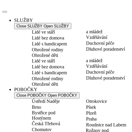
Přejít
k
obsahu
SLUŽBY
Close SLUŽBY
Open SLUŽBY
a mládež
Lidé ve stáří
Vzdělávání
Lidé bez domova
Duchovní péče
Lidé s handicapem
Dluhové poradenství
Ohrožené rodiny
Ohrožené děti
a mládež
Lidé ve stáří
Vzdělávání
Lidé bez domova
Duchovní péče
Lidé s handicapem
Dluhové poradenství
Ohrožené rodiny
Ohrožené děti
POBOČKY
Close POBOČKY
Open POBOČKY
Ústředí Naděje
Otrokovice
Brno
Písek
Bystřice pod
Plzeň
Hostýnem
Praha
Česká Třebová
Roudnice nad Labem
Chomutov
Rožnov pod