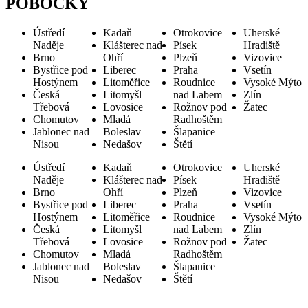
POBOČKY
Ústředí
Kadaň
Otrokovice
Uherské
Naděje
Klášterec nad
Písek
Hradiště
Brno
Ohří
Plzeň
Vizovice
Bystřice pod
Liberec
Praha
Vsetín
Hostýnem
Litoměřice
Roudnice
Vysoké Mýto
Česká
Litomyšl
nad Labem
Zlín
Třebová
Lovosice
Rožnov pod
Žatec
Chomutov
Mladá
Radhoštěm
Jablonec nad
Boleslav
Šlapanice
Nisou
Nedašov
Štětí
Ústředí
Kadaň
Otrokovice
Uherské
Naděje
Klášterec nad
Písek
Hradiště
Brno
Ohří
Plzeň
Vizovice
Bystřice pod
Liberec
Praha
Vsetín
Hostýnem
Litoměřice
Roudnice
Vysoké Mýto
Česká
Litomyšl
nad Labem
Zlín
Třebová
Lovosice
Rožnov pod
Žatec
Chomutov
Mladá
Radhoštěm
Jablonec nad
Boleslav
Šlapanice
Nisou
Nedašov
Štětí