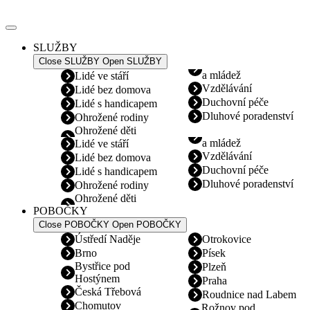
Přejít
k
obsahu
SLUŽBY
Close SLUŽBY
Open SLUŽBY
a mládež
Lidé ve stáří
Vzdělávání
Lidé bez domova
Duchovní péče
Lidé s handicapem
Dluhové poradenství
Ohrožené rodiny
Ohrožené děti
a mládež
Lidé ve stáří
Vzdělávání
Lidé bez domova
Duchovní péče
Lidé s handicapem
Dluhové poradenství
Ohrožené rodiny
Ohrožené děti
POBOČKY
Close POBOČKY
Open POBOČKY
Ústředí Naděje
Otrokovice
Brno
Písek
Bystřice pod
Plzeň
Hostýnem
Praha
Česká Třebová
Roudnice nad Labem
Chomutov
Rožnov pod