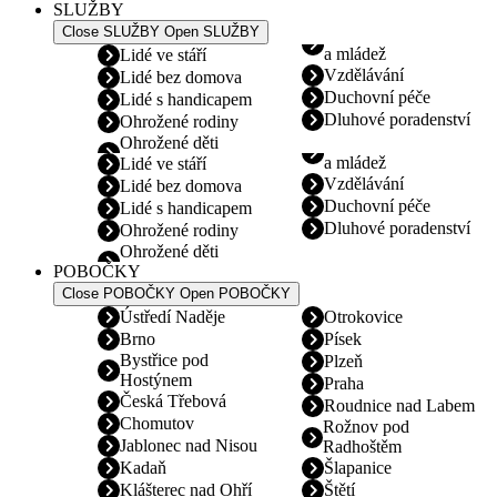
SLUŽBY
Close SLUŽBY
Open SLUŽBY
a mládež
Lidé ve stáří
Vzdělávání
Lidé bez domova
Duchovní péče
Lidé s handicapem
Dluhové poradenství
Ohrožené rodiny
Ohrožené děti
a mládež
Lidé ve stáří
Vzdělávání
Lidé bez domova
Duchovní péče
Lidé s handicapem
Dluhové poradenství
Ohrožené rodiny
Ohrožené děti
POBOČKY
Close POBOČKY
Open POBOČKY
Ústředí Naděje
Otrokovice
Brno
Písek
Bystřice pod
Plzeň
Hostýnem
Praha
Česká Třebová
Roudnice nad Labem
Chomutov
Rožnov pod
Jablonec nad Nisou
Radhoštěm
Kadaň
Šlapanice
Klášterec nad Ohří
Štětí