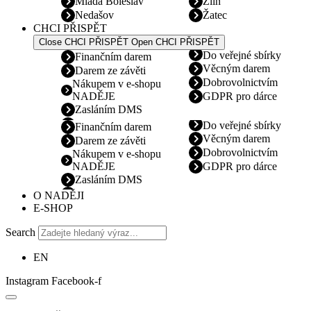
Mladá Boleslav
Zlín
Nedašov
Žatec
CHCI PŘISPĚT
Close CHCI PŘISPĚT
Open CHCI PŘISPĚT
Do veřejné sbírky
Finančním darem
Věcným darem
Darem ze závěti
Dobrovolnictvím
Nákupem v e-shopu
NADĚJE
GDPR pro dárce
Zasláním DMS
Do veřejné sbírky
Finančním darem
Věcným darem
Darem ze závěti
Dobrovolnictvím
Nákupem v e-shopu
NADĚJE
GDPR pro dárce
Zasláním DMS
O NADĚJI
E-SHOP
Search
EN
Instagram
Facebook-f