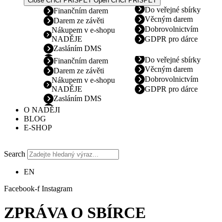
Close CHCI PŘISPĚT
Open CHCI PŘISPĚT
Do veřejné sbírky
Finančním darem
Věcným darem
Darem ze závěti
Dobrovolnictvím
Nákupem v e-shopu
NADĚJE
GDPR pro dárce
Zasláním DMS
Do veřejné sbírky
Finančním darem
Věcným darem
Darem ze závěti
Dobrovolnictvím
Nákupem v e-shopu
NADĚJE
GDPR pro dárce
Zasláním DMS
O NADĚJI
BLOG
E-SHOP
Search
EN
Facebook-f
Instagram
ZPRÁVA O SBÍRCE