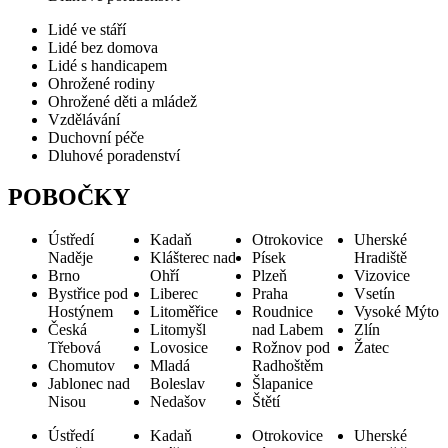
Lidé ve stáří
Lidé bez domova
Lidé s handicapem
Ohrožené rodiny
Ohrožené děti a mládež
Vzdělávání
Duchovní péče
Dluhové poradenství
POBOČKY
Ústředí
Kadaň
Otrokovice
Uherské
Naděje
Klášterec nad
Písek
Hradiště
Brno
Ohří
Plzeň
Vizovice
Bystřice pod
Liberec
Praha
Vsetín
Hostýnem
Litoměřice
Roudnice
Vysoké Mýto
Česká
Litomyšl
nad Labem
Zlín
Třebová
Lovosice
Rožnov pod
Žatec
Chomutov
Mladá
Radhoštěm
Jablonec nad
Boleslav
Šlapanice
Nisou
Nedašov
Štětí
Ústředí
Kadaň
Otrokovice
Uherské