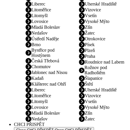
Liberec
Uherské Hradiště
Litoměřice
Vizovice
Litomyšl
Vsetín
Lovosice
Vysoké Mýto
Mladá Boleslav
Zlín
Nedašov
Žatec
Ústředí Naděje
Otrokovice
Brno
Písek
Bystřice pod
Plzeň
Hostýnem
Praha
Česká Třebová
Roudnice nad Labem
Chomutov
Rožnov pod
Jablonec nad Nisou
Radhoštěm
Kadaň
Šlapanice
Klášterec nad Ohří
Štětí
Liberec
Uherské Hradiště
Litoměřice
Vizovice
Litomyšl
Vsetín
Lovosice
Vysoké Mýto
Mladá Boleslav
Zlín
Nedašov
Žatec
CHCI PŘISPĚT