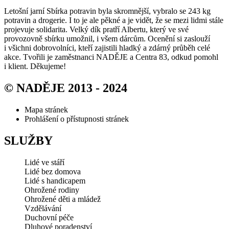
Letošní jarní Sbírka potravin byla skromnější, vybralo se 243 kg
potravin a drogerie. I to je ale pěkné a je vidět, že se mezi lidmi stále
projevuje solidarita. Velký dík pratří Albertu, který ve své
provozovně sbírku umožnil, i všem dárcům. Ocenění si zaslouží
i všichni dobrovolníci, kteří zajistili hladký a zdárný průběh celé
akce. Tvořili je zaměstnanci NADĚJE a Centra 83, odkud pomohl
i klient. Děkujeme!
© NADĚJE 2013 - 2024
Mapa stránek
Prohlášení o přístupnosti stránek
SLUŽBY
Lidé ve stáří
Lidé bez domova
Lidé s handicapem
Ohrožené rodiny
Ohrožené děti a mládež
Vzdělávání
Duchovní péče
Dluhové poradenství