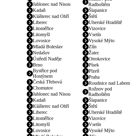
Jablonec nad Nisou
Radhoštěm
Kadaň
Šlapanice
Klášterec nad Ohří
Štětí
Liberec
Uherské Hradiště
Litoměřice
Vizovice
Litomyšl
Vsetín
Lovosice
Vysoké Mýto
Mladá Boleslav
Zlín
Nedašov
Žatec
Ústředí Naděje
Otrokovice
Brno
Písek
Bystřice pod
Plzeň
Hostýnem
Praha
Česká Třebová
Roudnice nad Labem
Chomutov
Rožnov pod
Jablonec nad Nisou
Radhoštěm
Kadaň
Šlapanice
Klášterec nad Ohří
Štětí
Liberec
Uherské Hradiště
Litoměřice
Vizovice
Litomyšl
Vsetín
Lovosice
Vysoké Mýto