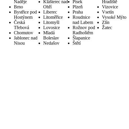
Naděje
Klášterec nad
Písek
Hradiště
Brno
Ohří
Plzeň
Vizovice
Bystřice pod
Liberec
Praha
Vsetín
Hostýnem
Litoměřice
Roudnice
Vysoké Mýto
Česká
Litomyšl
nad Labem
Zlín
Třebová
Lovosice
Rožnov pod
Žatec
Chomutov
Mladá
Radhoštěm
Jablonec nad
Boleslav
Šlapanice
Nisou
Nedašov
Štětí