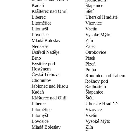
Kadaň
Šlapanice
Klášterec nad Ohří
Štětí
Liberec
Uherské Hradiště
Litoměřice
Vizovice
Litomyšl
Vsetín
Lovosice
Vysoké Mýto
Mladá Boleslav
Zlín
Nedašov
Žatec
Ústředí Naděje
Otrokovice
Brno
Písek
Bystřice pod
Plzeň
Hostýnem
Praha
Česká Třebová
Roudnice nad Labem
Chomutov
Rožnov pod
Jablonec nad Nisou
Radhoštěm
Kadaň
Šlapanice
Klášterec nad Ohří
Štětí
Liberec
Uherské Hradiště
Litoměřice
Vizovice
Litomyšl
Vsetín
Lovosice
Vysoké Mýto
Mladá Boleslav
Zlín