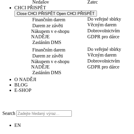
Nedašov
Žatec
CHCI PŘISPĚT
Close CHCI PŘISPĚT
Open CHCI PŘISPĚT
Do veřejné sbírky
Finančním darem
Věcným darem
Darem ze závěti
Dobrovolnictvím
Nákupem v e-shopu
NADĚJE
GDPR pro dárce
Zasláním DMS
Do veřejné sbírky
Finančním darem
Věcným darem
Darem ze závěti
Dobrovolnictvím
Nákupem v e-shopu
NADĚJE
GDPR pro dárce
Zasláním DMS
O NADĚJI
BLOG
E-SHOP
Search
EN