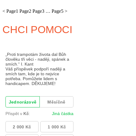
<
Page
1
Page
2
Page
3
…
Page
5
>
CHCI POMOCI