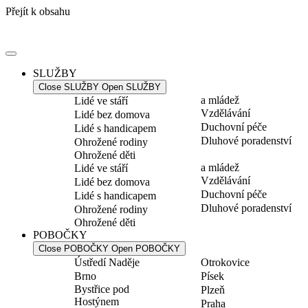
Přejít k obsahu
SLUŽBY
Close SLUŽBY
Open SLUŽBY
a mládež
Lidé ve stáří
Vzdělávání
Lidé bez domova
Duchovní péče
Lidé s handicapem
Dluhové poradenství
Ohrožené rodiny
Ohrožené děti
a mládež
Lidé ve stáří
Vzdělávání
Lidé bez domova
Duchovní péče
Lidé s handicapem
Dluhové poradenství
Ohrožené rodiny
Ohrožené děti
POBOČKY
Close POBOČKY
Open POBOČKY
Ústředí Naděje
Otrokovice
Brno
Písek
Bystřice pod
Plzeň
Hostýnem
Praha