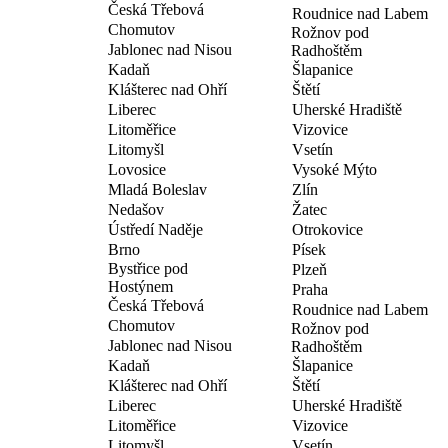
Česká Třebová
Roudnice nad Labem
Chomutov
Rožnov pod
Jablonec nad Nisou
Radhoštěm
Kadaň
Šlapanice
Klášterec nad Ohří
Štětí
Liberec
Uherské Hradiště
Litoměřice
Vizovice
Litomyšl
Vsetín
Lovosice
Vysoké Mýto
Mladá Boleslav
Zlín
Nedašov
Žatec
Ústředí Naděje
Otrokovice
Brno
Písek
Bystřice pod
Plzeň
Hostýnem
Praha
Česká Třebová
Roudnice nad Labem
Chomutov
Rožnov pod
Jablonec nad Nisou
Radhoštěm
Kadaň
Šlapanice
Klášterec nad Ohří
Štětí
Liberec
Uherské Hradiště
Litoměřice
Vizovice
Litomyšl
Vsetín