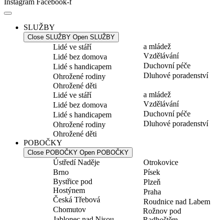
Instagram
Facebook-f
SLUŽBY
Close SLUŽBY
Open SLUŽBY
a mládež
Lidé ve stáří
Vzdělávání
Lidé bez domova
Duchovní péče
Lidé s handicapem
Dluhové poradenství
Ohrožené rodiny
Ohrožené děti
a mládež
Lidé ve stáří
Vzdělávání
Lidé bez domova
Duchovní péče
Lidé s handicapem
Dluhové poradenství
Ohrožené rodiny
Ohrožené děti
POBOČKY
Close POBOČKY
Open POBOČKY
Ústředí Naděje
Otrokovice
Brno
Písek
Bystřice pod
Plzeň
Hostýnem
Praha
Česká Třebová
Roudnice nad Labem
Chomutov
Rožnov pod
Jablonec nad Nisou
Radhoštěm