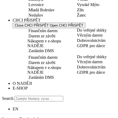
Lovosice
Vysoké Mýto
Mladá Boleslav
Zlín
Nedašov
Žatec
CHCI PŘISPĚT
Close CHCI PŘISPĚT
Open CHCI PŘISPĚT
Do veřejné sbírky
Finančním darem
Věcným darem
Darem ze závěti
Dobrovolnictvím
Nákupem v e-shopu
NADĚJE
GDPR pro dárce
Zasláním DMS
Do veřejné sbírky
Finančním darem
Věcným darem
Darem ze závěti
Dobrovolnictvím
Nákupem v e-shopu
NADĚJE
GDPR pro dárce
Zasláním DMS
O NADĚJI
E-SHOP
Search
EN