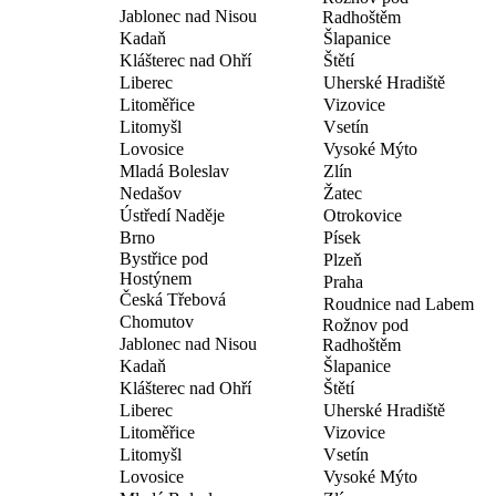
Jablonec nad Nisou
Radhoštěm
Kadaň
Šlapanice
Klášterec nad Ohří
Štětí
Liberec
Uherské Hradiště
Litoměřice
Vizovice
Litomyšl
Vsetín
Lovosice
Vysoké Mýto
Mladá Boleslav
Zlín
Nedašov
Žatec
Ústředí Naděje
Otrokovice
Brno
Písek
Bystřice pod
Plzeň
Hostýnem
Praha
Česká Třebová
Roudnice nad Labem
Chomutov
Rožnov pod
Jablonec nad Nisou
Radhoštěm
Kadaň
Šlapanice
Klášterec nad Ohří
Štětí
Liberec
Uherské Hradiště
Litoměřice
Vizovice
Litomyšl
Vsetín
Lovosice
Vysoké Mýto