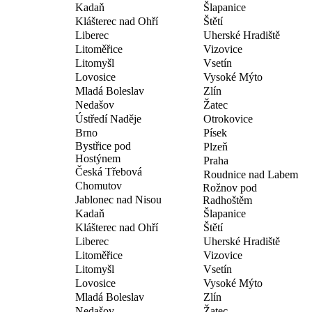
Kadaň
Šlapanice
Klášterec nad Ohří
Štětí
Liberec
Uherské Hradiště
Litoměřice
Vizovice
Litomyšl
Vsetín
Lovosice
Vysoké Mýto
Mladá Boleslav
Zlín
Nedašov
Žatec
Ústředí Naděje
Otrokovice
Brno
Písek
Bystřice pod
Plzeň
Hostýnem
Praha
Česká Třebová
Roudnice nad Labem
Chomutov
Rožnov pod
Jablonec nad Nisou
Radhoštěm
Kadaň
Šlapanice
Klášterec nad Ohří
Štětí
Liberec
Uherské Hradiště
Litoměřice
Vizovice
Litomyšl
Vsetín
Lovosice
Vysoké Mýto
Mladá Boleslav
Zlín
Nedašov
Žatec