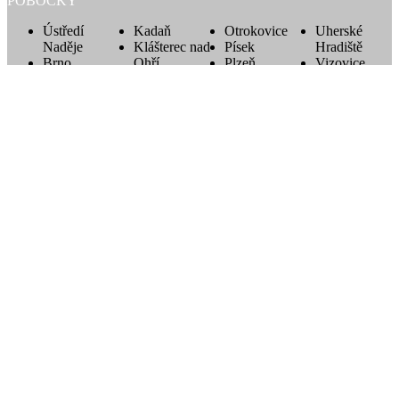
POBOČKY
Ústředí
Kadaň
Otrokovice
Uherské
Naděje
Klášterec nad
Písek
Hradiště
Brno
Ohří
Plzeň
Vizovice
Bystřice pod
Liberec
Praha
Vsetín
Hostýnem
Litoměřice
Roudnice
Vysoké Mýto
Česká
Litomyšl
nad Labem
Zlín
Třebová
Lovosice
Rožnov pod
Žatec
Chomutov
Mladá
Radhoštěm
Jablonec nad
Boleslav
Šlapanice
Nisou
Nedašov
Štětí
Ústředí
Kadaň
Otrokovice
Uherské
Naděje
Klášterec nad
Písek
Hradiště
Brno
Ohří
Plzeň
Vizovice
Bystřice pod
Liberec
Praha
Vsetín
Hostýnem
Litoměřice
Roudnice
Vysoké Mýto
Česká
Litomyšl
nad Labem
Zlín
Třebová
Lovosice
Rožnov pod
Žatec
Chomutov
Mladá
Radhoštěm
Jablonec nad
Boleslav
Šlapanice
Nisou
Nedašov
Štětí