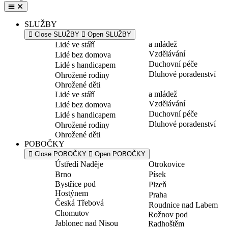
SLUŽBY
Close SLUŽBY
Open SLUŽBY
a mládež
Lidé ve stáří
Vzdělávání
Lidé bez domova
Duchovní péče
Lidé s handicapem
Dluhové poradenství
Ohrožené rodiny
Ohrožené děti
a mládež
Lidé ve stáří
Vzdělávání
Lidé bez domova
Duchovní péče
Lidé s handicapem
Dluhové poradenství
Ohrožené rodiny
Ohrožené děti
POBOČKY
Close POBOČKY
Open POBOČKY
Ústředí Naděje
Otrokovice
Brno
Písek
Bystřice pod
Plzeň
Hostýnem
Praha
Česká Třebová
Roudnice nad Labem
Chomutov
Rožnov pod
Jablonec nad Nisou
Radhoštěm