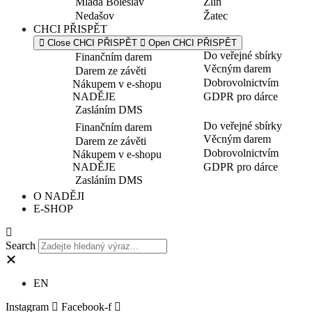
Mladá Boleslav
Zlín
Nedašov
Žatec
CHCI PŘISPĚT
Close CHCI PŘISPĚT
Open CHCI PŘISPĚT
Do veřejné sbírky
Finančním darem
Věcným darem
Darem ze závěti
Dobrovolnictvím
Nákupem v e-shopu
NADĚJE
GDPR pro dárce
Zasláním DMS
Do veřejné sbírky
Finančním darem
Věcným darem
Darem ze závěti
Dobrovolnictvím
Nákupem v e-shopu
NADĚJE
GDPR pro dárce
Zasláním DMS
O NADĚJI
E-SHOP
Search
EN
Instagram
Facebook-f