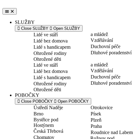
Přejít
k
obsahu
SLUŽBY
Close SLUŽBY
Open SLUŽBY
a mládež
Lidé ve stáří
Vzdělávání
Lidé bez domova
Duchovní péče
Lidé s handicapem
Dluhové poradenství
Ohrožené rodiny
Ohrožené děti
a mládež
Lidé ve stáří
Vzdělávání
Lidé bez domova
Duchovní péče
Lidé s handicapem
Dluhové poradenství
Ohrožené rodiny
Ohrožené děti
POBOČKY
Close POBOČKY
Open POBOČKY
Ústředí Naděje
Otrokovice
Brno
Písek
Bystřice pod
Plzeň
Hostýnem
Praha
Česká Třebová
Roudnice nad Labem
Chomutov
Rožnov pod