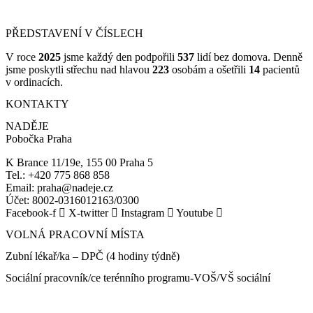
PŘEDSTAVENÍ V ČÍSLECH
V roce
2025
jsme každý den podpořili
537
lidí bez domova. Denně
jsme poskytli střechu nad hlavou
223
osobám a ošetřili
14
pacientů
v ordinacích.
KONTAKTY
NADĚJE
Pobočka Praha
K Brance 11/19e, 155 00 Praha 5
Tel.: +420 775 868 858
Email: praha@nadeje.cz
Účet: 8002-0316012163/0300
Facebook-f
X-twitter
Instagram
Youtube
VOLNÁ PRACOVNÍ MÍSTA
Zubní lékař/ka – DPČ (4 hodiny týdně)
Sociální pracovník/ce terénního programu-VOŠ/VŠ sociální