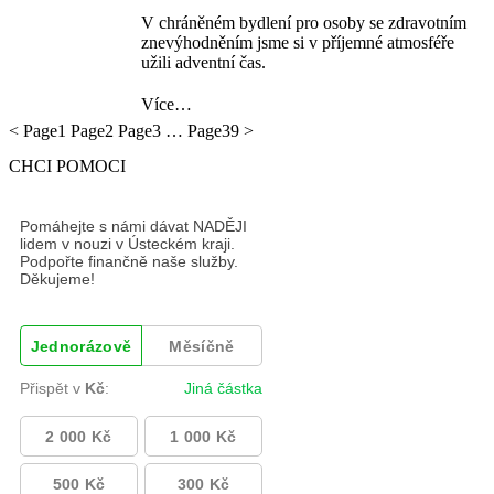
V chráněném bydlení pro osoby se zdravotním
znevýhodněním jsme si v příjemné atmosféře
užili adventní čas.
Více…
<
Page
1
Page
2
Page
3
…
Page
39
>
CHCI POMOCI