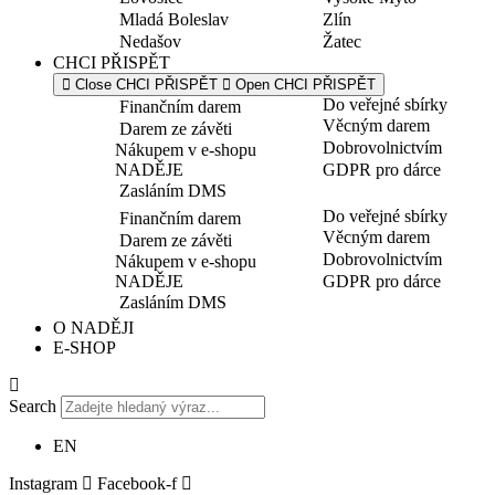
Mladá Boleslav
Zlín
Nedašov
Žatec
CHCI PŘISPĚT
Close CHCI PŘISPĚT
Open CHCI PŘISPĚT
Do veřejné sbírky
Finančním darem
Věcným darem
Darem ze závěti
Dobrovolnictvím
Nákupem v e-shopu
NADĚJE
GDPR pro dárce
Zasláním DMS
Do veřejné sbírky
Finančním darem
Věcným darem
Darem ze závěti
Dobrovolnictvím
Nákupem v e-shopu
NADĚJE
GDPR pro dárce
Zasláním DMS
O NADĚJI
E-SHOP
Search
EN
Instagram
Facebook-f