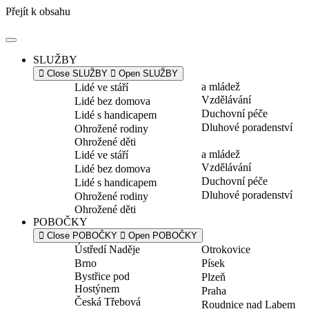
Přejít k obsahu
SLUŽBY
Close SLUŽBY
Open SLUŽBY
a mládež
Lidé ve stáří
Vzdělávání
Lidé bez domova
Duchovní péče
Lidé s handicapem
Dluhové poradenství
Ohrožené rodiny
Ohrožené děti
a mládež
Lidé ve stáří
Vzdělávání
Lidé bez domova
Duchovní péče
Lidé s handicapem
Dluhové poradenství
Ohrožené rodiny
Ohrožené děti
POBOČKY
Close POBOČKY
Open POBOČKY
Ústředí Naděje
Otrokovice
Brno
Písek
Bystřice pod
Plzeň
Hostýnem
Praha
Česká Třebová
Roudnice nad Labem