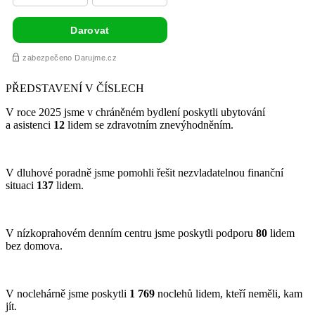
PŘEDSTAVENÍ V ČÍSLECH
V roce 2025 jsme v chráněném bydlení poskytli ubytování
a asistenci
12
lidem se zdravotním znevýhodněním.
V dluhové poradně jsme pomohli řešit nezvladatelnou finanční
situaci
137
lidem.
V nízkoprahovém denním centru jsme poskytli podporu
80
lidem
bez domova.
V noclehárně jsme poskytli
1 769
noclehů lidem, kteří neměli, kam
jít.