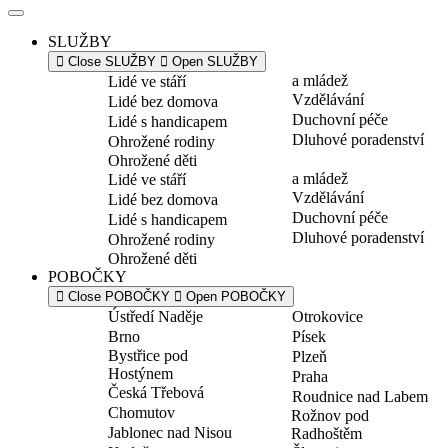
SLUŽBY
Close SLUŽBY
Open SLUŽBY
a mládež
Lidé ve stáří
Vzdělávání
Lidé bez domova
Duchovní péče
Lidé s handicapem
Dluhové poradenství
Ohrožené rodiny
Ohrožené děti
a mládež
Lidé ve stáří
Vzdělávání
Lidé bez domova
Duchovní péče
Lidé s handicapem
Dluhové poradenství
Ohrožené rodiny
Ohrožené děti
POBOČKY
Close POBOČKY
Open POBOČKY
Ústředí Naděje
Otrokovice
Brno
Písek
Bystřice pod
Plzeň
Hostýnem
Praha
Česká Třebová
Roudnice nad Labem
Chomutov
Rožnov pod
Jablonec nad Nisou
Radhoštěm