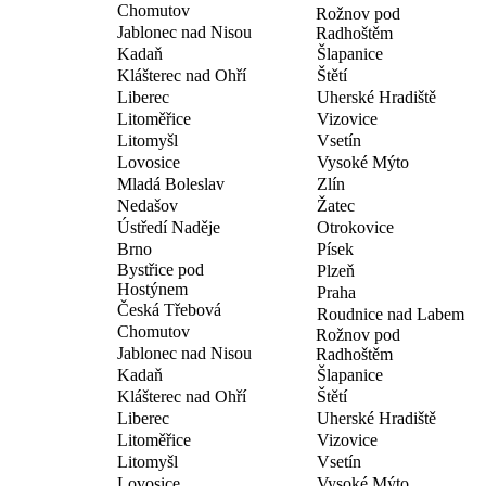
Chomutov
Rožnov pod
Jablonec nad Nisou
Radhoštěm
Kadaň
Šlapanice
Klášterec nad Ohří
Štětí
Liberec
Uherské Hradiště
Litoměřice
Vizovice
Litomyšl
Vsetín
Lovosice
Vysoké Mýto
Mladá Boleslav
Zlín
Nedašov
Žatec
Ústředí Naděje
Otrokovice
Brno
Písek
Bystřice pod
Plzeň
Hostýnem
Praha
Česká Třebová
Roudnice nad Labem
Chomutov
Rožnov pod
Jablonec nad Nisou
Radhoštěm
Kadaň
Šlapanice
Klášterec nad Ohří
Štětí
Liberec
Uherské Hradiště
Litoměřice
Vizovice
Litomyšl
Vsetín
Lovosice
Vysoké Mýto