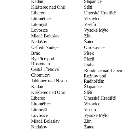
Kadaň
Šlapanice
Klášterec nad Ohří
Štětí
Liberec
Uherské Hradiště
Litoměřice
Vizovice
Litomyšl
Vsetín
Lovosice
Vysoké Mýto
Mladá Boleslav
Zlín
Nedašov
Žatec
Ústředí Naděje
Otrokovice
Brno
Písek
Bystřice pod
Plzeň
Hostýnem
Praha
Česká Třebová
Roudnice nad Labem
Chomutov
Rožnov pod
Jablonec nad Nisou
Radhoštěm
Kadaň
Šlapanice
Klášterec nad Ohří
Štětí
Liberec
Uherské Hradiště
Litoměřice
Vizovice
Litomyšl
Vsetín
Lovosice
Vysoké Mýto
Mladá Boleslav
Zlín
Nedašov
Žatec