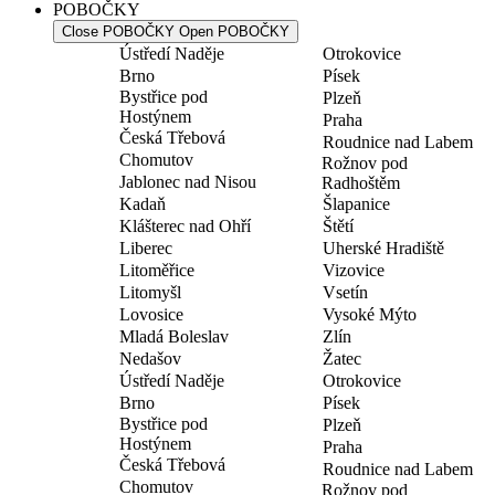
POBOČKY
Close POBOČKY
Open POBOČKY
Ústředí Naděje
Otrokovice
Brno
Písek
Bystřice pod
Plzeň
Hostýnem
Praha
Česká Třebová
Roudnice nad Labem
Chomutov
Rožnov pod
Jablonec nad Nisou
Radhoštěm
Kadaň
Šlapanice
Klášterec nad Ohří
Štětí
Liberec
Uherské Hradiště
Litoměřice
Vizovice
Litomyšl
Vsetín
Lovosice
Vysoké Mýto
Mladá Boleslav
Zlín
Nedašov
Žatec
Ústředí Naděje
Otrokovice
Brno
Písek
Bystřice pod
Plzeň
Hostýnem
Praha
Česká Třebová
Roudnice nad Labem
Chomutov
Rožnov pod