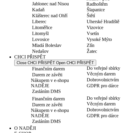
Jablonec nad Nisou
Radhoštěm
Kadaň
Šlapanice
Klášterec nad Ohří
Štětí
Liberec
Uherské Hradiště
Litoměřice
Vizovice
Litomyšl
Vsetín
Lovosice
Vysoké Mýto
Mladá Boleslav
Zlín
Nedašov
Žatec
CHCI PŘISPĚT
Close CHCI PŘISPĚT
Open CHCI PŘISPĚT
Do veřejné sbírky
Finančním darem
Věcným darem
Darem ze závěti
Dobrovolnictvím
Nákupem v e-shopu
NADĚJE
GDPR pro dárce
Zasláním DMS
Do veřejné sbírky
Finančním darem
Věcným darem
Darem ze závěti
Dobrovolnictvím
Nákupem v e-shopu
NADĚJE
GDPR pro dárce
Zasláním DMS
O NADĚJI