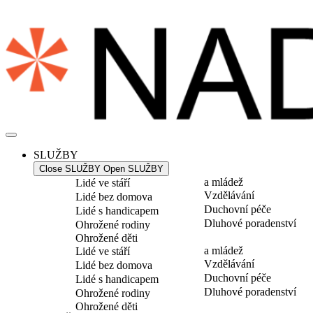
Přejít
k
obsahu
SLUŽBY
Close SLUŽBY
Open SLUŽBY
a mládež
Lidé ve stáří
Vzdělávání
Lidé bez domova
Duchovní péče
Lidé s handicapem
Dluhové poradenství
Ohrožené rodiny
Ohrožené děti
a mládež
Lidé ve stáří
Vzdělávání
Lidé bez domova
Duchovní péče
Lidé s handicapem
Dluhové poradenství
Ohrožené rodiny
Ohrožené děti