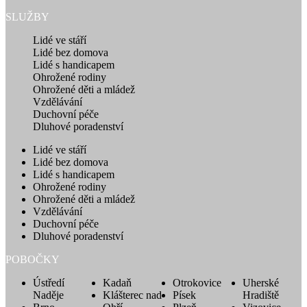
SLUŽBY
Lidé ve stáří
Lidé bez domova
Lidé s handicapem
Ohrožené rodiny
Ohrožené děti a mládež
Vzdělávání
Duchovní péče
Dluhové poradenství
Lidé ve stáří
Lidé bez domova
Lidé s handicapem
Ohrožené rodiny
Ohrožené děti a mládež
Vzdělávání
Duchovní péče
Dluhové poradenství
POBOČKY
Ústředí
Kadaň
Otrokovice
Uherské
Naděje
Klášterec nad
Písek
Hradiště