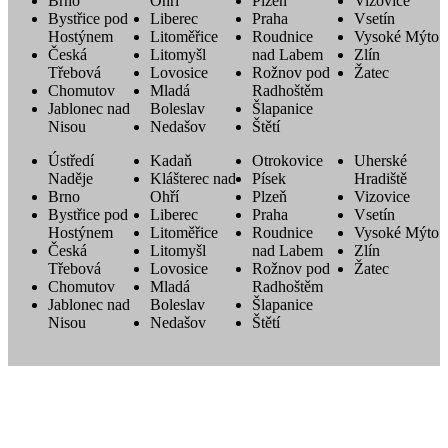
Brno
Ohří
Plzeň
Vizovice
Bystřice pod
Liberec
Praha
Vsetín
Hostýnem
Litoměřice
Roudnice
Vysoké Mýto
Česká
Litomyšl
nad Labem
Zlín
Třebová
Lovosice
Rožnov pod
Žatec
Chomutov
Mladá
Radhoštěm
Jablonec nad
Boleslav
Šlapanice
Nisou
Nedašov
Štětí
Ústředí
Kadaň
Otrokovice
Uherské
Naděje
Klášterec nad
Písek
Hradiště
Brno
Ohří
Plzeň
Vizovice
Bystřice pod
Liberec
Praha
Vsetín
Hostýnem
Litoměřice
Roudnice
Vysoké Mýto
Česká
Litomyšl
nad Labem
Zlín
Třebová
Lovosice
Rožnov pod
Žatec
Chomutov
Mladá
Radhoštěm
Jablonec nad
Boleslav
Šlapanice
Nisou
Nedašov
Štětí