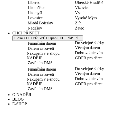
Liberec
Uherské Hradiště
Litoměřice
Vizovice
Litomyšl
Vsetín
Lovosice
Vysoké Mýto
Mladá Boleslav
Zlín
Nedašov
Žatec
CHCI PŘISPĚT
Close CHCI PŘISPĚT
Open CHCI PŘISPĚT
Do veřejné sbírky
Finančním darem
Věcným darem
Darem ze závěti
Dobrovolnictvím
Nákupem v e-shopu
NADĚJE
GDPR pro dárce
Zasláním DMS
Do veřejné sbírky
Finančním darem
Věcným darem
Darem ze závěti
Dobrovolnictvím
Nákupem v e-shopu
NADĚJE
GDPR pro dárce
Zasláním DMS
O NADĚJI
BLOG
E-SHOP