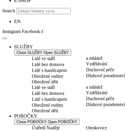
E-SHOP
Search
EN
Instagram
Facebook-f
SLUŽBY
Close SLUŽBY
Open SLUŽBY
a mládež
Lidé ve stáří
Vzdělávání
Lidé bez domova
Duchovní péče
Lidé s handicapem
Dluhové poradenství
Ohrožené rodiny
Ohrožené děti
a mládež
Lidé ve stáří
Vzdělávání
Lidé bez domova
Duchovní péče
Lidé s handicapem
Dluhové poradenství
Ohrožené rodiny
Ohrožené děti
POBOČKY
Close POBOČKY
Open POBOČKY
Ústředí Naděje
Otrokovice