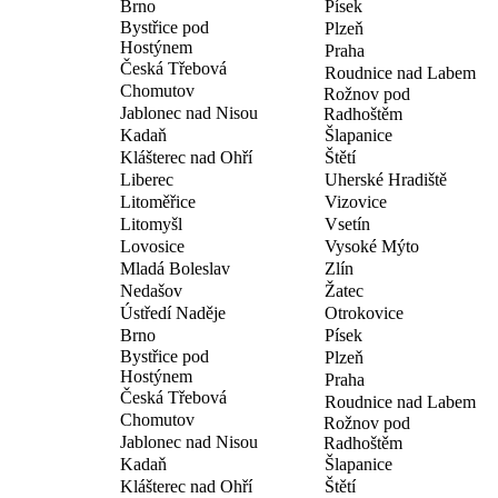
Brno
Písek
Bystřice pod
Plzeň
Hostýnem
Praha
Česká Třebová
Roudnice nad Labem
Chomutov
Rožnov pod
Jablonec nad Nisou
Radhoštěm
Kadaň
Šlapanice
Klášterec nad Ohří
Štětí
Liberec
Uherské Hradiště
Litoměřice
Vizovice
Litomyšl
Vsetín
Lovosice
Vysoké Mýto
Mladá Boleslav
Zlín
Nedašov
Žatec
Ústředí Naděje
Otrokovice
Brno
Písek
Bystřice pod
Plzeň
Hostýnem
Praha
Česká Třebová
Roudnice nad Labem
Chomutov
Rožnov pod
Jablonec nad Nisou
Radhoštěm
Kadaň
Šlapanice
Klášterec nad Ohří
Štětí