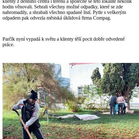
klienty z denního centra i terénu a společně se této lokalitě několik
hodin věnovali. Sebrali všechny možné odpadky, které se zde
nahromadily, a shrabali všechno spadané listí. Pytle s veškerým
odpadem pak odvezla městská úklidová firma Compag.
Parčík nyní vypadá k světu a klienty těší pocit dobře odvedené
práce.