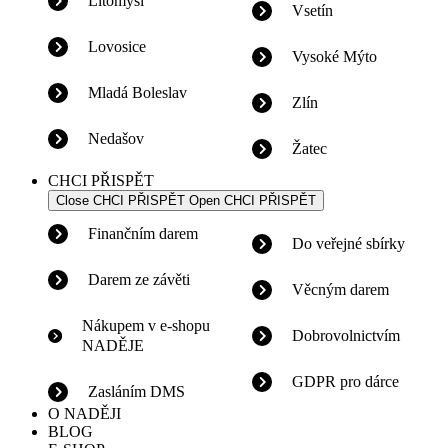
Litomyšl
Vsetín
Lovosice
Vysoké Mýto
Mladá Boleslav
Zlín
Nedašov
Žatec
CHCI PŘISPĚT
Close CHCI PŘISPĚT
Open CHCI PŘISPĚT
Finančním darem
Do veřejné sbírky
Darem ze závěti
Věcným darem
Nákupem v e-shopu
Dobrovolnictvím
NADĚJE
GDPR pro dárce
Zasláním DMS
O NADĚJI
BLOG