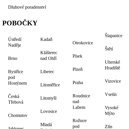
Dluhové poradenství
POBOČKY
Šlapanice
Ústředí
Kadaň
Otrokovice
Naděje
Štětí
Klášterec
Písek
Brno
nad Ohří
Uherské
Hradiště
Plzeň
Bystřice
Liberec
pod
Vizovice
Praha
Hostýnem
Litoměřice
Vsetín
Roudnice
Česká
Litomyšl
nad
Třebová
Labem
Vysoké
Lovosice
Mýto
Chomutov
Rožnov
Mladá
pod
Zlín
Jablonec