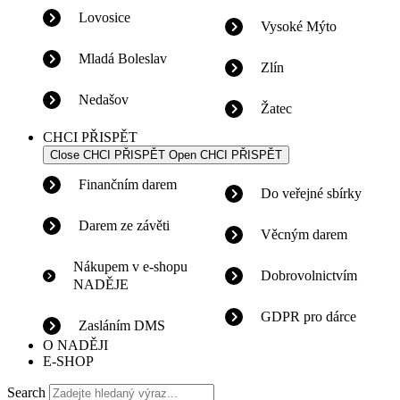
Lovosice
Vysoké Mýto
Mladá Boleslav
Zlín
Nedašov
Žatec
CHCI PŘISPĚT
Close CHCI PŘISPĚT
Open CHCI PŘISPĚT
Finančním darem
Do veřejné sbírky
Darem ze závěti
Věcným darem
Nákupem v e-shopu
Dobrovolnictvím
NADĚJE
GDPR pro dárce
Zasláním DMS
O NADĚJI
E-SHOP
Search