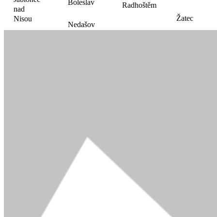
Boleslav
Radhoštěm
nad
Žatec
Nisou
Nedašov