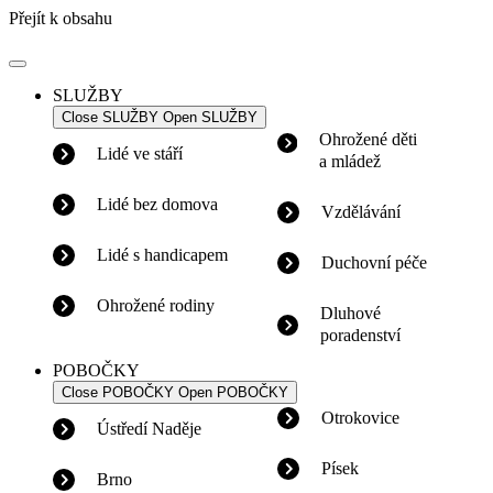
Přejít k obsahu
SLUŽBY
Close SLUŽBY
Open SLUŽBY
Ohrožené děti
Lidé ve stáří
a mládež
Lidé bez domova
Vzdělávání
Lidé s handicapem
Duchovní péče
Ohrožené rodiny
Dluhové
poradenství
POBOČKY
Close POBOČKY
Open POBOČKY
Otrokovice
Ústředí Naděje
Písek
Brno