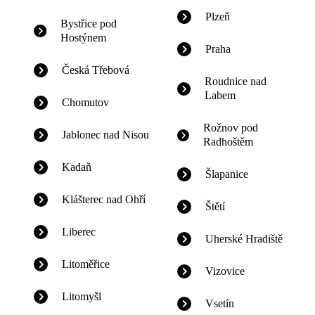
Plzeň
Bystřice pod
Hostýnem
Praha
Česká Třebová
Roudnice nad
Labem
Chomutov
Rožnov pod
Jablonec nad Nisou
Radhoštěm
Kadaň
Šlapanice
Klášterec nad Ohří
Štětí
Liberec
Uherské Hradiště
Litoměřice
Vizovice
Litomyšl
Vsetín