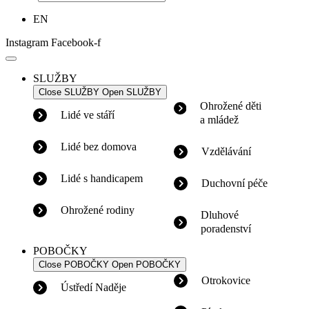
EN
Instagram
Facebook-f
SLUŽBY
Close SLUŽBY
Open SLUŽBY
Ohrožené děti
Lidé ve stáří
a mládež
Lidé bez domova
Vzdělávání
Lidé s handicapem
Duchovní péče
Ohrožené rodiny
Dluhové
poradenství
POBOČKY
Close POBOČKY
Open POBOČKY
Otrokovice
Ústředí Naděje