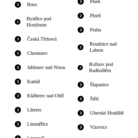
Písek
Brno
Plzeň
Bystřice pod
Hostýnem
Praha
Česká Třebová
Roudnice nad
Labem
Chomutov
Rožnov pod
Jablonec nad Nisou
Radhoštěm
Kadaň
Šlapanice
Klášterec nad Ohří
Štětí
Liberec
Uherské Hradiště
Litoměřice
Vizovice