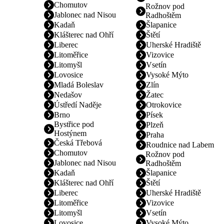
Chomutov
Rožnov pod
Jablonec nad Nisou
Radhoštěm
Kadaň
Šlapanice
Klášterec nad Ohří
Štětí
Liberec
Uherské Hradiště
Litoměřice
Vizovice
Litomyšl
Vsetín
Lovosice
Vysoké Mýto
Mladá Boleslav
Zlín
Nedašov
Žatec
Ústředí Naděje
Otrokovice
Brno
Písek
Bystřice pod
Plzeň
Hostýnem
Praha
Česká Třebová
Roudnice nad Labem
Chomutov
Rožnov pod
Jablonec nad Nisou
Radhoštěm
Kadaň
Šlapanice
Klášterec nad Ohří
Štětí
Liberec
Uherské Hradiště
Litoměřice
Vizovice
Litomyšl
Vsetín
Lovosice
Vysoké Mýto