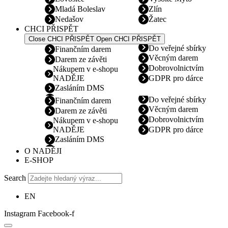
Mladá Boleslav
Zlín
Nedašov
Žatec
CHCI PŘISPĚT
Close CHCI PŘISPĚT
Open CHCI PŘISPĚT
Do veřejné sbírky
Finančním darem
Věcným darem
Darem ze závěti
Dobrovolnictvím
Nákupem v e-shopu
NADĚJE
GDPR pro dárce
Zasláním DMS
Do veřejné sbírky
Finančním darem
Věcným darem
Darem ze závěti
Dobrovolnictvím
Nákupem v e-shopu
NADĚJE
GDPR pro dárce
Zasláním DMS
O NADĚJI
E-SHOP
Search
EN
Instagram
Facebook-f