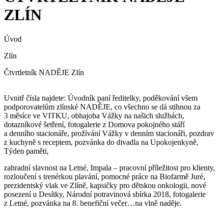
ZLÍN
Úvod
Zlín
Čtvrtletník NADĚJE Zlín
Uvnitř čísla najdete: Úvodník paní ředitelky, poděkování všem
podporovatelům zlínské NADĚJE, co všechno se dá stihnou za
3 měsíce ve VITKU, obhajoba Vážky na našich službách,
dotazníkové šetření, fotogalerie z Domova pokojného stáří
a denního stacionáře, prožívání Vážky v denním stacionáři, pozdrav
z kuchyně s receptem, pozvánka do divadla na Upokojenkyně,
Týden paměti,
zahradní slavnost na Letné, Impala – pracovní příležitost pro klienty,
rozloučení s trenérkou plavání, pomocné práce na Biofarmě Juré,
prezidentský vlak ve Zlíně, kapsičky pro dětskou onkologii, nové
posezení u Desítky, Národní potravinová sbírka 2018, fotogalerie
z Letné, pozvánka na 8. benefiční večer…na vlně naděje.