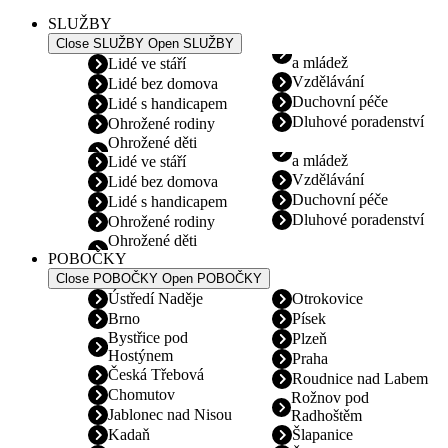
SLUŽBY
Close SLUŽBY
Open SLUŽBY
a mládež
Lidé ve stáří
Vzdělávání
Lidé bez domova
Duchovní péče
Lidé s handicapem
Dluhové poradenství
Ohrožené rodiny
Ohrožené děti
a mládež
Lidé ve stáří
Vzdělávání
Lidé bez domova
Duchovní péče
Lidé s handicapem
Dluhové poradenství
Ohrožené rodiny
Ohrožené děti
POBOČKY
Close POBOČKY
Open POBOČKY
Ústředí Naděje
Otrokovice
Brno
Písek
Bystřice pod
Plzeň
Hostýnem
Praha
Česká Třebová
Roudnice nad Labem
Chomutov
Rožnov pod
Jablonec nad Nisou
Radhoštěm
Kadaň
Šlapanice