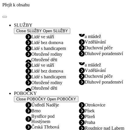
Přejít k obsahu
SLUŽBY
Close SLUŽBY
Open SLUŽBY
a mládež
Lidé ve stáří
Vzdělávání
Lidé bez domova
Duchovní péče
Lidé s handicapem
Dluhové poradenství
Ohrožené rodiny
Ohrožené děti
a mládež
Lidé ve stáří
Vzdělávání
Lidé bez domova
Duchovní péče
Lidé s handicapem
Dluhové poradenství
Ohrožené rodiny
Ohrožené děti
POBOČKY
Close POBOČKY
Open POBOČKY
Ústředí Naděje
Otrokovice
Brno
Písek
Bystřice pod
Plzeň
Hostýnem
Praha
Česká Třebová
Roudnice nad Labem