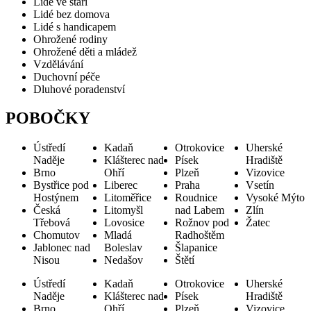
Lidé ve stáří
Lidé bez domova
Lidé s handicapem
Ohrožené rodiny
Ohrožené děti a mládež
Vzdělávání
Duchovní péče
Dluhové poradenství
POBOČKY
Ústředí
Kadaň
Otrokovice
Uherské
Naděje
Klášterec nad
Písek
Hradiště
Brno
Ohří
Plzeň
Vizovice
Bystřice pod
Liberec
Praha
Vsetín
Hostýnem
Litoměřice
Roudnice
Vysoké Mýto
Česká
Litomyšl
nad Labem
Zlín
Třebová
Lovosice
Rožnov pod
Žatec
Chomutov
Mladá
Radhoštěm
Jablonec nad
Boleslav
Šlapanice
Nisou
Nedašov
Štětí
Ústředí
Kadaň
Otrokovice
Uherské
Naděje
Klášterec nad
Písek
Hradiště
Brno
Ohří
Plzeň
Vizovice