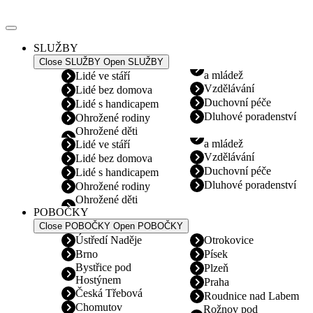
Přejít
k
obsahu
SLUŽBY
Close SLUŽBY
Open SLUŽBY
a mládež
Lidé ve stáří
Vzdělávání
Lidé bez domova
Duchovní péče
Lidé s handicapem
Dluhové poradenství
Ohrožené rodiny
Ohrožené děti
a mládež
Lidé ve stáří
Vzdělávání
Lidé bez domova
Duchovní péče
Lidé s handicapem
Dluhové poradenství
Ohrožené rodiny
Ohrožené děti
POBOČKY
Close POBOČKY
Open POBOČKY
Ústředí Naděje
Otrokovice
Brno
Písek
Bystřice pod
Plzeň
Hostýnem
Praha
Česká Třebová
Roudnice nad Labem
Chomutov
Rožnov pod