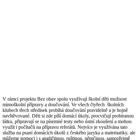
V rámci projektu Bez obav spolu využívají školní děti možnost
mimoškolní přípravy a doučování. Ve všech čtyřech
školních
klubech třech středisek probíhá doučování pravidelně a je hojně
navštěvované. Děti si zde píší domácí úkoly, procvičují probíranou
látku, připravují se na písemné testy nebo ústní zkoušení a mohou
využít i počítačů na přípravu referátů. Nejvíce je využívána tato
služba na psaní domácích úkolů z českého jazyka a matematiky, ale
můžeme pomoci i s angličtinou, ruštinou, němčinou, samozřejmě