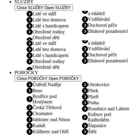
SLUŽBY
Close SLUŽBY
Open SLUŽBY
a mládež
Lidé ve stáří
Vzdělávání
Lidé bez domova
Duchovní péče
Lidé s handicapem
Dluhové poradenství
Ohrožené rodiny
Ohrožené děti
a mládež
Lidé ve stáří
Vzdělávání
Lidé bez domova
Duchovní péče
Lidé s handicapem
Dluhové poradenství
Ohrožené rodiny
Ohrožené děti
POBOČKY
Close POBOČKY
Open POBOČKY
Ústředí Naděje
Otrokovice
Brno
Písek
Bystřice pod
Plzeň
Hostýnem
Praha
Česká Třebová
Roudnice nad Labem
Chomutov
Rožnov pod
Jablonec nad Nisou
Radhoštěm
Kadaň
Šlapanice
Klášterec nad Ohří
Štětí