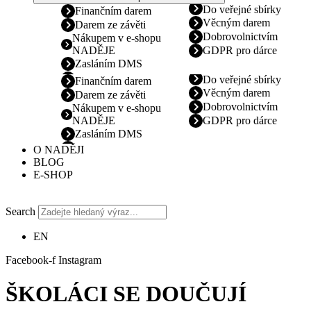
Do veřejné sbírky
Finančním darem
Věcným darem
Darem ze závěti
Dobrovolnictvím
Nákupem v e-shopu
NADĚJE
GDPR pro dárce
Zasláním DMS
Do veřejné sbírky
Finančním darem
Věcným darem
Darem ze závěti
Dobrovolnictvím
Nákupem v e-shopu
NADĚJE
GDPR pro dárce
Zasláním DMS
O NADĚJI
BLOG
E-SHOP
Search
EN
Facebook-f
Instagram
ŠKOLÁCI SE DOUČUJÍ