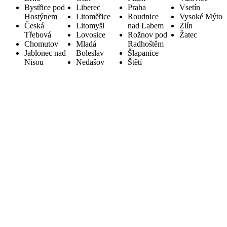
Bystřice pod
Liberec
Praha
Vsetín
Hostýnem
Litoměřice
Roudnice
Vysoké Mýto
Česká
Litomyšl
nad Labem
Zlín
Třebová
Lovosice
Rožnov pod
Žatec
Chomutov
Mladá
Radhoštěm
Jablonec nad
Boleslav
Šlapanice
Nisou
Nedašov
Štětí