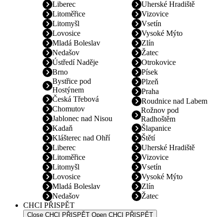
Liberec
Uherské Hradiště
Litoměřice
Vizovice
Litomyšl
Vsetín
Lovosice
Vysoké Mýto
Mladá Boleslav
Zlín
Nedašov
Žatec
Ústředí Naděje
Otrokovice
Brno
Písek
Bystřice pod
Plzeň
Hostýnem
Praha
Česká Třebová
Roudnice nad Labem
Chomutov
Rožnov pod
Jablonec nad Nisou
Radhoštěm
Kadaň
Šlapanice
Klášterec nad Ohří
Štětí
Liberec
Uherské Hradiště
Litoměřice
Vizovice
Litomyšl
Vsetín
Lovosice
Vysoké Mýto
Mladá Boleslav
Zlín
Nedašov
Žatec
CHCI PŘISPĚT
Close CHCI PŘISPĚT
Open CHCI PŘISPĚT