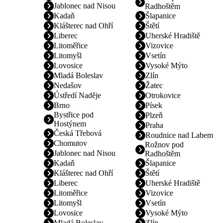
Jablonec nad Nisou
Radhoštěm
Kadaň
Šlapanice
Klášterec nad Ohří
Štětí
Liberec
Uherské Hradiště
Litoměřice
Vizovice
Litomyšl
Vsetín
Lovosice
Vysoké Mýto
Mladá Boleslav
Zlín
Nedašov
Žatec
Ústředí Naděje
Otrokovice
Brno
Písek
Bystřice pod
Plzeň
Hostýnem
Praha
Česká Třebová
Roudnice nad Labem
Chomutov
Rožnov pod
Jablonec nad Nisou
Radhoštěm
Kadaň
Šlapanice
Klášterec nad Ohří
Štětí
Liberec
Uherské Hradiště
Litoměřice
Vizovice
Litomyšl
Vsetín
Lovosice
Vysoké Mýto
Mladá Boleslav
Zlín