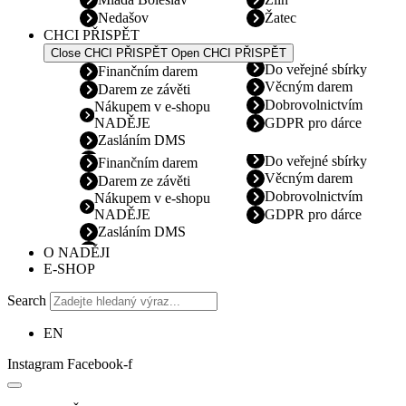
Nedašov
Žatec
CHCI PŘISPĚT
Close CHCI PŘISPĚT
Open CHCI PŘISPĚT
Do veřejné sbírky
Finančním darem
Věcným darem
Darem ze závěti
Dobrovolnictvím
Nákupem v e-shopu
NADĚJE
GDPR pro dárce
Zasláním DMS
Do veřejné sbírky
Finančním darem
Věcným darem
Darem ze závěti
Dobrovolnictvím
Nákupem v e-shopu
NADĚJE
GDPR pro dárce
Zasláním DMS
O NADĚJI
E-SHOP
Search
EN
Instagram
Facebook-f