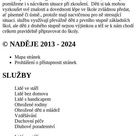
pomůžeme i s nácvikem situace při zkoušení.
Děti si tak mohou
vyzkoušet své znalosti a dovednosti lépe ve škole zvládnou předat,
ať písemně či ústně., protože mají nacvičenou pro ně stresující
situaci. službu využívají převážně děti z prvního stupně základních
škol, ale děti z druhého stupně nejsou výjimkou a též se k nám chodí
celkem pravidelně připravovat do školy.
© NADĚJE 2013 - 2024
Mapa stránek
Prohlášení o přístupnosti stránek
SLUŽBY
Lidé ve stáří
Lidé bez domova
Lidé s handicapem
Ohrožené rodiny
Ohrožené děti a mládež
Vzdělávání
Duchovní péče
Dluhové poradenství