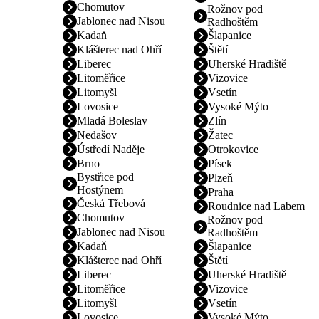
Chomutov
Rožnov pod
Jablonec nad Nisou
Radhoštěm
Kadaň
Šlapanice
Klášterec nad Ohří
Štětí
Liberec
Uherské Hradiště
Litoměřice
Vizovice
Litomyšl
Vsetín
Lovosice
Vysoké Mýto
Mladá Boleslav
Zlín
Nedašov
Žatec
Ústředí Naděje
Otrokovice
Brno
Písek
Bystřice pod
Plzeň
Hostýnem
Praha
Česká Třebová
Roudnice nad Labem
Chomutov
Rožnov pod
Jablonec nad Nisou
Radhoštěm
Kadaň
Šlapanice
Klášterec nad Ohří
Štětí
Liberec
Uherské Hradiště
Litoměřice
Vizovice
Litomyšl
Vsetín
Lovosice
Vysoké Mýto