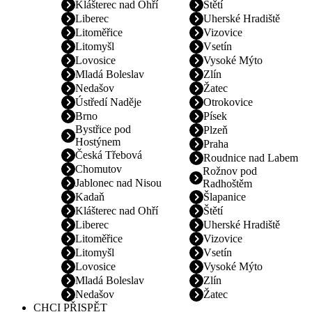
Klášterec nad Ohří
Štětí
Liberec
Uherské Hradiště
Litoměřice
Vizovice
Litomyšl
Vsetín
Lovosice
Vysoké Mýto
Mladá Boleslav
Zlín
Nedašov
Žatec
Ústředí Naděje
Otrokovice
Brno
Písek
Bystřice pod
Plzeň
Hostýnem
Praha
Česká Třebová
Roudnice nad Labem
Chomutov
Rožnov pod
Jablonec nad Nisou
Radhoštěm
Kadaň
Šlapanice
Klášterec nad Ohří
Štětí
Liberec
Uherské Hradiště
Litoměřice
Vizovice
Litomyšl
Vsetín
Lovosice
Vysoké Mýto
Mladá Boleslav
Zlín
Nedašov
Žatec
CHCI PŘISPĚT