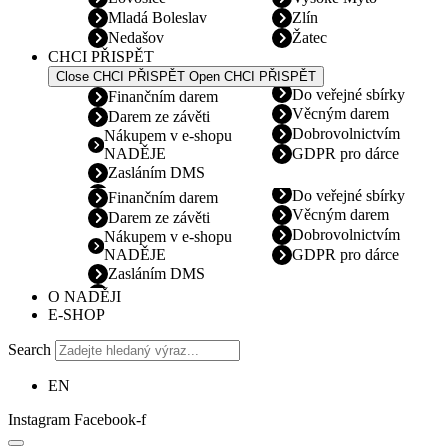
Mladá Boleslav
Zlín
Nedašov
Žatec
CHCI PŘISPĚT
Close CHCI PŘISPĚT
Open CHCI PŘISPĚT
Do veřejné sbírky
Finančním darem
Věcným darem
Darem ze závěti
Dobrovolnictvím
Nákupem v e-shopu
NADĚJE
GDPR pro dárce
Zasláním DMS
Do veřejné sbírky
Finančním darem
Věcným darem
Darem ze závěti
Dobrovolnictvím
Nákupem v e-shopu
NADĚJE
GDPR pro dárce
Zasláním DMS
O NADĚJI
E-SHOP
Search
EN
Instagram
Facebook-f