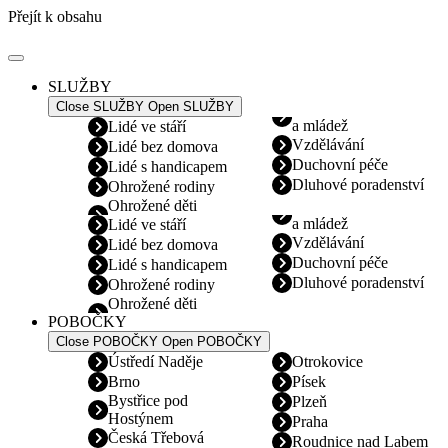
Přejít k obsahu
SLUŽBY
Close SLUŽBY
Open SLUŽBY
a mládež
Lidé ve stáří
Vzdělávání
Lidé bez domova
Duchovní péče
Lidé s handicapem
Dluhové poradenství
Ohrožené rodiny
Ohrožené děti
a mládež
Lidé ve stáří
Vzdělávání
Lidé bez domova
Duchovní péče
Lidé s handicapem
Dluhové poradenství
Ohrožené rodiny
Ohrožené děti
POBOČKY
Close POBOČKY
Open POBOČKY
Ústředí Naděje
Otrokovice
Brno
Písek
Bystřice pod
Plzeň
Hostýnem
Praha
Česká Třebová
Roudnice nad Labem