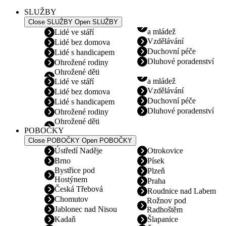
SLUŽBY
Close SLUŽBY
Open SLUŽBY
a mládež
Lidé ve stáří
Vzdělávání
Lidé bez domova
Duchovní péče
Lidé s handicapem
Dluhové poradenství
Ohrožené rodiny
Ohrožené děti
a mládež
Lidé ve stáří
Vzdělávání
Lidé bez domova
Duchovní péče
Lidé s handicapem
Dluhové poradenství
Ohrožené rodiny
Ohrožené děti
POBOČKY
Close POBOČKY
Open POBOČKY
Ústředí Naděje
Otrokovice
Brno
Písek
Bystřice pod
Plzeň
Hostýnem
Praha
Česká Třebová
Roudnice nad Labem
Chomutov
Rožnov pod
Jablonec nad Nisou
Radhoštěm
Kadaň
Šlapanice