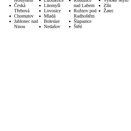
Hostýnem
Litoměřice
Roudnice
Vysoké Mýto
Česká
Litomyšl
nad Labem
Zlín
Třebová
Lovosice
Rožnov pod
Žatec
Chomutov
Mladá
Radhoštěm
Jablonec nad
Boleslav
Šlapanice
Nisou
Nedašov
Štětí