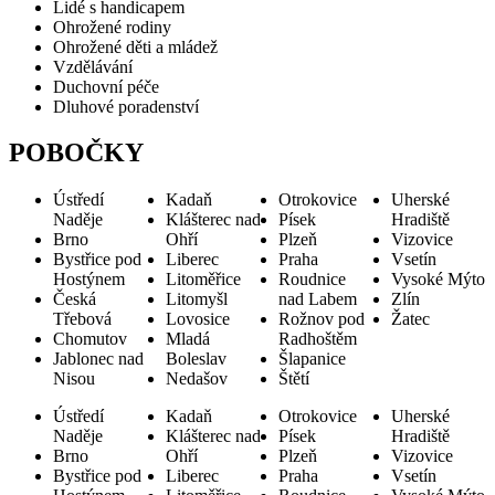
Lidé s handicapem
Ohrožené rodiny
Ohrožené děti a mládež
Vzdělávání
Duchovní péče
Dluhové poradenství
POBOČKY
Ústředí
Kadaň
Otrokovice
Uherské
Naděje
Klášterec nad
Písek
Hradiště
Brno
Ohří
Plzeň
Vizovice
Bystřice pod
Liberec
Praha
Vsetín
Hostýnem
Litoměřice
Roudnice
Vysoké Mýto
Česká
Litomyšl
nad Labem
Zlín
Třebová
Lovosice
Rožnov pod
Žatec
Chomutov
Mladá
Radhoštěm
Jablonec nad
Boleslav
Šlapanice
Nisou
Nedašov
Štětí
Ústředí
Kadaň
Otrokovice
Uherské
Naděje
Klášterec nad
Písek
Hradiště
Brno
Ohří
Plzeň
Vizovice
Bystřice pod
Liberec
Praha
Vsetín