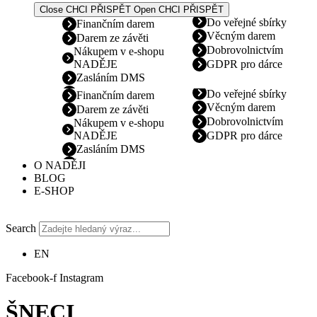
Close CHCI PŘISPĚT
Open CHCI PŘISPĚT
Do veřejné sbírky
Finančním darem
Věcným darem
Darem ze závěti
Dobrovolnictvím
Nákupem v e-shopu
NADĚJE
GDPR pro dárce
Zasláním DMS
Do veřejné sbírky
Finančním darem
Věcným darem
Darem ze závěti
Dobrovolnictvím
Nákupem v e-shopu
NADĚJE
GDPR pro dárce
Zasláním DMS
O NADĚJI
BLOG
E-SHOP
Search
EN
Facebook-f
Instagram
ŠNECI