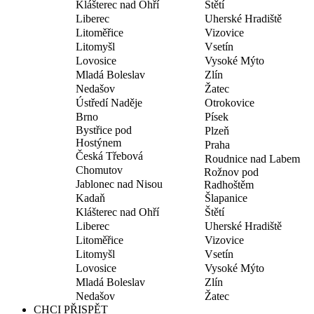
Klášterec nad Ohří
Štětí
Liberec
Uherské Hradiště
Litoměřice
Vizovice
Litomyšl
Vsetín
Lovosice
Vysoké Mýto
Mladá Boleslav
Zlín
Nedašov
Žatec
Ústředí Naděje
Otrokovice
Brno
Písek
Bystřice pod
Plzeň
Hostýnem
Praha
Česká Třebová
Roudnice nad Labem
Chomutov
Rožnov pod
Jablonec nad Nisou
Radhoštěm
Kadaň
Šlapanice
Klášterec nad Ohří
Štětí
Liberec
Uherské Hradiště
Litoměřice
Vizovice
Litomyšl
Vsetín
Lovosice
Vysoké Mýto
Mladá Boleslav
Zlín
Nedašov
Žatec
CHCI PŘISPĚT