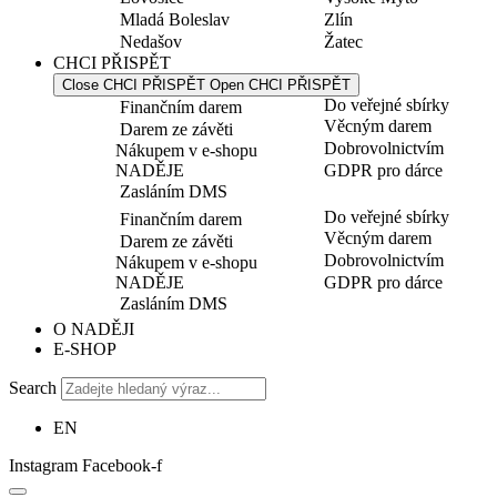
Mladá Boleslav
Zlín
Nedašov
Žatec
CHCI PŘISPĚT
Close CHCI PŘISPĚT
Open CHCI PŘISPĚT
Do veřejné sbírky
Finančním darem
Věcným darem
Darem ze závěti
Dobrovolnictvím
Nákupem v e-shopu
NADĚJE
GDPR pro dárce
Zasláním DMS
Do veřejné sbírky
Finančním darem
Věcným darem
Darem ze závěti
Dobrovolnictvím
Nákupem v e-shopu
NADĚJE
GDPR pro dárce
Zasláním DMS
O NADĚJI
E-SHOP
Search
EN
Instagram
Facebook-f