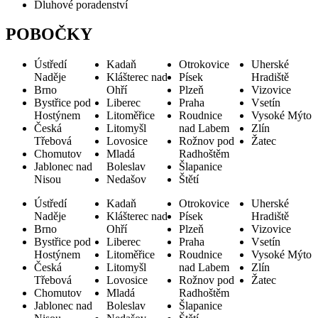
Dluhové poradenství
POBOČKY
Ústředí
Kadaň
Otrokovice
Uherské
Naděje
Klášterec nad
Písek
Hradiště
Brno
Ohří
Plzeň
Vizovice
Bystřice pod
Liberec
Praha
Vsetín
Hostýnem
Litoměřice
Roudnice
Vysoké Mýto
Česká
Litomyšl
nad Labem
Zlín
Třebová
Lovosice
Rožnov pod
Žatec
Chomutov
Mladá
Radhoštěm
Jablonec nad
Boleslav
Šlapanice
Nisou
Nedašov
Štětí
Ústředí
Kadaň
Otrokovice
Uherské
Naděje
Klášterec nad
Písek
Hradiště
Brno
Ohří
Plzeň
Vizovice
Bystřice pod
Liberec
Praha
Vsetín
Hostýnem
Litoměřice
Roudnice
Vysoké Mýto
Česká
Litomyšl
nad Labem
Zlín
Třebová
Lovosice
Rožnov pod
Žatec
Chomutov
Mladá
Radhoštěm
Jablonec nad
Boleslav
Šlapanice