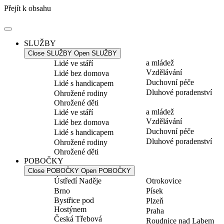
Přejít k obsahu
SLUŽBY
Close SLUŽBY
Open SLUŽBY
a mládež
Lidé ve stáří
Vzdělávání
Lidé bez domova
Duchovní péče
Lidé s handicapem
Dluhové poradenství
Ohrožené rodiny
Ohrožené děti
a mládež
Lidé ve stáří
Vzdělávání
Lidé bez domova
Duchovní péče
Lidé s handicapem
Dluhové poradenství
Ohrožené rodiny
Ohrožené děti
POBOČKY
Close POBOČKY
Open POBOČKY
Ústředí Naděje
Otrokovice
Brno
Písek
Bystřice pod
Plzeň
Hostýnem
Praha
Česká Třebová
Roudnice nad Labem