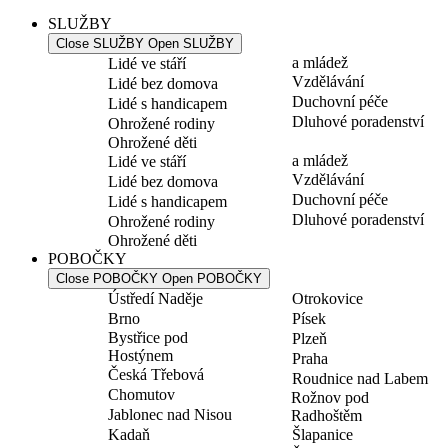
SLUŽBY
Close SLUŽBY
Open SLUŽBY
a mládež
Lidé ve stáří
Vzdělávání
Lidé bez domova
Duchovní péče
Lidé s handicapem
Dluhové poradenství
Ohrožené rodiny
Ohrožené děti
a mládež
Lidé ve stáří
Vzdělávání
Lidé bez domova
Duchovní péče
Lidé s handicapem
Dluhové poradenství
Ohrožené rodiny
Ohrožené děti
POBOČKY
Close POBOČKY
Open POBOČKY
Ústředí Naděje
Otrokovice
Brno
Písek
Bystřice pod
Plzeň
Hostýnem
Praha
Česká Třebová
Roudnice nad Labem
Chomutov
Rožnov pod
Jablonec nad Nisou
Radhoštěm
Kadaň
Šlapanice