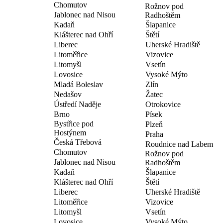
Chomutov
Rožnov pod
Jablonec nad Nisou
Radhoštěm
Kadaň
Šlapanice
Klášterec nad Ohří
Štětí
Liberec
Uherské Hradiště
Litoměřice
Vizovice
Litomyšl
Vsetín
Lovosice
Vysoké Mýto
Mladá Boleslav
Zlín
Nedašov
Žatec
Ústředí Naděje
Otrokovice
Brno
Písek
Bystřice pod
Plzeň
Hostýnem
Praha
Česká Třebová
Roudnice nad Labem
Chomutov
Rožnov pod
Jablonec nad Nisou
Radhoštěm
Kadaň
Šlapanice
Klášterec nad Ohří
Štětí
Liberec
Uherské Hradiště
Litoměřice
Vizovice
Litomyšl
Vsetín
Lovosice
Vysoké Mýto