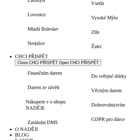
Litomyšl
Vsetín
Lovosice
Vysoké Mýto
Mladá Boleslav
Zlín
Nedašov
Žatec
CHCI PŘISPĚT
Close CHCI PŘISPĚT
Open CHCI PŘISPĚT
Finančním darem
Do veřejné sbírky
Darem ze závěti
Věcným darem
Nákupem v e-shopu
Dobrovolnictvím
NADĚJE
GDPR pro dárce
Zasláním DMS
O NADĚJI
BLOG