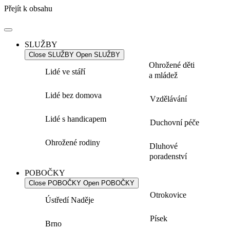
Přejít k obsahu
SLUŽBY
Close SLUŽBY
Open SLUŽBY
Ohrožené děti
Lidé ve stáří
a mládež
Lidé bez domova
Vzdělávání
Lidé s handicapem
Duchovní péče
Ohrožené rodiny
Dluhové
poradenství
POBOČKY
Close POBOČKY
Open POBOČKY
Otrokovice
Ústředí Naděje
Písek
Brno