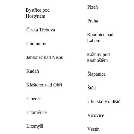
Plzeň
Bystřice pod
Hostýnem
Praha
Česká Třebová
Roudnice nad
Labem
Chomutov
Rožnov pod
Jablonec nad Nisou
Radhoštěm
Kadaň
Šlapanice
Klášterec nad Ohří
Štětí
Liberec
Uherské Hradiště
Litoměřice
Vizovice
Litomyšl
Vsetín