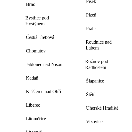
Písek
Brno
Plzeň
Bystřice pod
Hostýnem
Praha
Česká Třebová
Roudnice nad
Labem
Chomutov
Rožnov pod
Jablonec nad Nisou
Radhoštěm
Kadaň
Šlapanice
Klášterec nad Ohří
Štětí
Liberec
Uherské Hradiště
Litoměřice
Vizovice