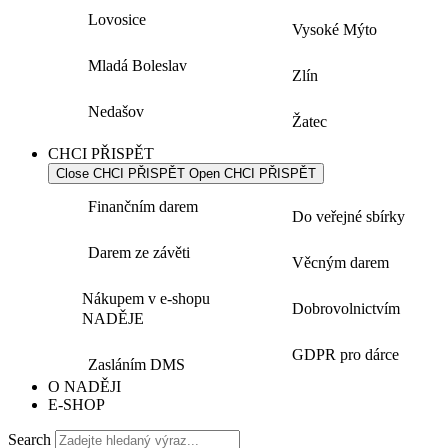
Lovosice
Vysoké Mýto
Mladá Boleslav
Zlín
Nedašov
Žatec
CHCI PŘISPĚT
Close CHCI PŘISPĚT
Open CHCI PŘISPĚT
Finančním darem
Do veřejné sbírky
Darem ze závěti
Věcným darem
Nákupem v e-shopu
Dobrovolnictvím
NADĚJE
GDPR pro dárce
Zasláním DMS
O NADĚJI
E-SHOP
Search