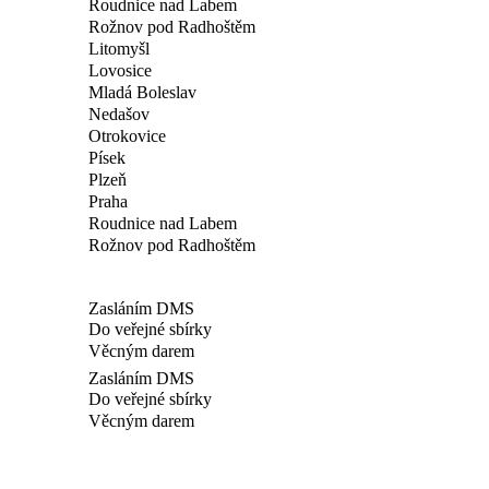
Roudnice nad Labem
Rožnov pod Radhoštěm
Litomyšl
Lovosice
Mladá Boleslav
Nedašov
Otrokovice
Písek
Plzeň
Praha
Roudnice nad Labem
Rožnov pod Radhoštěm
Zasláním DMS
Do veřejné sbírky
Věcným darem
Zasláním DMS
Do veřejné sbírky
Věcným darem