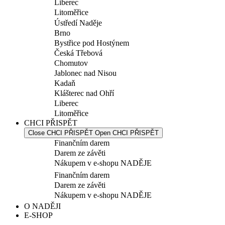
Liberec
Litoměřice
Ústředí Naděje
Brno
Bystřice pod Hostýnem
Česká Třebová
Chomutov
Jablonec nad Nisou
Kadaň
Klášterec nad Ohří
Liberec
Litoměřice
CHCI PŘISPĚT
Close CHCI PŘISPĚT
Open CHCI PŘISPĚT
Finančním darem
Darem ze závěti
Nákupem v e-shopu NADĚJE
Finančním darem
Darem ze závěti
Nákupem v e-shopu NADĚJE
O NADĚJI
E-SHOP