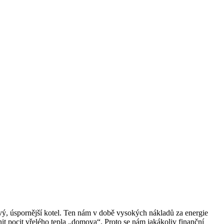
vý, úspornější kotel. Ten nám v době vysokých nákladů za energie
it pocit vřelého tepla „domova“. Proto se nám jakákoliv finanční