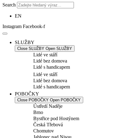
Search
EN
Instagram
Facebook-f
SLUŽBY
Close SLUŽBY
Open SLUŽBY
Lidé ve stáří
Lidé bez domova
Lidé s handicapem
Lidé ve stáří
Lidé bez domova
Lidé s handicapem
POBOČKY
Close POBOČKY
Open POBOČKY
Ústředí Naděje
Brno
Bystřice pod Hostýnem
Česká Třebová
Chomutov
Jablonec nad Nisou