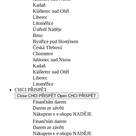
Kadaň
Klášterec nad Ohří
Liberec
Litoměřice
Ústředí Naděje
Brno
Bystřice pod Hostýnem
Česká Třebová
Chomutov
Jablonec nad Nisou
Kadaň
Klášterec nad Ohří
Liberec
Litoměřice
CHCI PŘISPĚT
Close CHCI PŘISPĚT
Open CHCI PŘISPĚT
Finančním darem
Darem ze závěti
Nákupem v e-shopu NADĚJE
Finančním darem
Darem ze závěti
Nákupem v e-shopu NADĚJE