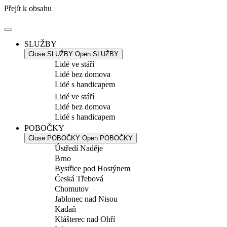
Přejít k obsahu
SLUŽBY
Close SLUŽBY
Open SLUŽBY
Lidé ve stáří
Lidé bez domova
Lidé s handicapem
Lidé ve stáří
Lidé bez domova
Lidé s handicapem
POBOČKY
Close POBOČKY
Open POBOČKY
Ústředí Naděje
Brno
Bystřice pod Hostýnem
Česká Třebová
Chomutov
Jablonec nad Nisou
Kadaň
Klášterec nad Ohří