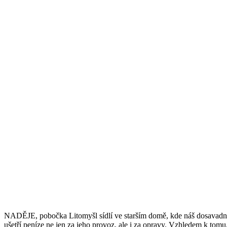
NADĚJE, pobočka Litomyšl sídlí ve starším domě, kde náš dosavadní 
ušetří peníze ne jen za jeho provoz, ale i za opravy. Vzhledem k tom