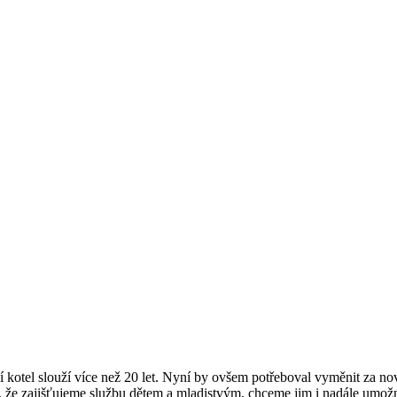
kotel slouží více než 20 let. Nyní by ovšem potřeboval vyměnit za no
u, že zajišťujeme službu dětem a mladistvým, chceme jim i nadále umožn