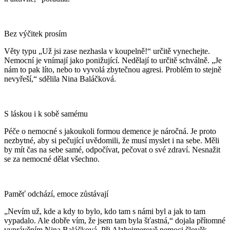
Bez výčitek prosím
Věty typu „Už jsi zase nezhasla v koupelně!“ určitě vynechejte.
Nemocní je vnímají jako ponižující. Nedělají to určitě schválně. „Je
nám to pak líto, nebo to vyvolá zbytečnou agresi. Problém to stejně
nevyřeší,“ sdělila Nina Baláčková.
S láskou i k sobě samému
Péče o nemocné s jakoukoli formou demence je náročná. Je proto
nezbytné, aby si pečující uvědomili, že musí myslet i na sebe. Měli
by mít čas na sebe samé, odpočívat, pečovat o své zdraví. Nesnažit
se za nemocné dělat všechno.
Paměť odchází, emoce zůstávají
„Nevím už, kde a kdy to bylo, kdo tam s námi byl a jak to tam
vypadalo. Ale dobře vím, že jsem tam byla šťastná,“ dojala přítomné
vyprávěním Nina Baláčková. Při Alzheimerově nemoci člověk