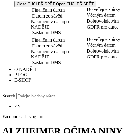
Close CHCI PŘISPĚT
Open CHCI PŘISPĚT
Do veřejné sbírky
Finančním darem
Věcným darem
Darem ze závěti
Dobrovolnictvím
Nákupem v e-shopu
NADĚJE
GDPR pro dárce
Zasláním DMS
Do veřejné sbírky
Finančním darem
Věcným darem
Darem ze závěti
Dobrovolnictvím
Nákupem v e-shopu
NADĚJE
GDPR pro dárce
Zasláním DMS
O NADĚJI
BLOG
E-SHOP
Search
EN
Facebook-f
Instagram
ALZHEIMER OČIMA NINY