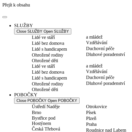
Přejít k obsahu
SLUŽBY
Close SLUŽBY
Open SLUŽBY
a mládež
Lidé ve stáří
Vzdělávání
Lidé bez domova
Duchovní péče
Lidé s handicapem
Dluhové poradenství
Ohrožené rodiny
Ohrožené děti
a mládež
Lidé ve stáří
Vzdělávání
Lidé bez domova
Duchovní péče
Lidé s handicapem
Dluhové poradenství
Ohrožené rodiny
Ohrožené děti
POBOČKY
Close POBOČKY
Open POBOČKY
Ústředí Naděje
Otrokovice
Brno
Písek
Bystřice pod
Plzeň
Hostýnem
Praha
Česká Třebová
Roudnice nad Labem