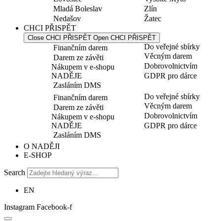
Mladá Boleslav
Zlín
Nedašov
Žatec
CHCI PŘISPĚT
Close CHCI PŘISPĚT
Open CHCI PŘISPĚT
Do veřejné sbírky
Finančním darem
Věcným darem
Darem ze závěti
Dobrovolnictvím
Nákupem v e-shopu
NADĚJE
GDPR pro dárce
Zasláním DMS
Do veřejné sbírky
Finančním darem
Věcným darem
Darem ze závěti
Dobrovolnictvím
Nákupem v e-shopu
NADĚJE
GDPR pro dárce
Zasláním DMS
O NADĚJI
E-SHOP
Search
EN
Instagram
Facebook-f