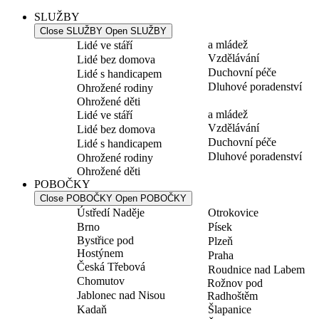
SLUŽBY
Close SLUŽBY
Open SLUŽBY
a mládež
Lidé ve stáří
Vzdělávání
Lidé bez domova
Duchovní péče
Lidé s handicapem
Dluhové poradenství
Ohrožené rodiny
Ohrožené děti
a mládež
Lidé ve stáří
Vzdělávání
Lidé bez domova
Duchovní péče
Lidé s handicapem
Dluhové poradenství
Ohrožené rodiny
Ohrožené děti
POBOČKY
Close POBOČKY
Open POBOČKY
Ústředí Naděje
Otrokovice
Brno
Písek
Bystřice pod
Plzeň
Hostýnem
Praha
Česká Třebová
Roudnice nad Labem
Chomutov
Rožnov pod
Jablonec nad Nisou
Radhoštěm
Kadaň
Šlapanice