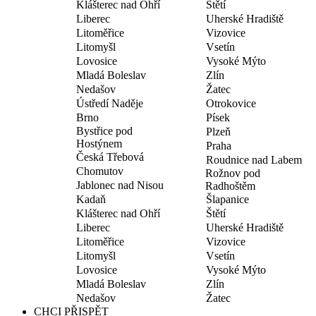
Klášterec nad Ohří
Štětí
Liberec
Uherské Hradiště
Litoměřice
Vizovice
Litomyšl
Vsetín
Lovosice
Vysoké Mýto
Mladá Boleslav
Zlín
Nedašov
Žatec
Ústředí Naděje
Otrokovice
Brno
Písek
Bystřice pod
Plzeň
Hostýnem
Praha
Česká Třebová
Roudnice nad Labem
Chomutov
Rožnov pod
Jablonec nad Nisou
Radhoštěm
Kadaň
Šlapanice
Klášterec nad Ohří
Štětí
Liberec
Uherské Hradiště
Litoměřice
Vizovice
Litomyšl
Vsetín
Lovosice
Vysoké Mýto
Mladá Boleslav
Zlín
Nedašov
Žatec
CHCI PŘISPĚT