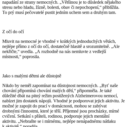
napadání ze strany nemocných. „Většinou je to důsledek nějakého
stresu nebo hladu, žízně, bolesti, obav či nepochopení,“ přiblížila.
To prý musí pečovatelé pustit jedním uchem sem a druhým tam.
Z očí do očí
Mluvit na nemocné je vhodné v krátkých jednoduchých větách,
nejlépe přímo z očí do očí, dostatečně hlasitě a srozumitelně. „Ale
nekřičte,“ uvedla. „A rozhodně na nás nemluvte z vedlejší
místnosti,“ poprosila.
Jako s malými dětmi ale důstojně
Nikdo by neměl zapomínat na důstojnost nemocných. „Byť naše
chování připomíná chování malých dětí,“ připomněla. Je také
důležité dbát na pitný režim postižených Alzheimerovou nemocí,
nabízet jim dostatek nápojů. Vhodné je podporovat jejich aktivitu. Je
možné je zapojit do prací v domácnosti, mohou se zabývat
drobnými činnostmi, které je těší. Příjemné jsou procházky, mírné
cvičení. Setkání s přáteli, rodinou, podporuje jejich mentální
aktivitu. „Nebraňte se i mírnému, nejlépe nenápadnému nátlaku
k aktivitě,“ poradila.