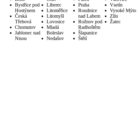
Bystřice pod
Liberec
Praha
Vsetín
Hostýnem
Litoměřice
Roudnice
Vysoké Mýto
Česká
Litomyšl
nad Labem
Zlín
Třebová
Lovosice
Rožnov pod
Žatec
Chomutov
Mladá
Radhoštěm
Jablonec nad
Boleslav
Šlapanice
Nisou
Nedašov
Štětí