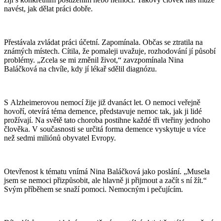
navést, jak dělat práci dobře.
Přestávala zvládat práci účetní. Zapomínala. Občas se ztratila na
známých místech. Cítila, že pomaleji uvažuje, rozhodování jí působí
problémy. „Zcela se mi změnil život,“ zavzpomínala Nina
Baláčková na chvíle, kdy jí lékař sdělil diagnózu.
S Alzheimerovou nemocí žije již dvanáct let. O nemoci veřejně
hovoří, otevírá téma demence, představuje nemoc tak, jak ji lidé
prožívají. Na světě tato choroba postihne každé tři vteřiny jednoho
člověka. V současnosti se určitá forma demence vyskytuje u více
než sedmi miliónů obyvatel Evropy.
Otevřenost k tématu vnímá Nina Baláčková jako poslání. „Musela
jsem se nemoci přizpůsobit, ale hlavně ji přijmout a začít s ní žít.“
Svým příběhem se snaží pomoci. Nemocným i pečujícím.