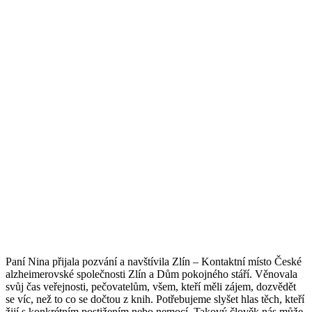
Paní Nina přijala pozvání a navštívila Zlín – Kontaktní místo České
alzheimerovské společnosti Zlín a Dům pokojného stáří. Věnovala
svůj čas veřejnosti, pečovatelům, všem, kteří měli zájem, dozvědět
se víc, než to co se dočtou z knih. Potřebujeme slyšet hlas těch, kteří
žijí s konkrétním postižením nebo nemocí. Takový člověk nás může