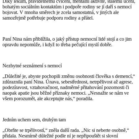
Díky lékům, pravidelnému cvičení, mentální aktivitě, stálému učení,
bohatým sociálním kontaktům i podpoře rodiny se jí daří s nemocí
bojovat. V mnoha směrech je zcela samostatná, v jiných ale
samozřejmě potřebuje podporu rodiny a přátel.
Paní Nina nám přiblížila, o jaký přístup nemocní lidé stojí a co jim
opravdu nepomůže, i když to třeba pečující myslí dobře.
Nezbytné seznámení s nemocí
„Důležité je, abyste pochopili změnu osobnosti člověka s demencí,“
zdůraznila paní Nina. Únava, sebestřednost, netrpělivost až agrese,
podezíravost, vztahovačnost, nadměrné přitahování pozornosti či
naopak apatie jsou běžné příznaky nemoci. „Nesnažte se nám ve
všem porozumět, ale akceptujte nás,“ poradila.
Jedním uchem sem, druhým tam
„Obrňte se trpělivostí,“ zněla další rada. „Nic si neberte osobně,“
přidala. Nesmírně důležité podle ní je nepřipouštět si slovní