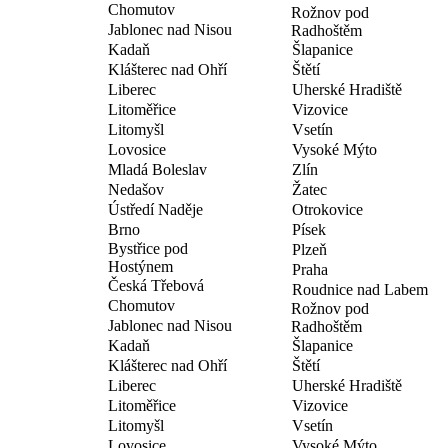
Chomutov
Rožnov pod
Jablonec nad Nisou
Radhoštěm
Kadaň
Šlapanice
Klášterec nad Ohří
Štětí
Liberec
Uherské Hradiště
Litoměřice
Vizovice
Litomyšl
Vsetín
Lovosice
Vysoké Mýto
Mladá Boleslav
Zlín
Nedašov
Žatec
Ústředí Naděje
Otrokovice
Brno
Písek
Bystřice pod
Plzeň
Hostýnem
Praha
Česká Třebová
Roudnice nad Labem
Chomutov
Rožnov pod
Jablonec nad Nisou
Radhoštěm
Kadaň
Šlapanice
Klášterec nad Ohří
Štětí
Liberec
Uherské Hradiště
Litoměřice
Vizovice
Litomyšl
Vsetín
Lovosice
Vysoké Mýto