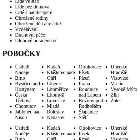
Lidé ve stáří
Lidé bez domova
Lidé s handicapem
Ohrožené rodiny
Ohrožené děti a mládež
Vzdělávání
Duchovní péče
Dluhové poradenství
POBOČKY
Ústředí
Kadaň
Otrokovice
Uherské
Naděje
Klášterec nad
Písek
Hradiště
Brno
Ohří
Plzeň
Vizovice
Bystřice pod
Liberec
Praha
Vsetín
Hostýnem
Litoměřice
Roudnice
Vysoké Mýto
Česká
Litomyšl
nad Labem
Zlín
Třebová
Lovosice
Rožnov pod
Žatec
Chomutov
Mladá
Radhoštěm
Jablonec nad
Boleslav
Šlapanice
Nisou
Nedašov
Štětí
Ústředí
Kadaň
Otrokovice
Uherské
Naděje
Klášterec nad
Písek
Hradiště
Brno
Ohří
Plzeň
Vizovice