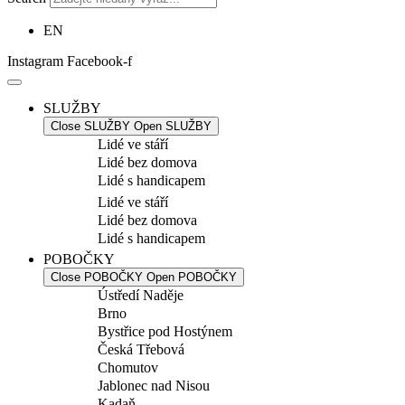
EN
Instagram
Facebook-f
SLUŽBY
Close SLUŽBY
Open SLUŽBY
Lidé ve stáří
Lidé bez domova
Lidé s handicapem
Lidé ve stáří
Lidé bez domova
Lidé s handicapem
POBOČKY
Close POBOČKY
Open POBOČKY
Ústředí Naděje
Brno
Bystřice pod Hostýnem
Česká Třebová
Chomutov
Jablonec nad Nisou
Kadaň