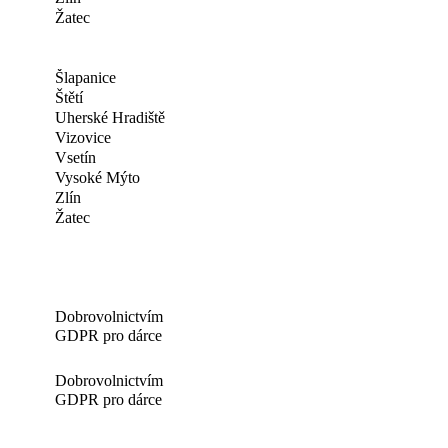
Žatec
Šlapanice
Štětí
Uherské Hradiště
Vizovice
Vsetín
Vysoké Mýto
Zlín
Žatec
Dobrovolnictvím
GDPR pro dárce
Dobrovolnictvím
GDPR pro dárce