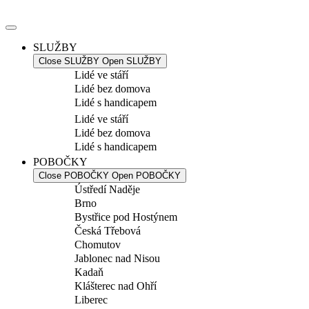
Přejít
k
obsahu
SLUŽBY
Close SLUŽBY
Open SLUŽBY
Lidé ve stáří
Lidé bez domova
Lidé s handicapem
Lidé ve stáří
Lidé bez domova
Lidé s handicapem
POBOČKY
Close POBOČKY
Open POBOČKY
Ústředí Naděje
Brno
Bystřice pod Hostýnem
Česká Třebová
Chomutov
Jablonec nad Nisou
Kadaň
Klášterec nad Ohří
Liberec