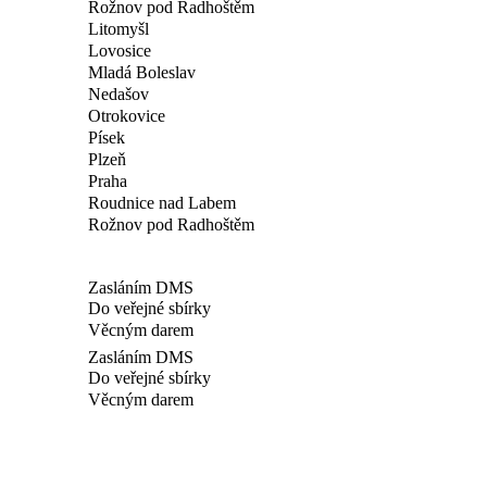
Rožnov pod Radhoštěm
Litomyšl
Lovosice
Mladá Boleslav
Nedašov
Otrokovice
Písek
Plzeň
Praha
Roudnice nad Labem
Rožnov pod Radhoštěm
Zasláním DMS
Do veřejné sbírky
Věcným darem
Zasláním DMS
Do veřejné sbírky
Věcným darem