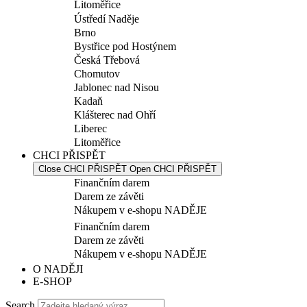
Litoměřice
Ústředí Naděje
Brno
Bystřice pod Hostýnem
Česká Třebová
Chomutov
Jablonec nad Nisou
Kadaň
Klášterec nad Ohří
Liberec
Litoměřice
CHCI PŘISPĚT
Close CHCI PŘISPĚT
Open CHCI PŘISPĚT
Finančním darem
Darem ze závěti
Nákupem v e-shopu NADĚJE
Finančním darem
Darem ze závěti
Nákupem v e-shopu NADĚJE
O NADĚJI
E-SHOP
Search