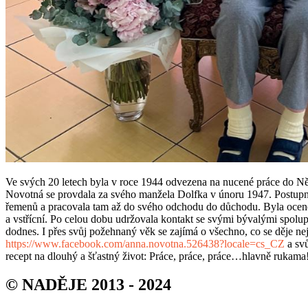
Ve svých 20 letech byla v roce 1944 odvezena na nucené práce do Ně
Novotná se provdala za svého manžela Dolfka v únoru 1947. Postupně 
řemenů a pracovala tam až do svého odchodu do důchodu. Byla oceněn
a vstřícní. Po celou dobu udržovala kontakt se svými bývalými spolu
dodnes. I přes svůj požehnaný věk se zajímá o všechno, co se děje neje
https://www.facebook.com/anna.novotna.526438?locale=cs_CZ
a svů
recept na dlouhý a šťastný život: Práce, práce, práce…hlavně rukama
© NADĚJE 2013 - 2024