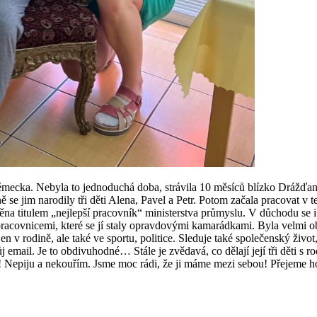
mecka. Nebyla to jednoduchá doba, strávila 10 měsíců blízko Drážďan
se jim narodily tři děti Alena, Pavel a Petr. Potom začala pracovat v
a titulem „nejlepší pracovník“ ministerstva průmyslu. V důchodu se i
pracovnicemi, které se jí staly opravdovými kamarádkami. Byla velmi 
n v rodině, ale také ve sportu, politice. Sleduje také společenský život
j email. Je to obdivuhodné… Stále je zvědavá, co dělají její tři děti s 
! Nepiju a nekouřím. Jsme moc rádi, že ji máme mezi sebou! Přejeme hoo