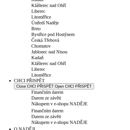
Klášterec nad Ohří
Liberec
Litoměřice
Ústředí Naděje
Brno
Bystřice pod Hostýnem
Česká Třebová
Chomutov
Jablonec nad Nisou
Kadaň
Klášterec nad Ohří
Liberec
Litoměřice
CHCI PŘISPĚT
Close CHCI PŘISPĚT
Open CHCI PŘISPĚT
Finančním darem
Darem ze závěti
Nákupem v e-shopu NADĚJE
Finančním darem
Darem ze závěti
Nákupem v e-shopu NADĚJE
O NADĚJI