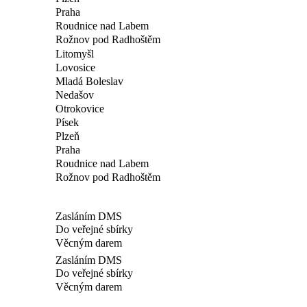
Praha
Roudnice nad Labem
Rožnov pod Radhoštěm
Litomyšl
Lovosice
Mladá Boleslav
Nedašov
Otrokovice
Písek
Plzeň
Praha
Roudnice nad Labem
Rožnov pod Radhoštěm
Zasláním DMS
Do veřejné sbírky
Věcným darem
Zasláním DMS
Do veřejné sbírky
Věcným darem