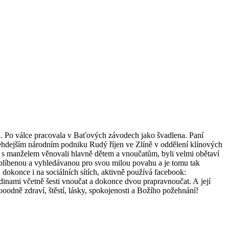
. Po válce pracovala v Baťových závodech jako švadlena. Paní
 tehdejším národním podniku Rudý říjen ve Zlíně v oddělení klínových
 s manželem věnovali hlavně dětem a vnoučatům, byli velmi obětaví
oblíbenou a vyhledávanou pro svou milou povahu a je tomu tak
, dokonce i na sociálních sítích, aktivně používá facebook:
rodinami včetně šesti vnoučat a dokonce dvou prapravnoučat. A její
odně zdraví, štěstí, lásky, spokojenosti a Božího požehnání!