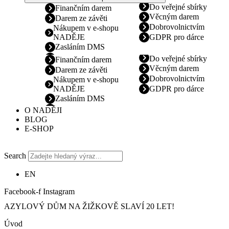
Do veřejné sbírky
Finančním darem
Věcným darem
Darem ze závěti
Dobrovolnictvím
Nákupem v e-shopu
NADĚJE
GDPR pro dárce
Zasláním DMS
Do veřejné sbírky
Finančním darem
Věcným darem
Darem ze závěti
Dobrovolnictvím
Nákupem v e-shopu
NADĚJE
GDPR pro dárce
Zasláním DMS
O NADĚJI
BLOG
E-SHOP
Search
EN
Facebook-f
Instagram
AZYLOVÝ DŮM NA ŽIŽKOVĚ SLAVÍ 20 LET!
Úvod