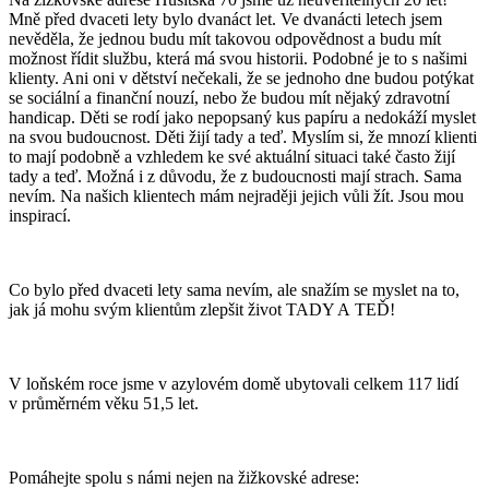
Mně před dvaceti lety bylo dvanáct let. Ve dvanácti letech jsem
nevěděla, že jednou budu mít takovou odpovědnost a budu mít
možnost řídit službu, která má svou historii. Podobné je to s našimi
klienty. Ani oni v dětství nečekali, že se jednoho dne budou potýkat
se sociální a finanční nouzí, nebo že budou mít nějaký zdravotní
handicap. Děti se rodí jako nepopsaný kus papíru a nedokáží myslet
na svou budoucnost. Děti žijí tady a teď. Myslím si, že mnozí klienti
to mají podobně a vzhledem ke své aktuální situaci také často žijí
tady a teď. Možná i z důvodu, že z budoucnosti mají strach. Sama
nevím. Na našich klientech mám nejraději jejich vůli žít. Jsou mou
inspirací.
Co bylo před dvaceti lety sama nevím, ale snažím se myslet na to,
jak já mohu svým klientům zlepšit život TADY A TEĎ!
V loňském roce jsme v azylovém domě ubytovali celkem 117 lidí
v průměrném věku 51,5 let.
Pomáhejte spolu s námi nejen na žižkovské adrese: