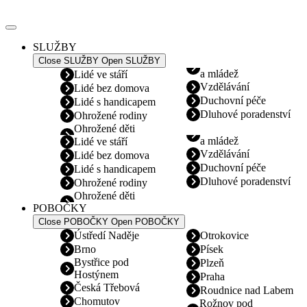
Přejít
k
obsahu
SLUŽBY
Close SLUŽBY
Open SLUŽBY
a mládež
Lidé ve stáří
Vzdělávání
Lidé bez domova
Duchovní péče
Lidé s handicapem
Dluhové poradenství
Ohrožené rodiny
Ohrožené děti
a mládež
Lidé ve stáří
Vzdělávání
Lidé bez domova
Duchovní péče
Lidé s handicapem
Dluhové poradenství
Ohrožené rodiny
Ohrožené děti
POBOČKY
Close POBOČKY
Open POBOČKY
Ústředí Naděje
Otrokovice
Brno
Písek
Bystřice pod
Plzeň
Hostýnem
Praha
Česká Třebová
Roudnice nad Labem
Chomutov
Rožnov pod