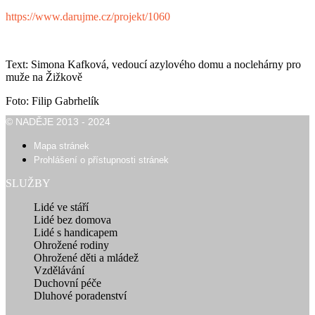
https://www.darujme.cz/projekt/1060
Text: Simona Kafková, vedoucí azylového domu a noclehárny pro
muže na Žižkově
Foto: Filip Gabrhelík
© NADĚJE 2013 - 2024
Mapa stránek
Prohlášení o přístupnosti stránek
SLUŽBY
Lidé ve stáří
Lidé bez domova
Lidé s handicapem
Ohrožené rodiny
Ohrožené děti a mládež
Vzdělávání
Duchovní péče
Dluhové poradenství