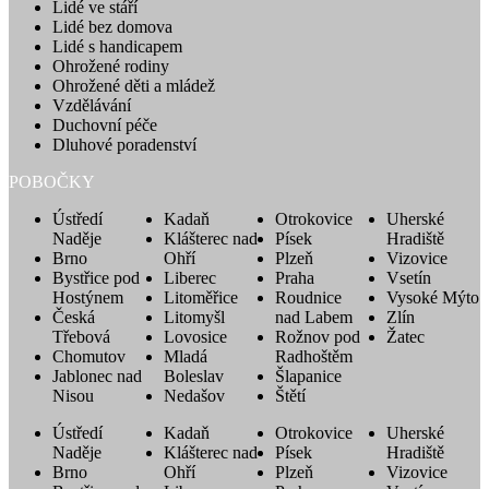
Lidé ve stáří
Lidé bez domova
Lidé s handicapem
Ohrožené rodiny
Ohrožené děti a mládež
Vzdělávání
Duchovní péče
Dluhové poradenství
POBOČKY
Ústředí
Kadaň
Otrokovice
Uherské
Naděje
Klášterec nad
Písek
Hradiště
Brno
Ohří
Plzeň
Vizovice
Bystřice pod
Liberec
Praha
Vsetín
Hostýnem
Litoměřice
Roudnice
Vysoké Mýto
Česká
Litomyšl
nad Labem
Zlín
Třebová
Lovosice
Rožnov pod
Žatec
Chomutov
Mladá
Radhoštěm
Jablonec nad
Boleslav
Šlapanice
Nisou
Nedašov
Štětí
Ústředí
Kadaň
Otrokovice
Uherské
Naděje
Klášterec nad
Písek
Hradiště
Brno
Ohří
Plzeň
Vizovice