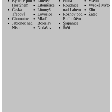
Bystřice pod
Liberec
Praha
Vsetín
Hostýnem
Litoměřice
Roudnice
Vysoké Mýto
Česká
Litomyšl
nad Labem
Zlín
Třebová
Lovosice
Rožnov pod
Žatec
Chomutov
Mladá
Radhoštěm
Jablonec nad
Boleslav
Šlapanice
Nisou
Nedašov
Štětí