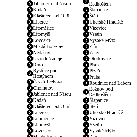
Jablonec nad Nisou
Radhoštěm
Kadaň
Šlapanice
Klášterec nad Ohří
Štětí
Liberec
Uherské Hradiště
Litoměřice
Vizovice
Litomyšl
Vsetín
Lovosice
Vysoké Mýto
Mladá Boleslav
Zlín
Nedašov
Žatec
Ústředí Naděje
Otrokovice
Brno
Písek
Bystřice pod
Plzeň
Hostýnem
Praha
Česká Třebová
Roudnice nad Labem
Chomutov
Rožnov pod
Jablonec nad Nisou
Radhoštěm
Kadaň
Šlapanice
Klášterec nad Ohří
Štětí
Liberec
Uherské Hradiště
Litoměřice
Vizovice
Litomyšl
Vsetín
Lovosice
Vysoké Mýto
Mladá Boleslav
Zlín