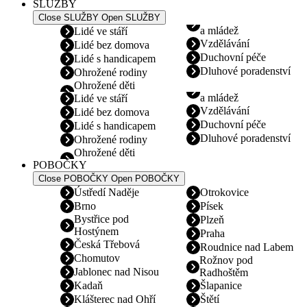
SLUŽBY
Close SLUŽBY
Open SLUŽBY
a mládež
Lidé ve stáří
Vzdělávání
Lidé bez domova
Duchovní péče
Lidé s handicapem
Dluhové poradenství
Ohrožené rodiny
Ohrožené děti
a mládež
Lidé ve stáří
Vzdělávání
Lidé bez domova
Duchovní péče
Lidé s handicapem
Dluhové poradenství
Ohrožené rodiny
Ohrožené děti
POBOČKY
Close POBOČKY
Open POBOČKY
Ústředí Naděje
Otrokovice
Brno
Písek
Bystřice pod
Plzeň
Hostýnem
Praha
Česká Třebová
Roudnice nad Labem
Chomutov
Rožnov pod
Jablonec nad Nisou
Radhoštěm
Kadaň
Šlapanice
Klášterec nad Ohří
Štětí