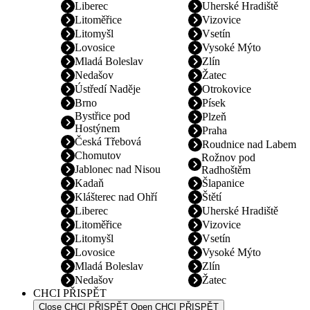
Liberec
Uherské Hradiště
Litoměřice
Vizovice
Litomyšl
Vsetín
Lovosice
Vysoké Mýto
Mladá Boleslav
Zlín
Nedašov
Žatec
Ústředí Naděje
Otrokovice
Brno
Písek
Bystřice pod
Plzeň
Hostýnem
Praha
Česká Třebová
Roudnice nad Labem
Chomutov
Rožnov pod
Jablonec nad Nisou
Radhoštěm
Kadaň
Šlapanice
Klášterec nad Ohří
Štětí
Liberec
Uherské Hradiště
Litoměřice
Vizovice
Litomyšl
Vsetín
Lovosice
Vysoké Mýto
Mladá Boleslav
Zlín
Nedašov
Žatec
CHCI PŘISPĚT
Close CHCI PŘISPĚT
Open CHCI PŘISPĚT