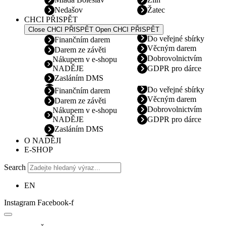
Nedašov
Žatec
CHCI PŘISPĚT
Close CHCI PŘISPĚT
Open CHCI PŘISPĚT
Do veřejné sbírky
Finančním darem
Věcným darem
Darem ze závěti
Dobrovolnictvím
Nákupem v e-shopu
NADĚJE
GDPR pro dárce
Zasláním DMS
Do veřejné sbírky
Finančním darem
Věcným darem
Darem ze závěti
Dobrovolnictvím
Nákupem v e-shopu
NADĚJE
GDPR pro dárce
Zasláním DMS
O NADĚJI
E-SHOP
Search
EN
Instagram
Facebook-f