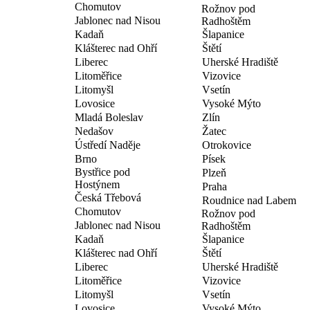
Chomutov
Rožnov pod
Jablonec nad Nisou
Radhoštěm
Kadaň
Šlapanice
Klášterec nad Ohří
Štětí
Liberec
Uherské Hradiště
Litoměřice
Vizovice
Litomyšl
Vsetín
Lovosice
Vysoké Mýto
Mladá Boleslav
Zlín
Nedašov
Žatec
Ústředí Naděje
Otrokovice
Brno
Písek
Bystřice pod
Plzeň
Hostýnem
Praha
Česká Třebová
Roudnice nad Labem
Chomutov
Rožnov pod
Jablonec nad Nisou
Radhoštěm
Kadaň
Šlapanice
Klášterec nad Ohří
Štětí
Liberec
Uherské Hradiště
Litoměřice
Vizovice
Litomyšl
Vsetín
Lovosice
Vysoké Mýto