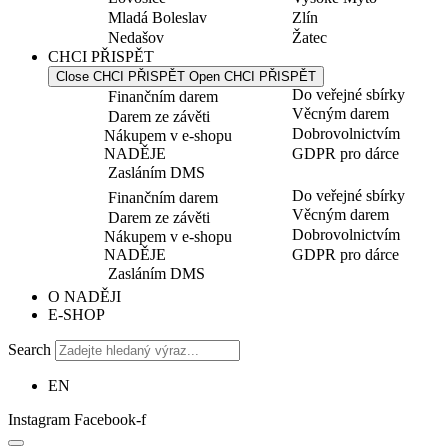
Mladá Boleslav
Zlín
Nedašov
Žatec
CHCI PŘISPĚT
Close CHCI PŘISPĚT
Open CHCI PŘISPĚT
Do veřejné sbírky
Finančním darem
Věcným darem
Darem ze závěti
Dobrovolnictvím
Nákupem v e-shopu
NADĚJE
GDPR pro dárce
Zasláním DMS
Do veřejné sbírky
Finančním darem
Věcným darem
Darem ze závěti
Dobrovolnictvím
Nákupem v e-shopu
NADĚJE
GDPR pro dárce
Zasláním DMS
O NADĚJI
E-SHOP
Search
EN
Instagram
Facebook-f