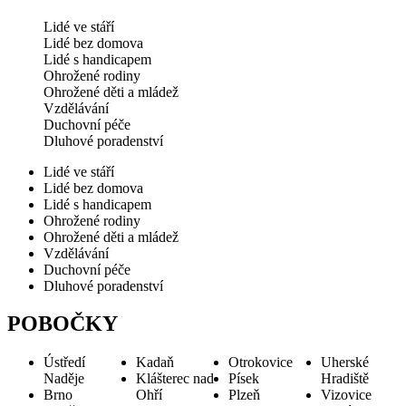
Lidé ve stáří
Lidé bez domova
Lidé s handicapem
Ohrožené rodiny
Ohrožené děti a mládež
Vzdělávání
Duchovní péče
Dluhové poradenství
Lidé ve stáří
Lidé bez domova
Lidé s handicapem
Ohrožené rodiny
Ohrožené děti a mládež
Vzdělávání
Duchovní péče
Dluhové poradenství
POBOČKY
Ústředí
Kadaň
Otrokovice
Uherské
Naděje
Klášterec nad
Písek
Hradiště
Brno
Ohří
Plzeň
Vizovice