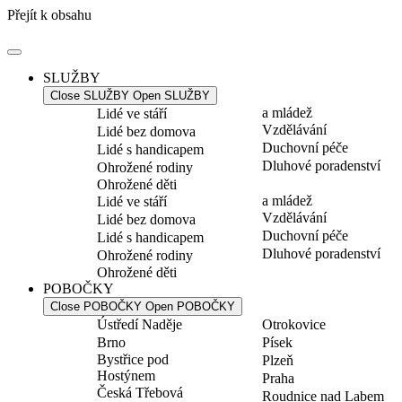
Přejít k obsahu
SLUŽBY
Close SLUŽBY
Open SLUŽBY
a mládež
Lidé ve stáří
Vzdělávání
Lidé bez domova
Duchovní péče
Lidé s handicapem
Dluhové poradenství
Ohrožené rodiny
Ohrožené děti
a mládež
Lidé ve stáří
Vzdělávání
Lidé bez domova
Duchovní péče
Lidé s handicapem
Dluhové poradenství
Ohrožené rodiny
Ohrožené děti
POBOČKY
Close POBOČKY
Open POBOČKY
Ústředí Naděje
Otrokovice
Brno
Písek
Bystřice pod
Plzeň
Hostýnem
Praha
Česká Třebová
Roudnice nad Labem