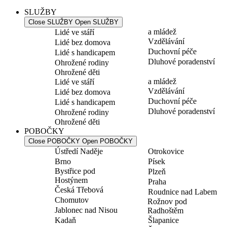
SLUŽBY
Close SLUŽBY
Open SLUŽBY
a mládež
Lidé ve stáří
Vzdělávání
Lidé bez domova
Duchovní péče
Lidé s handicapem
Dluhové poradenství
Ohrožené rodiny
Ohrožené děti
a mládež
Lidé ve stáří
Vzdělávání
Lidé bez domova
Duchovní péče
Lidé s handicapem
Dluhové poradenství
Ohrožené rodiny
Ohrožené děti
POBOČKY
Close POBOČKY
Open POBOČKY
Ústředí Naděje
Otrokovice
Brno
Písek
Bystřice pod
Plzeň
Hostýnem
Praha
Česká Třebová
Roudnice nad Labem
Chomutov
Rožnov pod
Jablonec nad Nisou
Radhoštěm
Kadaň
Šlapanice