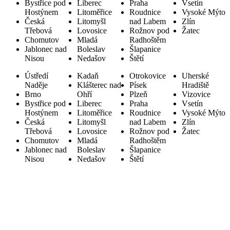
Bystřice pod
Liberec
Praha
Vsetín
Hostýnem
Litoměřice
Roudnice
Vysoké Mýto
Česká
Litomyšl
nad Labem
Zlín
Třebová
Lovosice
Rožnov pod
Žatec
Chomutov
Mladá
Radhoštěm
Jablonec nad
Boleslav
Šlapanice
Nisou
Nedašov
Štětí
Ústředí
Kadaň
Otrokovice
Uherské
Naděje
Klášterec nad
Písek
Hradiště
Brno
Ohří
Plzeň
Vizovice
Bystřice pod
Liberec
Praha
Vsetín
Hostýnem
Litoměřice
Roudnice
Vysoké Mýto
Česká
Litomyšl
nad Labem
Zlín
Třebová
Lovosice
Rožnov pod
Žatec
Chomutov
Mladá
Radhoštěm
Jablonec nad
Boleslav
Šlapanice
Nisou
Nedašov
Štětí