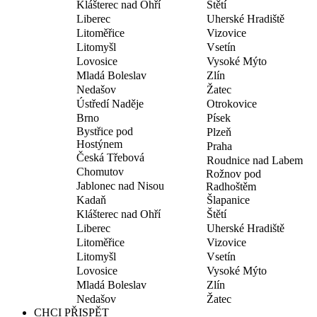
Klášterec nad Ohří
Štětí
Liberec
Uherské Hradiště
Litoměřice
Vizovice
Litomyšl
Vsetín
Lovosice
Vysoké Mýto
Mladá Boleslav
Zlín
Nedašov
Žatec
Ústředí Naděje
Otrokovice
Brno
Písek
Bystřice pod
Plzeň
Hostýnem
Praha
Česká Třebová
Roudnice nad Labem
Chomutov
Rožnov pod
Jablonec nad Nisou
Radhoštěm
Kadaň
Šlapanice
Klášterec nad Ohří
Štětí
Liberec
Uherské Hradiště
Litoměřice
Vizovice
Litomyšl
Vsetín
Lovosice
Vysoké Mýto
Mladá Boleslav
Zlín
Nedašov
Žatec
CHCI PŘISPĚT