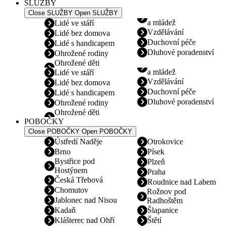
SLUŽBY
Close SLUŽBY
Open SLUŽBY
a mládež
Lidé ve stáří
Vzdělávání
Lidé bez domova
Duchovní péče
Lidé s handicapem
Dluhové poradenství
Ohrožené rodiny
Ohrožené děti
a mládež
Lidé ve stáří
Vzdělávání
Lidé bez domova
Duchovní péče
Lidé s handicapem
Dluhové poradenství
Ohrožené rodiny
Ohrožené děti
POBOČKY
Close POBOČKY
Open POBOČKY
Ústředí Naděje
Otrokovice
Brno
Písek
Bystřice pod
Plzeň
Hostýnem
Praha
Česká Třebová
Roudnice nad Labem
Chomutov
Rožnov pod
Jablonec nad Nisou
Radhoštěm
Kadaň
Šlapanice
Klášterec nad Ohří
Štětí