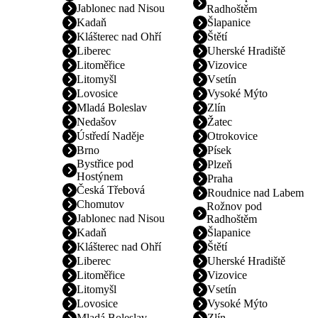
Jablonec nad Nisou
Radhoštěm
Kadaň
Šlapanice
Klášterec nad Ohří
Štětí
Liberec
Uherské Hradiště
Litoměřice
Vizovice
Litomyšl
Vsetín
Lovosice
Vysoké Mýto
Mladá Boleslav
Zlín
Nedašov
Žatec
Ústředí Naděje
Otrokovice
Brno
Písek
Bystřice pod
Plzeň
Hostýnem
Praha
Česká Třebová
Roudnice nad Labem
Chomutov
Rožnov pod
Jablonec nad Nisou
Radhoštěm
Kadaň
Šlapanice
Klášterec nad Ohří
Štětí
Liberec
Uherské Hradiště
Litoměřice
Vizovice
Litomyšl
Vsetín
Lovosice
Vysoké Mýto
Mladá Boleslav
Zlín