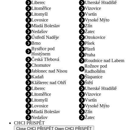
Liberec
Uherské Hradiště
Litoměřice
Vizovice
Litomyšl
Vsetín
Lovosice
Vysoké Mýto
Mladá Boleslav
Zlín
Nedašov
Žatec
Ústředí Naděje
Otrokovice
Brno
Písek
Bystřice pod
Plzeň
Hostýnem
Praha
Česká Třebová
Roudnice nad Labem
Chomutov
Rožnov pod
Jablonec nad Nisou
Radhoštěm
Kadaň
Šlapanice
Klášterec nad Ohří
Štětí
Liberec
Uherské Hradiště
Litoměřice
Vizovice
Litomyšl
Vsetín
Lovosice
Vysoké Mýto
Mladá Boleslav
Zlín
Nedašov
Žatec
CHCI PŘISPĚT
Close CHCI PŘISPĚT
Open CHCI PŘISPĚT