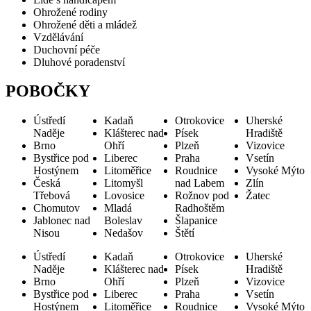
Ohrožené rodiny
Ohrožené děti a mládež
Vzdělávání
Duchovní péče
Dluhové poradenství
POBOČKY
Ústředí
Kadaň
Otrokovice
Uherské
Naděje
Klášterec nad
Písek
Hradiště
Brno
Ohří
Plzeň
Vizovice
Bystřice pod
Liberec
Praha
Vsetín
Hostýnem
Litoměřice
Roudnice
Vysoké Mýto
Česká
Litomyšl
nad Labem
Zlín
Třebová
Lovosice
Rožnov pod
Žatec
Chomutov
Mladá
Radhoštěm
Jablonec nad
Boleslav
Šlapanice
Nisou
Nedašov
Štětí
Ústředí
Kadaň
Otrokovice
Uherské
Naděje
Klášterec nad
Písek
Hradiště
Brno
Ohří
Plzeň
Vizovice
Bystřice pod
Liberec
Praha
Vsetín
Hostýnem
Litoměřice
Roudnice
Vysoké Mýto