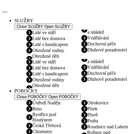
Přejít
k
obsahu
SLUŽBY
Close SLUŽBY
Open SLUŽBY
a mládež
Lidé ve stáří
Vzdělávání
Lidé bez domova
Duchovní péče
Lidé s handicapem
Dluhové poradenství
Ohrožené rodiny
Ohrožené děti
a mládež
Lidé ve stáří
Vzdělávání
Lidé bez domova
Duchovní péče
Lidé s handicapem
Dluhové poradenství
Ohrožené rodiny
Ohrožené děti
POBOČKY
Close POBOČKY
Open POBOČKY
Ústředí Naděje
Otrokovice
Brno
Písek
Bystřice pod
Plzeň
Hostýnem
Praha
Česká Třebová
Roudnice nad Labem
Chomutov
Rožnov pod