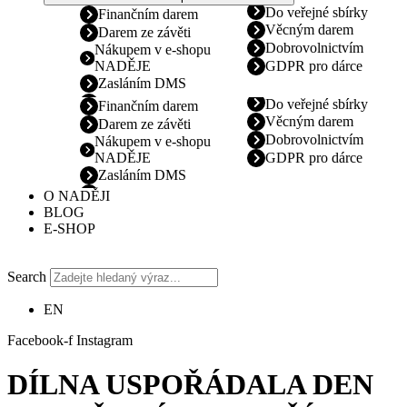
Do veřejné sbírky
Finančním darem
Věcným darem
Darem ze závěti
Dobrovolnictvím
Nákupem v e-shopu
NADĚJE
GDPR pro dárce
Zasláním DMS
Do veřejné sbírky
Finančním darem
Věcným darem
Darem ze závěti
Dobrovolnictvím
Nákupem v e-shopu
NADĚJE
GDPR pro dárce
Zasláním DMS
O NADĚJI
BLOG
E-SHOP
Search
EN
Facebook-f
Instagram
DÍLNA USPOŘÁDALA DEN