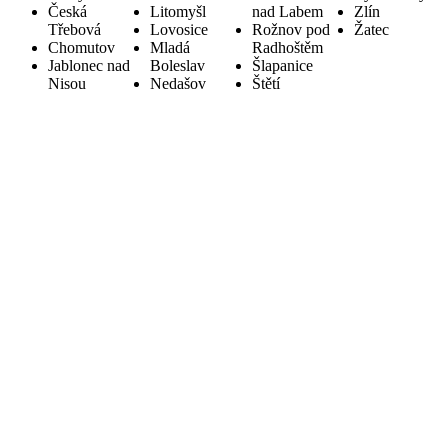
Česká
Litomyšl
nad Labem
Zlín
Třebová
Lovosice
Rožnov pod
Žatec
Chomutov
Mladá
Radhoštěm
Jablonec nad
Boleslav
Šlapanice
Nisou
Nedašov
Štětí