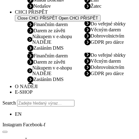
Nedašov
Žatec
CHCI PŘISPĚT
Close CHCI PŘISPĚT
Open CHCI PŘISPĚT
Do veřejné sbírky
Finančním darem
Věcným darem
Darem ze závěti
Dobrovolnictvím
Nákupem v e-shopu
NADĚJE
GDPR pro dárce
Zasláním DMS
Do veřejné sbírky
Finančním darem
Věcným darem
Darem ze závěti
Dobrovolnictvím
Nákupem v e-shopu
NADĚJE
GDPR pro dárce
Zasláním DMS
O NADĚJI
E-SHOP
Search
EN
Instagram
Facebook-f