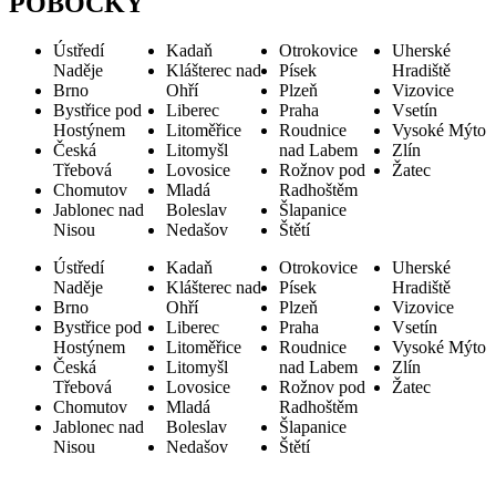
POBOČKY
Ústředí
Kadaň
Otrokovice
Uherské
Naděje
Klášterec nad
Písek
Hradiště
Brno
Ohří
Plzeň
Vizovice
Bystřice pod
Liberec
Praha
Vsetín
Hostýnem
Litoměřice
Roudnice
Vysoké Mýto
Česká
Litomyšl
nad Labem
Zlín
Třebová
Lovosice
Rožnov pod
Žatec
Chomutov
Mladá
Radhoštěm
Jablonec nad
Boleslav
Šlapanice
Nisou
Nedašov
Štětí
Ústředí
Kadaň
Otrokovice
Uherské
Naděje
Klášterec nad
Písek
Hradiště
Brno
Ohří
Plzeň
Vizovice
Bystřice pod
Liberec
Praha
Vsetín
Hostýnem
Litoměřice
Roudnice
Vysoké Mýto
Česká
Litomyšl
nad Labem
Zlín
Třebová
Lovosice
Rožnov pod
Žatec
Chomutov
Mladá
Radhoštěm
Jablonec nad
Boleslav
Šlapanice
Nisou
Nedašov
Štětí