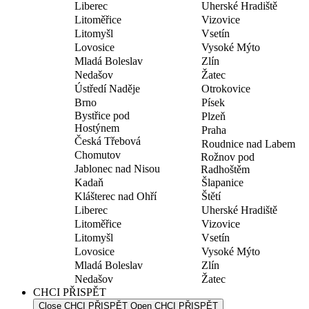
Liberec
Uherské Hradiště
Litoměřice
Vizovice
Litomyšl
Vsetín
Lovosice
Vysoké Mýto
Mladá Boleslav
Zlín
Nedašov
Žatec
Ústředí Naděje
Otrokovice
Brno
Písek
Bystřice pod
Plzeň
Hostýnem
Praha
Česká Třebová
Roudnice nad Labem
Chomutov
Rožnov pod
Jablonec nad Nisou
Radhoštěm
Kadaň
Šlapanice
Klášterec nad Ohří
Štětí
Liberec
Uherské Hradiště
Litoměřice
Vizovice
Litomyšl
Vsetín
Lovosice
Vysoké Mýto
Mladá Boleslav
Zlín
Nedašov
Žatec
CHCI PŘISPĚT
Close CHCI PŘISPĚT
Open CHCI PŘISPĚT