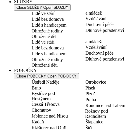
SLUŽBY
Close SLUŽBY
Open SLUŽBY
a mládež
Lidé ve stáří
Vzdělávání
Lidé bez domova
Duchovní péče
Lidé s handicapem
Dluhové poradenství
Ohrožené rodiny
Ohrožené děti
a mládež
Lidé ve stáří
Vzdělávání
Lidé bez domova
Duchovní péče
Lidé s handicapem
Dluhové poradenství
Ohrožené rodiny
Ohrožené děti
POBOČKY
Close POBOČKY
Open POBOČKY
Ústředí Naděje
Otrokovice
Brno
Písek
Bystřice pod
Plzeň
Hostýnem
Praha
Česká Třebová
Roudnice nad Labem
Chomutov
Rožnov pod
Jablonec nad Nisou
Radhoštěm
Kadaň
Šlapanice
Klášterec nad Ohří
Štětí