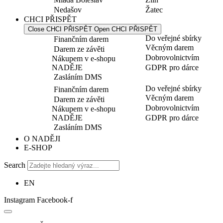
Nedašov
Žatec
CHCI PŘISPĚT
Close CHCI PŘISPĚT
Open CHCI PŘISPĚT
Do veřejné sbírky
Finančním darem
Věcným darem
Darem ze závěti
Dobrovolnictvím
Nákupem v e-shopu
NADĚJE
GDPR pro dárce
Zasláním DMS
Do veřejné sbírky
Finančním darem
Věcným darem
Darem ze závěti
Dobrovolnictvím
Nákupem v e-shopu
NADĚJE
GDPR pro dárce
Zasláním DMS
O NADĚJI
E-SHOP
Search
EN
Instagram
Facebook-f