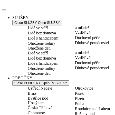
Přejít
k
obsahu
SLUŽBY
Close SLUŽBY
Open SLUŽBY
a mládež
Lidé ve stáří
Vzdělávání
Lidé bez domova
Duchovní péče
Lidé s handicapem
Dluhové poradenství
Ohrožené rodiny
Ohrožené děti
a mládež
Lidé ve stáří
Vzdělávání
Lidé bez domova
Duchovní péče
Lidé s handicapem
Dluhové poradenství
Ohrožené rodiny
Ohrožené děti
POBOČKY
Close POBOČKY
Open POBOČKY
Ústředí Naděje
Otrokovice
Brno
Písek
Bystřice pod
Plzeň
Hostýnem
Praha
Česká Třebová
Roudnice nad Labem
Chomutov
Rožnov pod