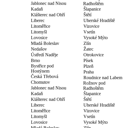
Jablonec nad Nisou
Radhoštěm
Kadaň
Šlapanice
Klášterec nad Ohří
Štětí
Liberec
Uherské Hradiště
Litoměřice
Vizovice
Litomyšl
Vsetín
Lovosice
Vysoké Mýto
Mladá Boleslav
Zlín
Nedašov
Žatec
Ústředí Naděje
Otrokovice
Brno
Písek
Bystřice pod
Plzeň
Hostýnem
Praha
Česká Třebová
Roudnice nad Labem
Chomutov
Rožnov pod
Jablonec nad Nisou
Radhoštěm
Kadaň
Šlapanice
Klášterec nad Ohří
Štětí
Liberec
Uherské Hradiště
Litoměřice
Vizovice
Litomyšl
Vsetín
Lovosice
Vysoké Mýto
Mladá Boleslav
Zlín