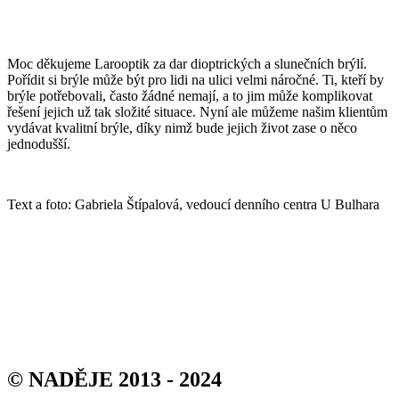
Moc děkujeme Larooptik za dar dioptrických a slunečních brýlí.
Pořídit si brýle může být pro lidi na ulici velmi náročné. Ti, kteří by
brýle potřebovali, často žádné nemají, a to jim může komplikovat
řešení jejich už tak složité situace. Nyní ale můžeme našim klientům
vydávat kvalitní brýle, díky nimž bude jejich život zase o něco
jednodušší.
Text a foto: Gabriela Štípalová, vedoucí denního centra U Bulhara
© NADĚJE 2013 - 2024