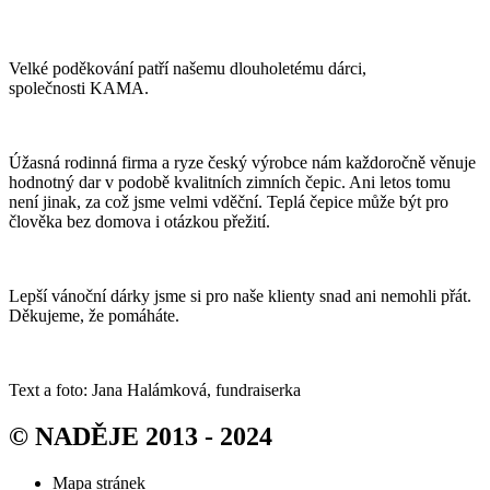
Velké poděkování patří našemu dlouholetému dárci,
společnosti KAMA.
Úžasná rodinná firma a ryze český výrobce nám každoročně věnuje
hodnotný dar v podobě kvalitních zimních čepic. Ani letos tomu
není jinak, za což jsme velmi vděční. Teplá čepice může být pro
člověka bez domova i otázkou přežití.
Lepší vánoční dárky jsme si pro naše klienty snad ani nemohli přát.
Děkujeme, že pomáháte.
Text a foto: Jana Halámková, fundraiserka
© NADĚJE 2013 - 2024
Mapa stránek