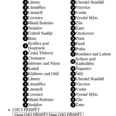
Liberec
Uherské Hradiště
Litoměřice
Vizovice
Litomyšl
Vsetín
Lovosice
Vysoké Mýto
Mladá Boleslav
Zlín
Nedašov
Žatec
Ústředí Naděje
Otrokovice
Brno
Písek
Bystřice pod
Plzeň
Hostýnem
Praha
Česká Třebová
Roudnice nad Labem
Chomutov
Rožnov pod
Jablonec nad Nisou
Radhoštěm
Kadaň
Šlapanice
Klášterec nad Ohří
Štětí
Liberec
Uherské Hradiště
Litoměřice
Vizovice
Litomyšl
Vsetín
Lovosice
Vysoké Mýto
Mladá Boleslav
Zlín
Nedašov
Žatec
CHCI PŘISPĚT
Close CHCI PŘISPĚT
Open CHCI PŘISPĚT