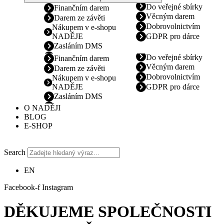
Do veřejné sbírky
Finančním darem
Věcným darem
Darem ze závěti
Dobrovolnictvím
Nákupem v e-shopu
NADĚJE
GDPR pro dárce
Zasláním DMS
Do veřejné sbírky
Finančním darem
Věcným darem
Darem ze závěti
Dobrovolnictvím
Nákupem v e-shopu
NADĚJE
GDPR pro dárce
Zasláním DMS
O NADĚJI
BLOG
E-SHOP
Search
EN
Facebook-f
Instagram
DĚKUJEME SPOLEČNOSTI