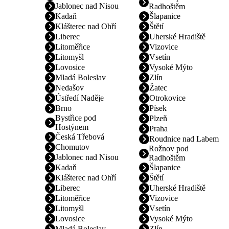
Jablonec nad Nisou
Radhoštěm
Kadaň
Šlapanice
Klášterec nad Ohří
Štětí
Liberec
Uherské Hradiště
Litoměřice
Vizovice
Litomyšl
Vsetín
Lovosice
Vysoké Mýto
Mladá Boleslav
Zlín
Nedašov
Žatec
Ústředí Naděje
Otrokovice
Brno
Písek
Bystřice pod
Plzeň
Hostýnem
Praha
Česká Třebová
Roudnice nad Labem
Chomutov
Rožnov pod
Jablonec nad Nisou
Radhoštěm
Kadaň
Šlapanice
Klášterec nad Ohří
Štětí
Liberec
Uherské Hradiště
Litoměřice
Vizovice
Litomyšl
Vsetín
Lovosice
Vysoké Mýto
Mladá Boleslav
Zlín