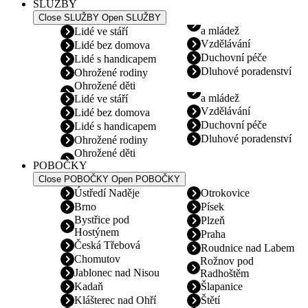
SLUŽBY
Close SLUŽBY
Open SLUŽBY
a mládež
Lidé ve stáří
Vzdělávání
Lidé bez domova
Duchovní péče
Lidé s handicapem
Dluhové poradenství
Ohrožené rodiny
Ohrožené děti
a mládež
Lidé ve stáří
Vzdělávání
Lidé bez domova
Duchovní péče
Lidé s handicapem
Dluhové poradenství
Ohrožené rodiny
Ohrožené děti
POBOČKY
Close POBOČKY
Open POBOČKY
Ústředí Naděje
Otrokovice
Brno
Písek
Bystřice pod
Plzeň
Hostýnem
Praha
Česká Třebová
Roudnice nad Labem
Chomutov
Rožnov pod
Jablonec nad Nisou
Radhoštěm
Kadaň
Šlapanice
Klášterec nad Ohří
Štětí