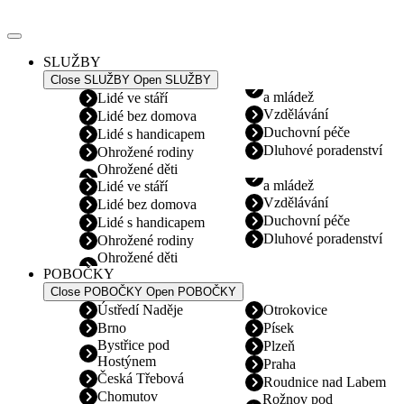
Přejít
k
obsahu
SLUŽBY
Close SLUŽBY
Open SLUŽBY
a mládež
Lidé ve stáří
Vzdělávání
Lidé bez domova
Duchovní péče
Lidé s handicapem
Dluhové poradenství
Ohrožené rodiny
Ohrožené děti
a mládež
Lidé ve stáří
Vzdělávání
Lidé bez domova
Duchovní péče
Lidé s handicapem
Dluhové poradenství
Ohrožené rodiny
Ohrožené děti
POBOČKY
Close POBOČKY
Open POBOČKY
Ústředí Naděje
Otrokovice
Brno
Písek
Bystřice pod
Plzeň
Hostýnem
Praha
Česká Třebová
Roudnice nad Labem
Chomutov
Rožnov pod