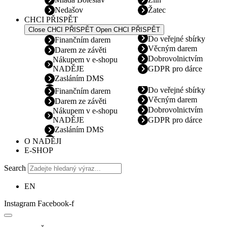
Nedašov
Žatec
CHCI PŘISPĚT
Close CHCI PŘISPĚT
Open CHCI PŘISPĚT
Do veřejné sbírky
Finančním darem
Věcným darem
Darem ze závěti
Dobrovolnictvím
Nákupem v e-shopu
NADĚJE
GDPR pro dárce
Zasláním DMS
Do veřejné sbírky
Finančním darem
Věcným darem
Darem ze závěti
Dobrovolnictvím
Nákupem v e-shopu
NADĚJE
GDPR pro dárce
Zasláním DMS
O NADĚJI
E-SHOP
Search
EN
Instagram
Facebook-f