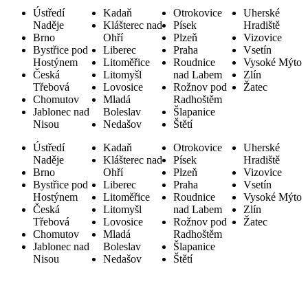
Ústředí
Kadaň
Otrokovice
Uherské
Naděje
Klášterec nad
Písek
Hradiště
Brno
Ohří
Plzeň
Vizovice
Bystřice pod
Liberec
Praha
Vsetín
Hostýnem
Litoměřice
Roudnice
Vysoké Mýto
Česká
Litomyšl
nad Labem
Zlín
Třebová
Lovosice
Rožnov pod
Žatec
Chomutov
Mladá
Radhoštěm
Jablonec nad
Boleslav
Šlapanice
Nisou
Nedašov
Štětí
Ústředí
Kadaň
Otrokovice
Uherské
Naděje
Klášterec nad
Písek
Hradiště
Brno
Ohří
Plzeň
Vizovice
Bystřice pod
Liberec
Praha
Vsetín
Hostýnem
Litoměřice
Roudnice
Vysoké Mýto
Česká
Litomyšl
nad Labem
Zlín
Třebová
Lovosice
Rožnov pod
Žatec
Chomutov
Mladá
Radhoštěm
Jablonec nad
Boleslav
Šlapanice
Nisou
Nedašov
Štětí