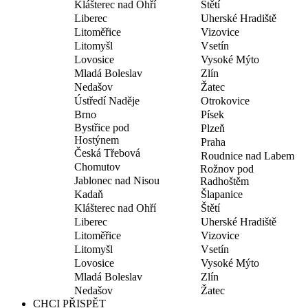
Klášterec nad Ohří
Štětí
Liberec
Uherské Hradiště
Litoměřice
Vizovice
Litomyšl
Vsetín
Lovosice
Vysoké Mýto
Mladá Boleslav
Zlín
Nedašov
Žatec
Ústředí Naděje
Otrokovice
Brno
Písek
Bystřice pod
Plzeň
Hostýnem
Praha
Česká Třebová
Roudnice nad Labem
Chomutov
Rožnov pod
Jablonec nad Nisou
Radhoštěm
Kadaň
Šlapanice
Klášterec nad Ohří
Štětí
Liberec
Uherské Hradiště
Litoměřice
Vizovice
Litomyšl
Vsetín
Lovosice
Vysoké Mýto
Mladá Boleslav
Zlín
Nedašov
Žatec
CHCI PŘISPĚT