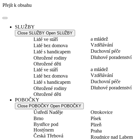
Přejít k obsahu
SLUŽBY
Close SLUŽBY
Open SLUŽBY
a mládež
Lidé ve stáří
Vzdělávání
Lidé bez domova
Duchovní péče
Lidé s handicapem
Dluhové poradenství
Ohrožené rodiny
Ohrožené děti
a mládež
Lidé ve stáří
Vzdělávání
Lidé bez domova
Duchovní péče
Lidé s handicapem
Dluhové poradenství
Ohrožené rodiny
Ohrožené děti
POBOČKY
Close POBOČKY
Open POBOČKY
Ústředí Naděje
Otrokovice
Brno
Písek
Bystřice pod
Plzeň
Hostýnem
Praha
Česká Třebová
Roudnice nad Labem