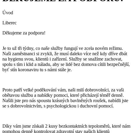
Úvod
Liberec
Děkujeme za podporu!
Je to už tři týdny, co naše služby fungují ve zcela novém režimu.
Naši zaměstnanci si zvykli, že musí daleko více než kdy dříve dbát
na hygienu svou, klientů i zařízení. Služby se snažíme zachovat,
spolu s tím i klid a náladu, aby se lidé bez domova cítili bezpečnější,
byť stín koronaviru tu s námi stále je.
Proto patří velké poděkování vám, naši milí dobrovolníci, za vaši
obětavou službu a nabídky pomoci, které přicházejí téměř denně.
Našili jste pro nás spoustu krásných bavlněných roušek, nabídli jste
se s dobrovolnictvím, s psychologickou i duchovní pomocí.
Díky vám jsme získali 2 kusy bezkontaktních tepoloměrů, které nám
pomohou denně kontrolovat zdravotní stav našich klientů