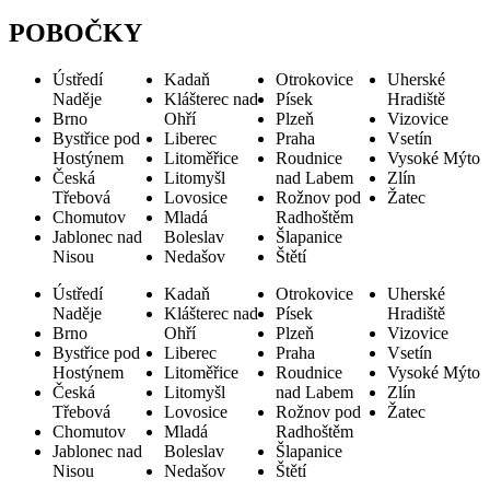
POBOČKY
Ústředí
Kadaň
Otrokovice
Uherské
Naděje
Klášterec nad
Písek
Hradiště
Brno
Ohří
Plzeň
Vizovice
Bystřice pod
Liberec
Praha
Vsetín
Hostýnem
Litoměřice
Roudnice
Vysoké Mýto
Česká
Litomyšl
nad Labem
Zlín
Třebová
Lovosice
Rožnov pod
Žatec
Chomutov
Mladá
Radhoštěm
Jablonec nad
Boleslav
Šlapanice
Nisou
Nedašov
Štětí
Ústředí
Kadaň
Otrokovice
Uherské
Naděje
Klášterec nad
Písek
Hradiště
Brno
Ohří
Plzeň
Vizovice
Bystřice pod
Liberec
Praha
Vsetín
Hostýnem
Litoměřice
Roudnice
Vysoké Mýto
Česká
Litomyšl
nad Labem
Zlín
Třebová
Lovosice
Rožnov pod
Žatec
Chomutov
Mladá
Radhoštěm
Jablonec nad
Boleslav
Šlapanice
Nisou
Nedašov
Štětí