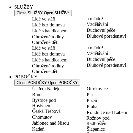
SLUŽBY
Close SLUŽBY
Open SLUŽBY
a mládež
Lidé ve stáří
Vzdělávání
Lidé bez domova
Duchovní péče
Lidé s handicapem
Dluhové poradenství
Ohrožené rodiny
Ohrožené děti
a mládež
Lidé ve stáří
Vzdělávání
Lidé bez domova
Duchovní péče
Lidé s handicapem
Dluhové poradenství
Ohrožené rodiny
Ohrožené děti
POBOČKY
Close POBOČKY
Open POBOČKY
Ústředí Naděje
Otrokovice
Brno
Písek
Bystřice pod
Plzeň
Hostýnem
Praha
Česká Třebová
Roudnice nad Labem
Chomutov
Rožnov pod
Jablonec nad Nisou
Radhoštěm
Kadaň
Šlapanice