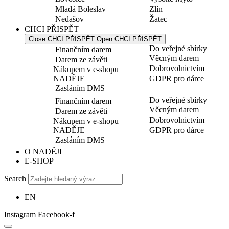
Mladá Boleslav
Zlín
Nedašov
Žatec
CHCI PŘISPĚT
Close CHCI PŘISPĚT
Open CHCI PŘISPĚT
Do veřejné sbírky
Finančním darem
Věcným darem
Darem ze závěti
Dobrovolnictvím
Nákupem v e-shopu
NADĚJE
GDPR pro dárce
Zasláním DMS
Do veřejné sbírky
Finančním darem
Věcným darem
Darem ze závěti
Dobrovolnictvím
Nákupem v e-shopu
NADĚJE
GDPR pro dárce
Zasláním DMS
O NADĚJI
E-SHOP
Search
EN
Instagram
Facebook-f