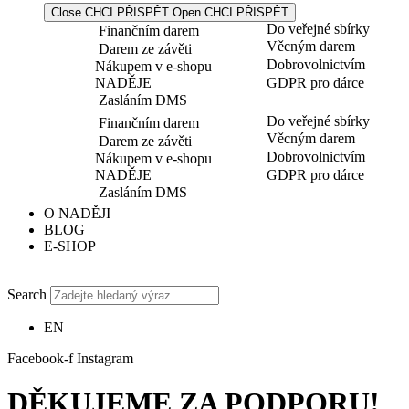
Close CHCI PŘISPĚT
Open CHCI PŘISPĚT
Do veřejné sbírky
Finančním darem
Věcným darem
Darem ze závěti
Dobrovolnictvím
Nákupem v e-shopu
NADĚJE
GDPR pro dárce
Zasláním DMS
Do veřejné sbírky
Finančním darem
Věcným darem
Darem ze závěti
Dobrovolnictvím
Nákupem v e-shopu
NADĚJE
GDPR pro dárce
Zasláním DMS
O NADĚJI
BLOG
E-SHOP
Search
EN
Facebook-f
Instagram
DĚKUJEME ZA PODPORU!