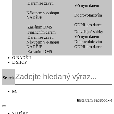
Darem ze závěti
Věcným darem
Nákupem v e-shopu
Dobrovolnictvím
NADĚJE
GDPR pro dárce
Zasláním DMS
Do veřejné sbírky
Finančním darem
Věcným darem
Darem ze závěti
Dobrovolnictvím
Nákupem v e-shopu
NADĚJE
GDPR pro dárce
Zasláním DMS
O NADĚJI
E-SHOP
Search
EN
Instagram
Facebook-f
SLUŽBY