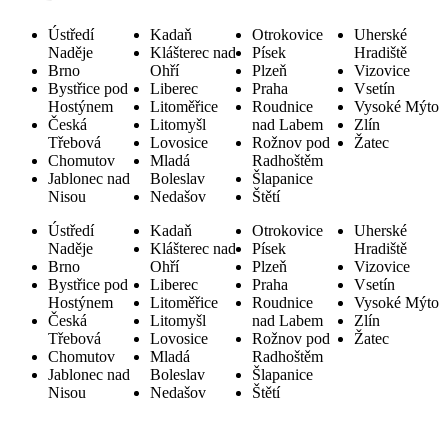
Ústředí
Kadaň
Otrokovice
Uherské
Naděje
Klášterec nad
Písek
Hradiště
Brno
Ohří
Plzeň
Vizovice
Bystřice pod
Liberec
Praha
Vsetín
Hostýnem
Litoměřice
Roudnice
Vysoké Mýto
Česká
Litomyšl
nad Labem
Zlín
Třebová
Lovosice
Rožnov pod
Žatec
Chomutov
Mladá
Radhoštěm
Jablonec nad
Boleslav
Šlapanice
Nisou
Nedašov
Štětí
Ústředí
Kadaň
Otrokovice
Uherské
Naděje
Klášterec nad
Písek
Hradiště
Brno
Ohří
Plzeň
Vizovice
Bystřice pod
Liberec
Praha
Vsetín
Hostýnem
Litoměřice
Roudnice
Vysoké Mýto
Česká
Litomyšl
nad Labem
Zlín
Třebová
Lovosice
Rožnov pod
Žatec
Chomutov
Mladá
Radhoštěm
Jablonec nad
Boleslav
Šlapanice
Nisou
Nedašov
Štětí