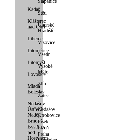
Šlapanice
Kadaň
Štětí
Klášterec
Uherské
nad Ohří
Hradiště
Liberec
Vizovice
Litoměřice
Vsetín
Litomyšl
Vysoké
Mýto
Lovosice
Zlín
Mladá
Boleslav
Žatec
Nedašov
Ústředí
Nedašov
Naděje
Otrokovice
Brno
Písek
Bystřice
Plzeň
pod
Praha
Hostýnem
Roudnice