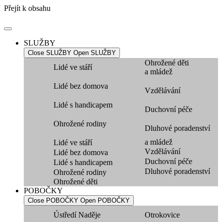
Přejít k obsahu
SLUŽBY
Close SLUŽBY
Open SLUŽBY
Ohrožené děti
Lidé ve stáří
a mládež
Lidé bez domova
Vzdělávání
Lidé s handicapem
Duchovní péče
Ohrožené rodiny
Dluhové poradenství
a mládež
Lidé ve stáří
Vzdělávání
Lidé bez domova
Duchovní péče
Lidé s handicapem
Dluhové poradenství
Ohrožené rodiny
Ohrožené děti
POBOČKY
Close POBOČKY
Open POBOČKY
Ústředí Naděje
Otrokovice