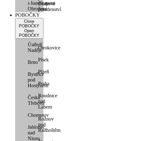
s handicapem
Dluhové
Ohrožené
poradenství
POBOČKY
Close
POBOČKY
Open
POBOČKY
Ústředí
Otrokovice
Naděje
Písek
Brno
Plzeň
Bystřice
pod
Praha
Hostýnem
Roudnice
Česká
nad
Třebová
Labem
Chomutov
Rožnov
pod
Jablonec
Radhoštěm
nad
Nisou