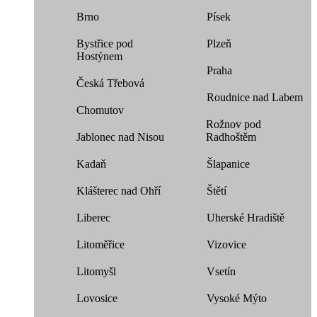
Brno
Písek
Bystřice pod
Plzeň
Hostýnem
Praha
Česká Třebová
Roudnice nad Labem
Chomutov
Rožnov pod
Jablonec nad Nisou
Radhoštěm
Kadaň
Šlapanice
Klášterec nad Ohří
Štětí
Liberec
Uherské Hradiště
Litoměřice
Vizovice
Litomyšl
Vsetín
Lovosice
Vysoké Mýto