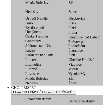
Mladá Boleslav
Zlín
Nedašov
Žatec
Ústředí Naděje
Otrokovice
Brno
Písek
Bystřice pod
Plzeň
Hostýnem
Praha
Česká Třebová
Roudnice nad Labem
Chomutov
Rožnov pod
Jablonec nad Nisou
Radhoštěm
Kadaň
Šlapanice
Klášterec nad Ohří
Štětí
Liberec
Uherské Hradiště
Litoměřice
Vizovice
Litomyšl
Vsetín
Lovosice
Vysoké Mýto
Mladá Boleslav
Zlín
Nedašov
Žatec
CHCI PŘISPĚT
Close CHCI PŘISPĚT
Open CHCI PŘISPĚT
Finančním darem
Do veřejné sbírky