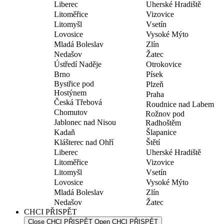
Liberec
Uherské Hradiště
Litoměřice
Vizovice
Litomyšl
Vsetín
Lovosice
Vysoké Mýto
Mladá Boleslav
Zlín
Nedašov
Žatec
Ústředí Naděje
Otrokovice
Brno
Písek
Bystřice pod
Plzeň
Hostýnem
Praha
Česká Třebová
Roudnice nad Labem
Chomutov
Rožnov pod
Jablonec nad Nisou
Radhoštěm
Kadaň
Šlapanice
Klášterec nad Ohří
Štětí
Liberec
Uherské Hradiště
Litoměřice
Vizovice
Litomyšl
Vsetín
Lovosice
Vysoké Mýto
Mladá Boleslav
Zlín
Nedašov
Žatec
CHCI PŘISPĚT
Close CHCI PŘISPĚT
Open CHCI PŘISPĚT