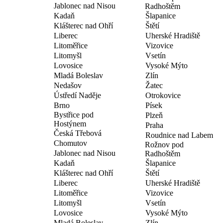
Jablonec nad Nisou
Radhoštěm
Kadaň
Šlapanice
Klášterec nad Ohří
Štětí
Liberec
Uherské Hradiště
Litoměřice
Vizovice
Litomyšl
Vsetín
Lovosice
Vysoké Mýto
Mladá Boleslav
Zlín
Nedašov
Žatec
Ústředí Naděje
Otrokovice
Brno
Písek
Bystřice pod
Plzeň
Hostýnem
Praha
Česká Třebová
Roudnice nad Labem
Chomutov
Rožnov pod
Jablonec nad Nisou
Radhoštěm
Kadaň
Šlapanice
Klášterec nad Ohří
Štětí
Liberec
Uherské Hradiště
Litoměřice
Vizovice
Litomyšl
Vsetín
Lovosice
Vysoké Mýto
Mladá Boleslav
Zlín