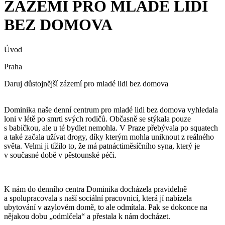
ZÁZEMÍ PRO MLADÉ LIDI
BEZ DOMOVA
Úvod
Praha
Daruj důstojnější zázemí pro mladé lidi bez domova
Dominika naše denní centrum pro mladé lidi bez domova vyhledala
loni v létě po smrti svých rodičů. Občasně se stýkala pouze
s babičkou, ale u té bydlet nemohla. V Praze přebývala po squatech
a také začala užívat drogy, díky kterým mohla uniknout z reálného
světa. Velmi ji tížilo to, že má patnáctiměsíčního syna, který je
v současné době v pěstounské péči.
K nám do denního centra Dominika docházela pravidelně
a spolupracovala s naší sociální pracovnicí, která jí nabízela
ubytování v azylovém domě, to ale odmítala. Pak se dokonce na
nějakou dobu „odmlčela“ a přestala k nám docházet.