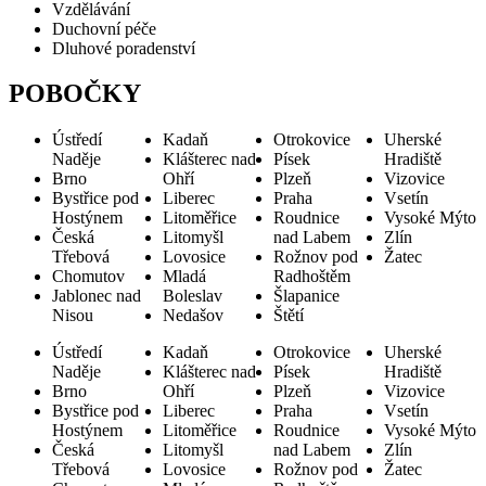
Vzdělávání
Duchovní péče
Dluhové poradenství
POBOČKY
Ústředí
Kadaň
Otrokovice
Uherské
Naděje
Klášterec nad
Písek
Hradiště
Brno
Ohří
Plzeň
Vizovice
Bystřice pod
Liberec
Praha
Vsetín
Hostýnem
Litoměřice
Roudnice
Vysoké Mýto
Česká
Litomyšl
nad Labem
Zlín
Třebová
Lovosice
Rožnov pod
Žatec
Chomutov
Mladá
Radhoštěm
Jablonec nad
Boleslav
Šlapanice
Nisou
Nedašov
Štětí
Ústředí
Kadaň
Otrokovice
Uherské
Naděje
Klášterec nad
Písek
Hradiště
Brno
Ohří
Plzeň
Vizovice
Bystřice pod
Liberec
Praha
Vsetín
Hostýnem
Litoměřice
Roudnice
Vysoké Mýto
Česká
Litomyšl
nad Labem
Zlín
Třebová
Lovosice
Rožnov pod
Žatec