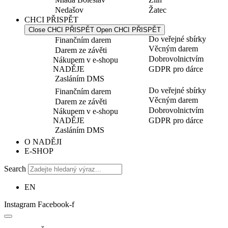
Nedašov
Žatec
CHCI PŘISPĚT
Close CHCI PŘISPĚT
Open CHCI PŘISPĚT
Do veřejné sbírky
Finančním darem
Věcným darem
Darem ze závěti
Dobrovolnictvím
Nákupem v e-shopu
NADĚJE
GDPR pro dárce
Zasláním DMS
Do veřejné sbírky
Finančním darem
Věcným darem
Darem ze závěti
Dobrovolnictvím
Nákupem v e-shopu
NADĚJE
GDPR pro dárce
Zasláním DMS
O NADĚJI
E-SHOP
Search
EN
Instagram
Facebook-f