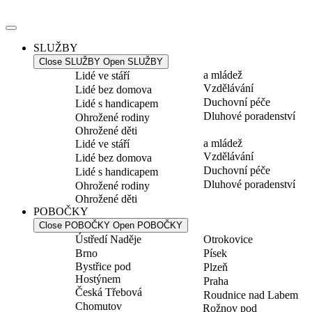
Přejít
k
obsahu
SLUŽBY
Close SLUŽBY
Open SLUŽBY
a mládež
Lidé ve stáří
Vzdělávání
Lidé bez domova
Duchovní péče
Lidé s handicapem
Dluhové poradenství
Ohrožené rodiny
Ohrožené děti
a mládež
Lidé ve stáří
Vzdělávání
Lidé bez domova
Duchovní péče
Lidé s handicapem
Dluhové poradenství
Ohrožené rodiny
Ohrožené děti
POBOČKY
Close POBOČKY
Open POBOČKY
Ústředí Naděje
Otrokovice
Brno
Písek
Bystřice pod
Plzeň
Hostýnem
Praha
Česká Třebová
Roudnice nad Labem
Chomutov
Rožnov pod