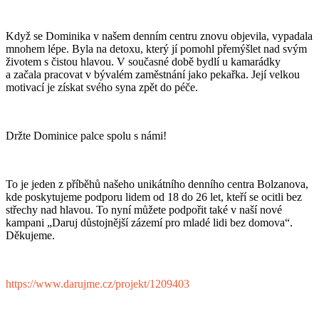
Když se Dominika v našem denním centru znovu objevila, vypadala
mnohem lépe. Byla na detoxu, který jí pomohl přemýšlet nad svým
životem s čistou hlavou. V současné době bydlí u kamarádky
a začala pracovat v bývalém zaměstnání jako pekařka. Její velkou
motivací je získat svého syna zpět do péče.
Držte Dominice palce spolu s námi!
To je jeden z příběhů našeho unikátního denního centra Bolzanova,
kde poskytujeme podporu lidem od 18 do 26 let, kteří se ocitli bez
střechy nad hlavou. To nyní můžete podpořit také v naší nové
kampani „Daruj důstojnější zázemí pro mladé lidi bez domova“.
Děkujeme.
https://www.darujme.cz/projekt/1209403