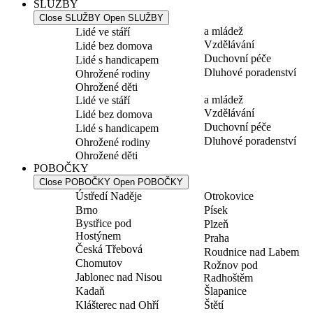
SLUŽBY
Close SLUŽBY
Open SLUŽBY
a mládež
Lidé ve stáří
Vzdělávání
Lidé bez domova
Duchovní péče
Lidé s handicapem
Dluhové poradenství
Ohrožené rodiny
Ohrožené děti
a mládež
Lidé ve stáří
Vzdělávání
Lidé bez domova
Duchovní péče
Lidé s handicapem
Dluhové poradenství
Ohrožené rodiny
Ohrožené děti
POBOČKY
Close POBOČKY
Open POBOČKY
Ústředí Naděje
Otrokovice
Brno
Písek
Bystřice pod
Plzeň
Hostýnem
Praha
Česká Třebová
Roudnice nad Labem
Chomutov
Rožnov pod
Jablonec nad Nisou
Radhoštěm
Kadaň
Šlapanice
Klášterec nad Ohří
Štětí