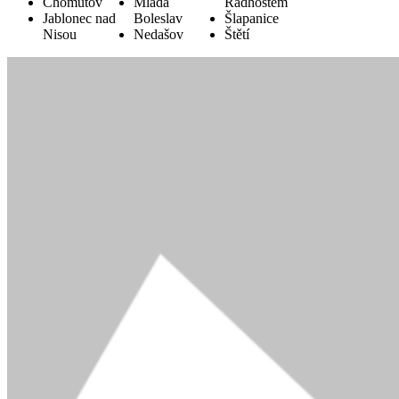
Chomutov
Mladá
Radhoštěm
Jablonec nad
Boleslav
Šlapanice
Nisou
Nedašov
Štětí