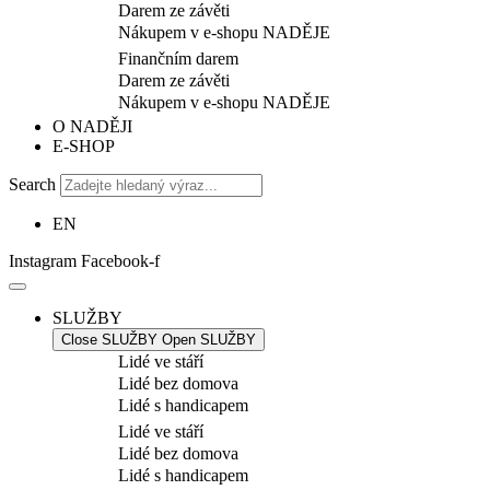
Darem ze závěti
Nákupem v e-shopu NADĚJE
Finančním darem
Darem ze závěti
Nákupem v e-shopu NADĚJE
O NADĚJI
E-SHOP
Search
EN
Instagram
Facebook-f
SLUŽBY
Close SLUŽBY
Open SLUŽBY
Lidé ve stáří
Lidé bez domova
Lidé s handicapem
Lidé ve stáří
Lidé bez domova
Lidé s handicapem