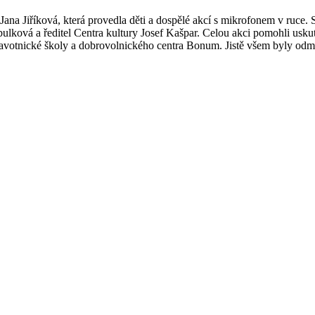
a Jiříková, která provedla děti a dospělé akcí s mikrofonem v ruce. S
ibulková a ředitel Centra kultury Josef Kašpar. Celou akci pomohli usku
avotnické školy a dobrovolnického centra Bonum. Jistě všem byly odmě