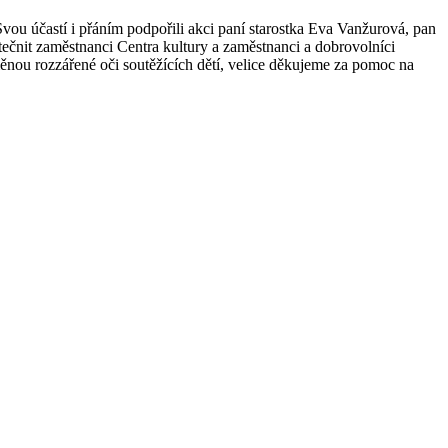
vou účastí i přáním podpořili akci paní starostka Eva Vanžurová, pan
tečnit zaměstnanci Centra kultury a zaměstnanci a dobrovolníci
nou rozzářené oči soutěžících dětí, velice děkujeme za pomoc na