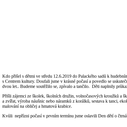
Kdo přišel s dětmi ve středu 12.6.2019 do Palackého sadů k hudebn
s Centrem kultury. Doufali jsme v krásné počasí a povedlo se uskute
dvou let.. Budeme soutěžilo se, zpívalo a tančilo. Děti naplnily průk
Přišli zájemci ze školek, školních družin, volnočasových kroužků a šk
a zvířat, výroba náušnic nebo náramků z korálků, sestava k tanci, ek
malování na obličej a hmatová krabice.
Kvůli nepřízni počasí v prvním termínu jsme oslavili Den dětí o čtrná