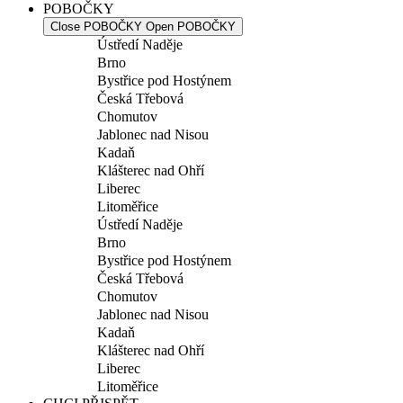
POBOČKY
Close POBOČKY
Open POBOČKY
Ústředí Naděje
Brno
Bystřice pod Hostýnem
Česká Třebová
Chomutov
Jablonec nad Nisou
Kadaň
Klášterec nad Ohří
Liberec
Litoměřice
Ústředí Naděje
Brno
Bystřice pod Hostýnem
Česká Třebová
Chomutov
Jablonec nad Nisou
Kadaň
Klášterec nad Ohří
Liberec
Litoměřice