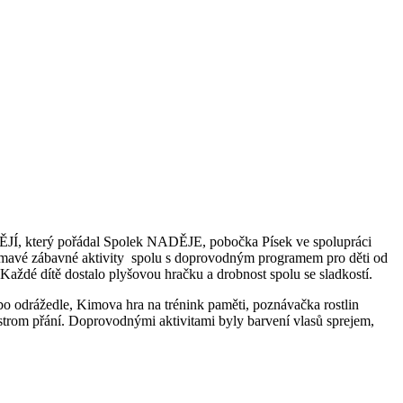
DĚJÍ, který pořádal Spolek NADĚJE, pobočka Písek ve spolupráci
zajímavé zábavné aktivity spolu s doprovodným programem pro děti od
 Každé dítě dostalo plyšovou hračku a drobnost spolu se sladkostí.
ebo odrážedle, Kimova hra na trénink paměti, poznávačka rostlin
 strom přání. Doprovodnými aktivitami byly barvení vlasů sprejem,