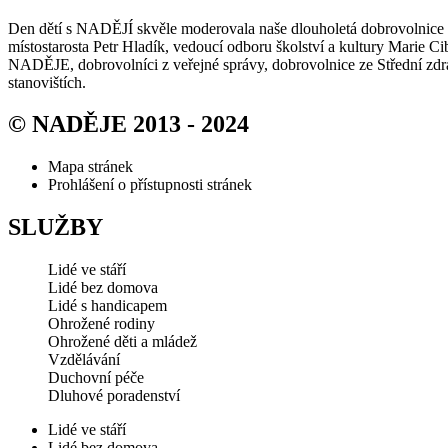
Den dětí s NADĚJÍ skvěle moderovala naše dlouholetá dobrovolnice Jan
místostarosta Petr Hladík, vedoucí odboru školství a kultury Marie C
NADĚJE, dobrovolníci z veřejné správy, dobrovolnice ze Střední zdr
stanovištích.
© NADĚJE 2013 - 2024
Mapa stránek
Prohlášení o přístupnosti stránek
SLUŽBY
Lidé ve stáří
Lidé bez domova
Lidé s handicapem
Ohrožené rodiny
Ohrožené děti a mládež
Vzdělávání
Duchovní péče
Dluhové poradenství
Lidé ve stáří
Lidé bez domova