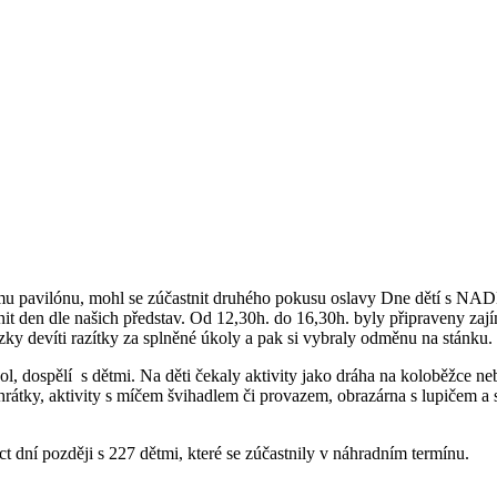
ímu pavilónu, mohl se zúčastnit druhého pokusu oslavy Dne dětí s NA
čnit den dle našich představ. Od 12,30h. do 16,30h. byly připraveny 
azky devíti razítky za splněné úkoly a pak si vybraly odměnu na stánku.
ol, dospělí s dětmi. Na děti čekaly aktivity jako dráha na koloběžce n
ohrátky, aktivity s míčem švihadlem či provazem, obrazárna s lupičem a
ct dní později s 227 dětmi, které se zúčastnily v náhradním termínu.