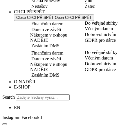
Mladá Boleslav
Zlín
Nedašov
Žatec
CHCI PŘISPĚT
Close CHCI PŘISPĚT
Open CHCI PŘISPĚT
Do veřejné sbírky
Finančním darem
Věcným darem
Darem ze závěti
Dobrovolnictvím
Nákupem v e-shopu
NADĚJE
GDPR pro dárce
Zasláním DMS
Do veřejné sbírky
Finančním darem
Věcným darem
Darem ze závěti
Dobrovolnictvím
Nákupem v e-shopu
NADĚJE
GDPR pro dárce
Zasláním DMS
O NADĚJI
E-SHOP
Search
EN
Instagram
Facebook-f