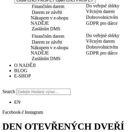
Close CHCI PŘISPĚT
Open CHCI PŘISPĚT
Do veřejné sbírky
Finančním darem
Věcným darem
Darem ze závěti
Dobrovolnictvím
Nákupem v e-shopu
NADĚJE
GDPR pro dárce
Zasláním DMS
Do veřejné sbírky
Finančním darem
Věcným darem
Darem ze závěti
Dobrovolnictvím
Nákupem v e-shopu
NADĚJE
GDPR pro dárce
Zasláním DMS
O NADĚJI
BLOG
E-SHOP
Search
EN
Facebook-f
Instagram
DEN OTEVŘENÝCH DVEŘÍ