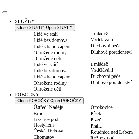
Přejít
k
obsahu
SLUŽBY
Close SLUŽBY
Open SLUŽBY
a mládež
Lidé ve stáří
Vzdělávání
Lidé bez domova
Duchovní péče
Lidé s handicapem
Dluhové poradenství
Ohrožené rodiny
Ohrožené děti
a mládež
Lidé ve stáří
Vzdělávání
Lidé bez domova
Duchovní péče
Lidé s handicapem
Dluhové poradenství
Ohrožené rodiny
Ohrožené děti
POBOČKY
Close POBOČKY
Open POBOČKY
Ústředí Naděje
Otrokovice
Brno
Písek
Bystřice pod
Plzeň
Hostýnem
Praha
Česká Třebová
Roudnice nad Labem
Chomutov
Rožnov pod