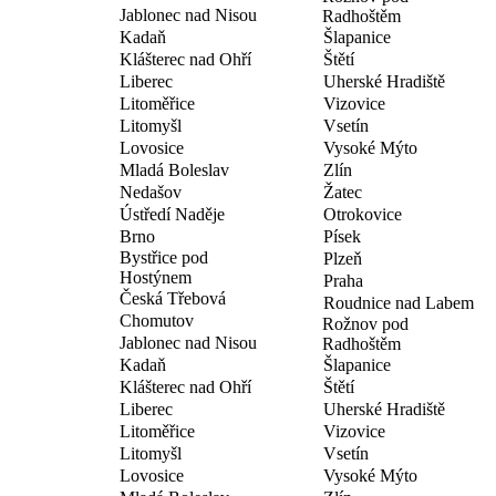
Jablonec nad Nisou
Radhoštěm
Kadaň
Šlapanice
Klášterec nad Ohří
Štětí
Liberec
Uherské Hradiště
Litoměřice
Vizovice
Litomyšl
Vsetín
Lovosice
Vysoké Mýto
Mladá Boleslav
Zlín
Nedašov
Žatec
Ústředí Naděje
Otrokovice
Brno
Písek
Bystřice pod
Plzeň
Hostýnem
Praha
Česká Třebová
Roudnice nad Labem
Chomutov
Rožnov pod
Jablonec nad Nisou
Radhoštěm
Kadaň
Šlapanice
Klášterec nad Ohří
Štětí
Liberec
Uherské Hradiště
Litoměřice
Vizovice
Litomyšl
Vsetín
Lovosice
Vysoké Mýto