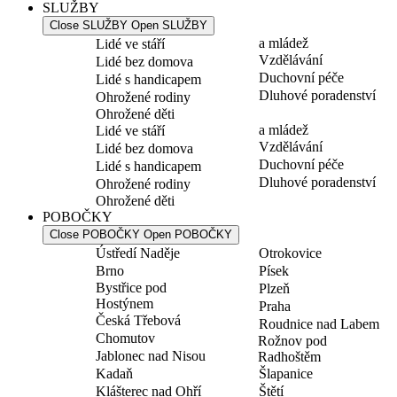
SLUŽBY
Close SLUŽBY
Open SLUŽBY
a mládež
Lidé ve stáří
Vzdělávání
Lidé bez domova
Duchovní péče
Lidé s handicapem
Dluhové poradenství
Ohrožené rodiny
Ohrožené děti
a mládež
Lidé ve stáří
Vzdělávání
Lidé bez domova
Duchovní péče
Lidé s handicapem
Dluhové poradenství
Ohrožené rodiny
Ohrožené děti
POBOČKY
Close POBOČKY
Open POBOČKY
Ústředí Naděje
Otrokovice
Brno
Písek
Bystřice pod
Plzeň
Hostýnem
Praha
Česká Třebová
Roudnice nad Labem
Chomutov
Rožnov pod
Jablonec nad Nisou
Radhoštěm
Kadaň
Šlapanice
Klášterec nad Ohří
Štětí