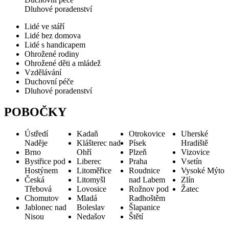
Dluhové poradenství
Lidé ve stáří
Lidé bez domova
Lidé s handicapem
Ohrožené rodiny
Ohrožené děti a mládež
Vzdělávání
Duchovní péče
Dluhové poradenství
POBOČKY
Ústředí
Kadaň
Otrokovice
Uherské
Naděje
Klášterec nad
Písek
Hradiště
Brno
Ohří
Plzeň
Vizovice
Bystřice pod
Liberec
Praha
Vsetín
Hostýnem
Litoměřice
Roudnice
Vysoké Mýto
Česká
Litomyšl
nad Labem
Zlín
Třebová
Lovosice
Rožnov pod
Žatec
Chomutov
Mladá
Radhoštěm
Jablonec nad
Boleslav
Šlapanice
Nisou
Nedašov
Štětí