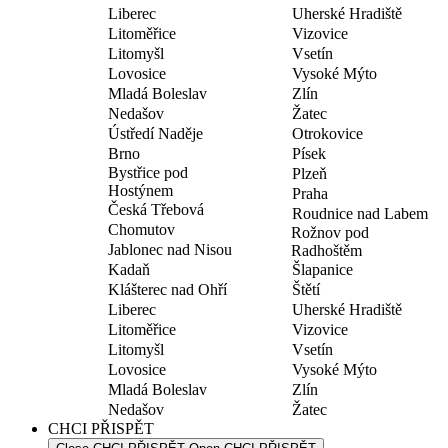
Liberec
Uherské Hradiště
Litoměřice
Vizovice
Litomyšl
Vsetín
Lovosice
Vysoké Mýto
Mladá Boleslav
Zlín
Nedašov
Žatec
Ústředí Naděje
Otrokovice
Brno
Písek
Bystřice pod
Plzeň
Hostýnem
Praha
Česká Třebová
Roudnice nad Labem
Chomutov
Rožnov pod
Jablonec nad Nisou
Radhoštěm
Kadaň
Šlapanice
Klášterec nad Ohří
Štětí
Liberec
Uherské Hradiště
Litoměřice
Vizovice
Litomyšl
Vsetín
Lovosice
Vysoké Mýto
Mladá Boleslav
Zlín
Nedašov
Žatec
CHCI PŘISPĚT