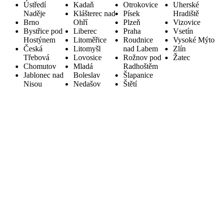
Ústředí
Kadaň
Otrokovice
Uherské
Naděje
Klášterec nad
Písek
Hradiště
Brno
Ohří
Plzeň
Vizovice
Bystřice pod
Liberec
Praha
Vsetín
Hostýnem
Litoměřice
Roudnice
Vysoké Mýto
Česká
Litomyšl
nad Labem
Zlín
Třebová
Lovosice
Rožnov pod
Žatec
Chomutov
Mladá
Radhoštěm
Jablonec nad
Boleslav
Šlapanice
Nisou
Nedašov
Štětí