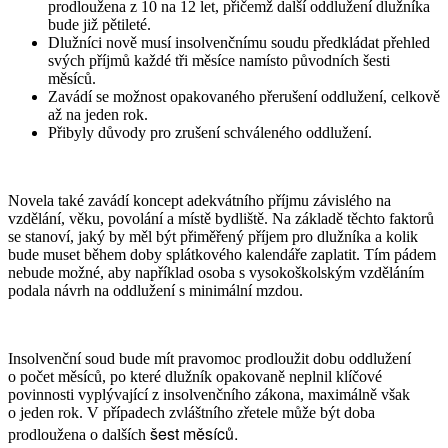
prodloužena z 10 na 12 let, přičemž další oddlužení dlužníka
bude již pětileté.
Dlužníci nově musí insolvenčnímu soudu předkládat přehled
svých příjmů každé tři měsíce namísto původních šesti
měsíců.
Zavádí se možnost opakovaného přerušení oddlužení, celkově
až na jeden rok.
Přibyly důvody pro zrušení schváleného oddlužení.
Novela také zavádí koncept adekvátního příjmu závislého na
vzdělání, věku, povolání a místě bydliště. Na základě těchto faktorů
se stanoví, jaký by měl být přiměřený příjem pro dlužníka a kolik
bude muset během doby splátkového kalendáře zaplatit. Tím pádem
nebude možné, aby například osoba s vysokoškolským vzděláním
podala návrh na oddlužení s minimální mzdou.
Insolvenční soud bude mít pravomoc prodloužit dobu oddlužení
o počet měsíců, po které dlužník opakovaně neplnil klíčové
povinnosti vyplývající z insolvenčního zákona, maximálně však
o jeden rok. V případech zvláštního zřetele může být doba
šest
měsíců.
prodloužena o dalších