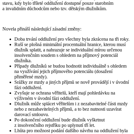
stavu, kdy bylo tříleté oddlužení dostupné pouze starobním
a invalidním důchodcům nebo tzv. dětským dlužníkům.
Novela přináší následující zásadní změny:
Doba trvání oddlužení pro všechny byla zkrácena na tři roky.
Ruší se plošná minimální procentuální hranice, kterou musí
dlužník splatit, a nahrazuje se individuální mírou určenou
insolvenčním soudem s ohledem na příjmový potenciál
dlužníka.
Případy dlužníků se budou hodnotit individuálně s ohledem
na využívání jejich příjmového potenciálu (dosažení
přiměřené mzdy).
Srážky ze mzdy a jiných příjmů se nově provádějí i v úvodní
fázi oddlužení.
Zvyšuje se ochrana věřitelů, kteří mají pohledávku na
výživném v úvodní fázi oddlužení.
Dlužník může splácet věřitelům i z nezabavitelné části mzdy
nebo z nezabavitelných příjmů, a to bez nutnosti uzavírat
darovací smlouvu.
Po dokončení oddlužení bude dlužník vyškrtnut
z insolvenčního rejstříku po uplynutí tří let.
Lhůta pro možnost podání dalšího návrhu na oddlužení byla