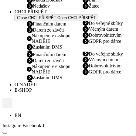
Nedašov
Žatec
CHCI PŘISPĚT
Close CHCI PŘISPĚT
Open CHCI PŘISPĚT
Do veřejné sbírky
Finančním darem
Věcným darem
Darem ze závěti
Dobrovolnictvím
Nákupem v e-shopu
NADĚJE
GDPR pro dárce
Zasláním DMS
Do veřejné sbírky
Finančním darem
Věcným darem
Darem ze závěti
Dobrovolnictvím
Nákupem v e-shopu
NADĚJE
GDPR pro dárce
Zasláním DMS
O NADĚJI
E-SHOP
EN
Instagram
Facebook-f