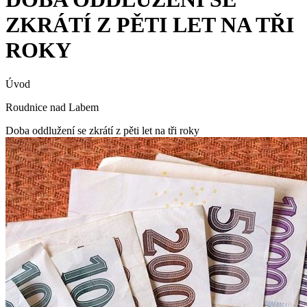
ZKRÁTÍ Z PĚTI LET NA TŘI
ROKY
Úvod
Roudnice nad Labem
Doba oddlužení se zkrátí z pěti let na tři roky