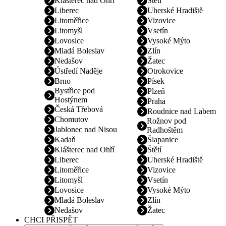
Klášterec nad Ohří
Štětí
Liberec
Uherské Hradiště
Litoměřice
Vizovice
Litomyšl
Vsetín
Lovosice
Vysoké Mýto
Mladá Boleslav
Zlín
Nedašov
Žatec
Ústředí Naděje
Otrokovice
Brno
Písek
Bystřice pod
Plzeň
Hostýnem
Praha
Česká Třebová
Roudnice nad Labem
Chomutov
Rožnov pod
Jablonec nad Nisou
Radhoštěm
Kadaň
Šlapanice
Klášterec nad Ohří
Štětí
Liberec
Uherské Hradiště
Litoměřice
Vizovice
Litomyšl
Vsetín
Lovosice
Vysoké Mýto
Mladá Boleslav
Zlín
Nedašov
Žatec
CHCI PŘISPĚT