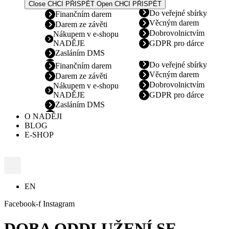
Close CHCI PŘISPĚT
Open CHCI PŘISPĚT
Do veřejné sbírky
Finančním darem
Věcným darem
Darem ze závěti
Dobrovolnictvím
Nákupem v e-shopu
NADĚJE
GDPR pro dárce
Zasláním DMS
Do veřejné sbírky
Finančním darem
Věcným darem
Darem ze závěti
Dobrovolnictvím
Nákupem v e-shopu
NADĚJE
GDPR pro dárce
Zasláním DMS
O NADĚJI
BLOG
E-SHOP
EN
Facebook-f
Instagram
DOBA ODDLUŽENÍ SE