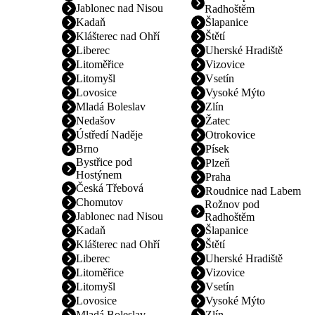
Jablonec nad Nisou
Radhoštěm
Kadaň
Šlapanice
Klášterec nad Ohří
Štětí
Liberec
Uherské Hradiště
Litoměřice
Vizovice
Litomyšl
Vsetín
Lovosice
Vysoké Mýto
Mladá Boleslav
Zlín
Nedašov
Žatec
Ústředí Naděje
Otrokovice
Brno
Písek
Bystřice pod
Plzeň
Hostýnem
Praha
Česká Třebová
Roudnice nad Labem
Chomutov
Rožnov pod
Jablonec nad Nisou
Radhoštěm
Kadaň
Šlapanice
Klášterec nad Ohří
Štětí
Liberec
Uherské Hradiště
Litoměřice
Vizovice
Litomyšl
Vsetín
Lovosice
Vysoké Mýto
Mladá Boleslav
Zlín