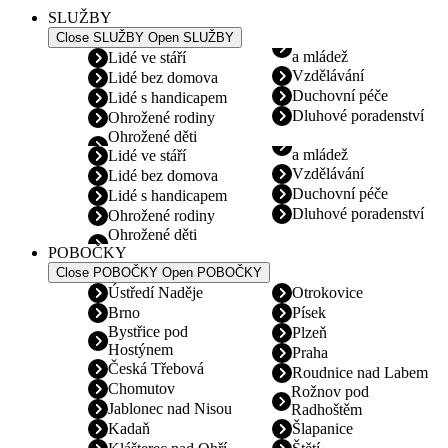
SLUŽBY
Close SLUŽBY
Open SLUŽBY
a mládež
Lidé ve stáří
Vzdělávání
Lidé bez domova
Duchovní péče
Lidé s handicapem
Dluhové poradenství
Ohrožené rodiny
Ohrožené děti
a mládež
Lidé ve stáří
Vzdělávání
Lidé bez domova
Duchovní péče
Lidé s handicapem
Dluhové poradenství
Ohrožené rodiny
Ohrožené děti
POBOČKY
Close POBOČKY
Open POBOČKY
Ústředí Naděje
Otrokovice
Brno
Písek
Bystřice pod
Plzeň
Hostýnem
Praha
Česká Třebová
Roudnice nad Labem
Chomutov
Rožnov pod
Jablonec nad Nisou
Radhoštěm
Kadaň
Šlapanice