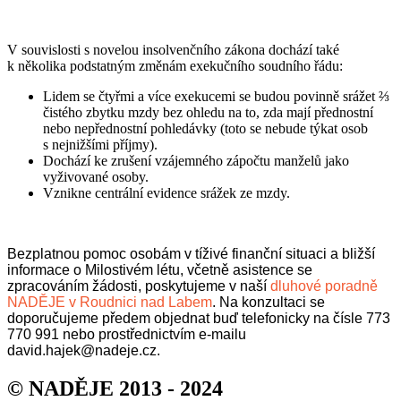
V souvislosti s novelou insolvenčního zákona dochází také
k několika podstatným změnám exekučního soudního řádu:
Lidem se čtyřmi a více exekucemi se budou povinně srážet ⅔
čistého zbytku mzdy bez ohledu na to, zda mají přednostní
nebo nepřednostní pohledávky (toto se nebude týkat osob
s nejnižšími příjmy).
Dochází ke zrušení vzájemného zápočtu manželů jako
vyživované osoby.
Vznikne centrální evidence srážek ze mzdy.
Bezplatnou pomoc osobám v tíživé finanční situaci a bližší
informace o Milostivém létu, včetně asistence se
zpracováním žádosti, poskytujeme v naší
dluhové poradně
NADĚJE v Roudnici nad Labem
. Na konzultaci se
doporučujeme předem objednat buď telefonicky na čísle 773
770 991 nebo prostřednictvím e-mailu
david.hajek@nadeje.cz.
© NADĚJE 2013 - 2024