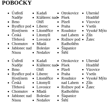
POBOČKY
Ústředí
Kadaň
Otrokovice
Uherské
Naděje
Klášterec nad
Písek
Hradiště
Brno
Ohří
Plzeň
Vizovice
Bystřice pod
Liberec
Praha
Vsetín
Hostýnem
Litoměřice
Roudnice
Vysoké Mýto
Česká
Litomyšl
nad Labem
Zlín
Třebová
Lovosice
Rožnov pod
Žatec
Chomutov
Mladá
Radhoštěm
Jablonec nad
Boleslav
Šlapanice
Nisou
Nedašov
Štětí
Ústředí
Kadaň
Otrokovice
Uherské
Naděje
Klášterec nad
Písek
Hradiště
Brno
Ohří
Plzeň
Vizovice
Bystřice pod
Liberec
Praha
Vsetín
Hostýnem
Litoměřice
Roudnice
Vysoké Mýto
Česká
Litomyšl
nad Labem
Zlín
Třebová
Lovosice
Rožnov pod
Žatec
Chomutov
Mladá
Radhoštěm
Jablonec nad
Boleslav
Šlapanice
Nisou
Nedašov
Štětí