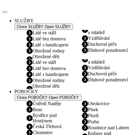
Přejít
k
obsahu
SLUŽBY
Close SLUŽBY
Open SLUŽBY
a mládež
Lidé ve stáří
Vzdělávání
Lidé bez domova
Duchovní péče
Lidé s handicapem
Dluhové poradenství
Ohrožené rodiny
Ohrožené děti
a mládež
Lidé ve stáří
Vzdělávání
Lidé bez domova
Duchovní péče
Lidé s handicapem
Dluhové poradenství
Ohrožené rodiny
Ohrožené děti
POBOČKY
Close POBOČKY
Open POBOČKY
Ústředí Naděje
Otrokovice
Brno
Písek
Bystřice pod
Plzeň
Hostýnem
Praha
Česká Třebová
Roudnice nad Labem
Chomutov
Rožnov pod