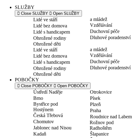
SLUŽBY
Close SLUŽBY
Open SLUŽBY
a mládež
Lidé ve stáří
Vzdělávání
Lidé bez domova
Duchovní péče
Lidé s handicapem
Dluhové poradenství
Ohrožené rodiny
Ohrožené děti
a mládež
Lidé ve stáří
Vzdělávání
Lidé bez domova
Duchovní péče
Lidé s handicapem
Dluhové poradenství
Ohrožené rodiny
Ohrožené děti
POBOČKY
Close POBOČKY
Open POBOČKY
Ústředí Naděje
Otrokovice
Brno
Písek
Bystřice pod
Plzeň
Hostýnem
Praha
Česká Třebová
Roudnice nad Labem
Chomutov
Rožnov pod
Jablonec nad Nisou
Radhoštěm
Kadaň
Šlapanice