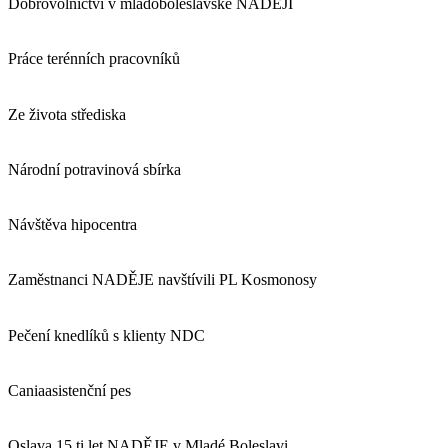
Dobrovolnictví v mladoboleslavské NADĚJI
Práce terénních pracovníků
Ze života střediska
Národní potravinová sbírka
Návštěva hipocentra
Zaměstnanci NADĚJE navštívili PL Kosmonosy
Pečení knedlíků s klienty NDC
Caniaasistenční pes
Oslava 15 ti let NADĚJE v Mladé Boleslavi