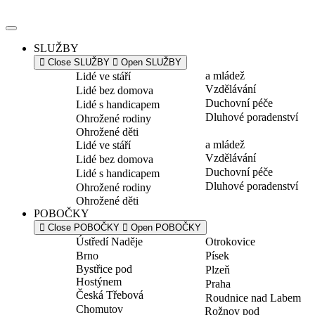
Přejít
k
obsahu
SLUŽBY
Close SLUŽBY
Open SLUŽBY
a mládež
Lidé ve stáří
Vzdělávání
Lidé bez domova
Duchovní péče
Lidé s handicapem
Dluhové poradenství
Ohrožené rodiny
Ohrožené děti
a mládež
Lidé ve stáří
Vzdělávání
Lidé bez domova
Duchovní péče
Lidé s handicapem
Dluhové poradenství
Ohrožené rodiny
Ohrožené děti
POBOČKY
Close POBOČKY
Open POBOČKY
Ústředí Naděje
Otrokovice
Brno
Písek
Bystřice pod
Plzeň
Hostýnem
Praha
Česká Třebová
Roudnice nad Labem
Chomutov
Rožnov pod