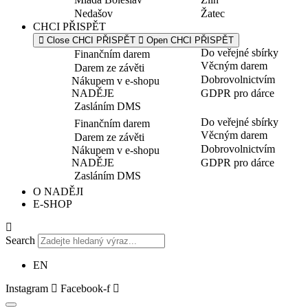
Nedašov
Žatec
CHCI PŘISPĚT
Close CHCI PŘISPĚT
Open CHCI PŘISPĚT
Do veřejné sbírky
Finančním darem
Věcným darem
Darem ze závěti
Dobrovolnictvím
Nákupem v e-shopu
NADĚJE
GDPR pro dárce
Zasláním DMS
Do veřejné sbírky
Finančním darem
Věcným darem
Darem ze závěti
Dobrovolnictvím
Nákupem v e-shopu
NADĚJE
GDPR pro dárce
Zasláním DMS
O NADĚJI
E-SHOP
Search
EN
Instagram
Facebook-f