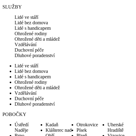
SLUŽBY
Lidé ve stáří
Lidé bez domova
Lidé s handicapem
Ohrožené rodiny
Ohrožené děti a mládež
Vzdělávání
Duchovní péče
Dluhové poradenství
Lidé ve stáří
Lidé bez domova
Lidé s handicapem
Ohrožené rodiny
Ohrožené děti a mládež
Vzdělávání
Duchovní péče
Dluhové poradenství
POBOČKY
Ústředí
Kadaň
Otrokovice
Uherské
Naděje
Klášterec nad
Písek
Hradiště
Brno
Ohří
Plzeň
Vizovice