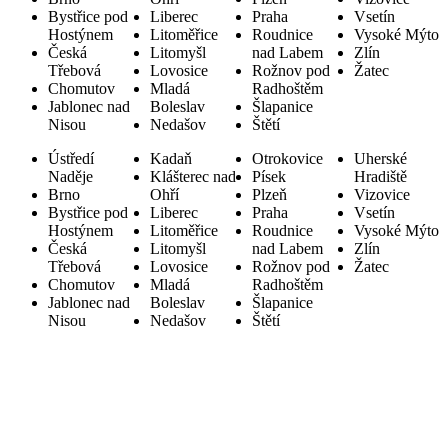
Bystřice pod
Liberec
Praha
Vsetín
Hostýnem
Litoměřice
Roudnice
Vysoké Mýto
Česká
Litomyšl
nad Labem
Zlín
Třebová
Lovosice
Rožnov pod
Žatec
Chomutov
Mladá
Radhoštěm
Jablonec nad
Boleslav
Šlapanice
Nisou
Nedašov
Štětí
Ústředí
Kadaň
Otrokovice
Uherské
Naděje
Klášterec nad
Písek
Hradiště
Brno
Ohří
Plzeň
Vizovice
Bystřice pod
Liberec
Praha
Vsetín
Hostýnem
Litoměřice
Roudnice
Vysoké Mýto
Česká
Litomyšl
nad Labem
Zlín
Třebová
Lovosice
Rožnov pod
Žatec
Chomutov
Mladá
Radhoštěm
Jablonec nad
Boleslav
Šlapanice
Nisou
Nedašov
Štětí