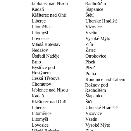
Jablonec nad Nisou
Radhoštěm
Kadaň
Šlapanice
Klášterec nad Ohří
Štětí
Liberec
Uherské Hradiště
Litoměřice
Vizovice
Litomyšl
Vsetín
Lovosice
Vysoké Mýto
Mladá Boleslav
Zlín
Nedašov
Žatec
Ústředí Naděje
Otrokovice
Brno
Písek
Bystřice pod
Plzeň
Hostýnem
Praha
Česká Třebová
Roudnice nad Labem
Chomutov
Rožnov pod
Jablonec nad Nisou
Radhoštěm
Kadaň
Šlapanice
Klášterec nad Ohří
Štětí
Liberec
Uherské Hradiště
Litoměřice
Vizovice
Litomyšl
Vsetín
Lovosice
Vysoké Mýto
Mladá Boleslav
Zlín