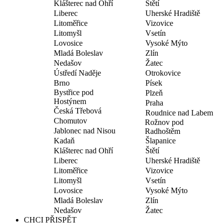
Klášterec nad Ohří
Štětí
Liberec
Uherské Hradiště
Litoměřice
Vizovice
Litomyšl
Vsetín
Lovosice
Vysoké Mýto
Mladá Boleslav
Zlín
Nedašov
Žatec
Ústředí Naděje
Otrokovice
Brno
Písek
Bystřice pod
Plzeň
Hostýnem
Praha
Česká Třebová
Roudnice nad Labem
Chomutov
Rožnov pod
Jablonec nad Nisou
Radhoštěm
Kadaň
Šlapanice
Klášterec nad Ohří
Štětí
Liberec
Uherské Hradiště
Litoměřice
Vizovice
Litomyšl
Vsetín
Lovosice
Vysoké Mýto
Mladá Boleslav
Zlín
Nedašov
Žatec
CHCI PŘISPĚT