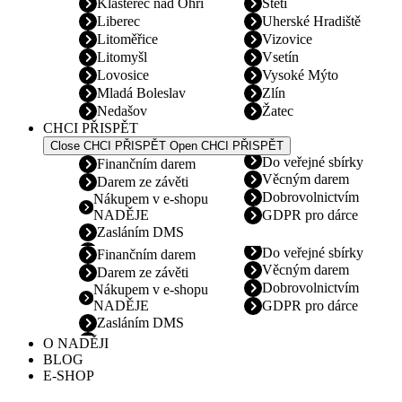
Klášterec nad Ohří
Štětí
Liberec
Uherské Hradiště
Litoměřice
Vizovice
Litomyšl
Vsetín
Lovosice
Vysoké Mýto
Mladá Boleslav
Zlín
Nedašov
Žatec
CHCI PŘISPĚT
Close CHCI PŘISPĚT
Open CHCI PŘISPĚT
Do veřejné sbírky
Finančním darem
Věcným darem
Darem ze závěti
Dobrovolnictvím
Nákupem v e-shopu
NADĚJE
GDPR pro dárce
Zasláním DMS
Do veřejné sbírky
Finančním darem
Věcným darem
Darem ze závěti
Dobrovolnictvím
Nákupem v e-shopu
NADĚJE
GDPR pro dárce
Zasláním DMS
O NADĚJI
BLOG
E-SHOP