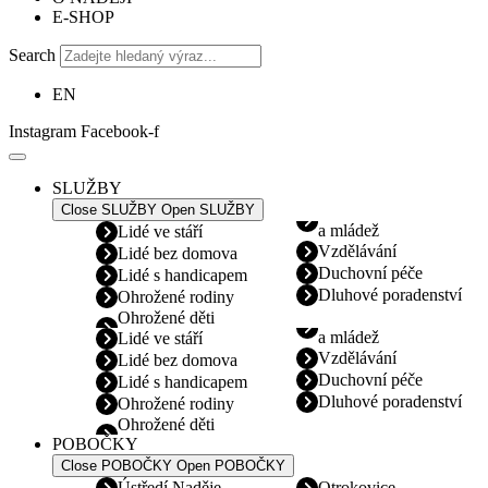
E-SHOP
Search
EN
Instagram
Facebook-f
SLUŽBY
Close SLUŽBY
Open SLUŽBY
a mládež
Lidé ve stáří
Vzdělávání
Lidé bez domova
Duchovní péče
Lidé s handicapem
Dluhové poradenství
Ohrožené rodiny
Ohrožené děti
a mládež
Lidé ve stáří
Vzdělávání
Lidé bez domova
Duchovní péče
Lidé s handicapem
Dluhové poradenství
Ohrožené rodiny
Ohrožené děti
POBOČKY
Close POBOČKY
Open POBOČKY
Ústředí Naděje
Otrokovice