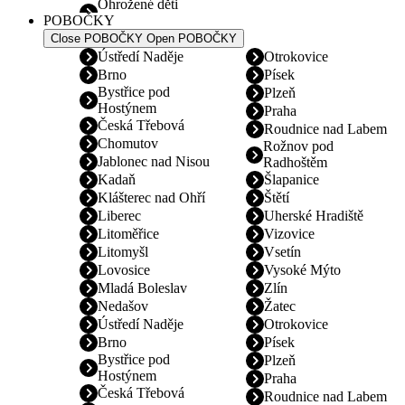
Ohrožené děti
POBOČKY
Close POBOČKY
Open POBOČKY
Ústředí Naděje
Otrokovice
Brno
Písek
Bystřice pod
Plzeň
Hostýnem
Praha
Česká Třebová
Roudnice nad Labem
Chomutov
Rožnov pod
Jablonec nad Nisou
Radhoštěm
Kadaň
Šlapanice
Klášterec nad Ohří
Štětí
Liberec
Uherské Hradiště
Litoměřice
Vizovice
Litomyšl
Vsetín
Lovosice
Vysoké Mýto
Mladá Boleslav
Zlín
Nedašov
Žatec
Ústředí Naděje
Otrokovice
Brno
Písek
Bystřice pod
Plzeň
Hostýnem
Praha
Česká Třebová
Roudnice nad Labem