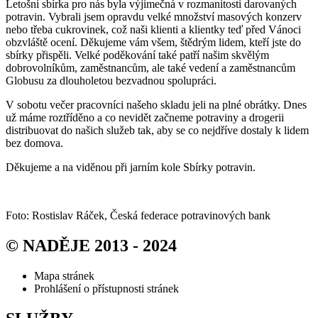
Letošní sbírka pro nás byla výjimečná v rozmanitosti darovaných
potravin. Vybrali jsem opravdu velké množství masových konzerv
nebo třeba cukrovinek, což naši klienti a klientky teď před Vánoci
obzvláště ocení. Děkujeme vám všem, štědrým lidem, kteří jste do
sbírky přispěli. Velké poděkování také patří našim skvělým
dobrovolníkům, zaměstnancům, ale také vedení a zaměstnancům
Globusu za dlouholetou bezvadnou spolupráci.
V sobotu večer pracovníci našeho skladu jeli na plné obrátky. Dnes
už máme roztříděno a co nevidět začneme potraviny a drogerii
distribuovat do našich služeb tak, aby se co nejdříve dostaly k lidem
bez domova.
Děkujeme a na viděnou při jarním kole Sbírky potravin.
Foto: Rostislav Ráček, Česká federace potravinových bank
© NADĚJE 2013 - 2024
Mapa stránek
Prohlášení o přístupnosti stránek