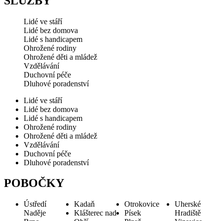
SLUŽBY
Lidé ve stáří
Lidé bez domova
Lidé s handicapem
Ohrožené rodiny
Ohrožené děti a mládež
Vzdělávání
Duchovní péče
Dluhové poradenství
Lidé ve stáří
Lidé bez domova
Lidé s handicapem
Ohrožené rodiny
Ohrožené děti a mládež
Vzdělávání
Duchovní péče
Dluhové poradenství
POBOČKY
Ústředí
Kadaň
Otrokovice
Uherské
Naděje
Klášterec nad
Písek
Hradiště