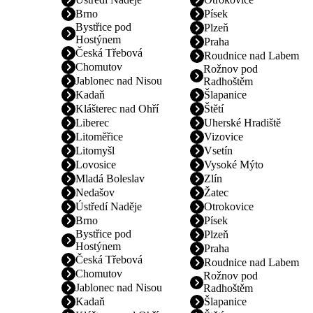
Brno
Písek
Bystřice pod
Plzeň
Hostýnem
Praha
Česká Třebová
Roudnice nad Labem
Chomutov
Rožnov pod
Jablonec nad Nisou
Radhoštěm
Kadaň
Šlapanice
Klášterec nad Ohří
Štětí
Liberec
Uherské Hradiště
Litoměřice
Vizovice
Litomyšl
Vsetín
Lovosice
Vysoké Mýto
Mladá Boleslav
Zlín
Nedašov
Žatec
Ústředí Naděje
Otrokovice
Brno
Písek
Bystřice pod
Plzeň
Hostýnem
Praha
Česká Třebová
Roudnice nad Labem
Chomutov
Rožnov pod
Jablonec nad Nisou
Radhoštěm
Kadaň
Šlapanice