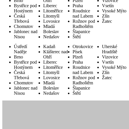
Brno
Ohří
Plzeň
Vizovice
Bystřice pod
Liberec
Praha
Vsetín
Hostýnem
Litoměřice
Roudnice
Vysoké Mýto
Česká
Litomyšl
nad Labem
Zlín
Třebová
Lovosice
Rožnov pod
Žatec
Chomutov
Mladá
Radhoštěm
Jablonec nad
Boleslav
Šlapanice
Nisou
Nedašov
Štětí
Ústředí
Kadaň
Otrokovice
Uherské
Naděje
Klášterec nad
Písek
Hradiště
Brno
Ohří
Plzeň
Vizovice
Bystřice pod
Liberec
Praha
Vsetín
Hostýnem
Litoměřice
Roudnice
Vysoké Mýto
Česká
Litomyšl
nad Labem
Zlín
Třebová
Lovosice
Rožnov pod
Žatec
Chomutov
Mladá
Radhoštěm
Jablonec nad
Boleslav
Šlapanice
Nisou
Nedašov
Štětí