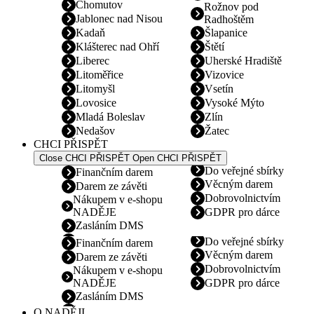
Chomutov
Rožnov pod
Jablonec nad Nisou
Radhoštěm
Kadaň
Šlapanice
Klášterec nad Ohří
Štětí
Liberec
Uherské Hradiště
Litoměřice
Vizovice
Litomyšl
Vsetín
Lovosice
Vysoké Mýto
Mladá Boleslav
Zlín
Nedašov
Žatec
CHCI PŘISPĚT
Close CHCI PŘISPĚT
Open CHCI PŘISPĚT
Do veřejné sbírky
Finančním darem
Věcným darem
Darem ze závěti
Dobrovolnictvím
Nákupem v e-shopu
NADĚJE
GDPR pro dárce
Zasláním DMS
Do veřejné sbírky
Finančním darem
Věcným darem
Darem ze závěti
Dobrovolnictvím
Nákupem v e-shopu
NADĚJE
GDPR pro dárce
Zasláním DMS
O NADĚJI