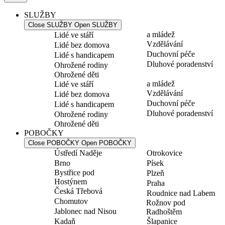
SLUŽBY
Close SLUŽBY
Open SLUŽBY
a mládež
Lidé ve stáří
Vzdělávání
Lidé bez domova
Duchovní péče
Lidé s handicapem
Dluhové poradenství
Ohrožené rodiny
Ohrožené děti
a mládež
Lidé ve stáří
Vzdělávání
Lidé bez domova
Duchovní péče
Lidé s handicapem
Dluhové poradenství
Ohrožené rodiny
Ohrožené děti
POBOČKY
Close POBOČKY
Open POBOČKY
Ústředí Naděje
Otrokovice
Brno
Písek
Bystřice pod
Plzeň
Hostýnem
Praha
Česká Třebová
Roudnice nad Labem
Chomutov
Rožnov pod
Jablonec nad Nisou
Radhoštěm
Kadaň
Šlapanice