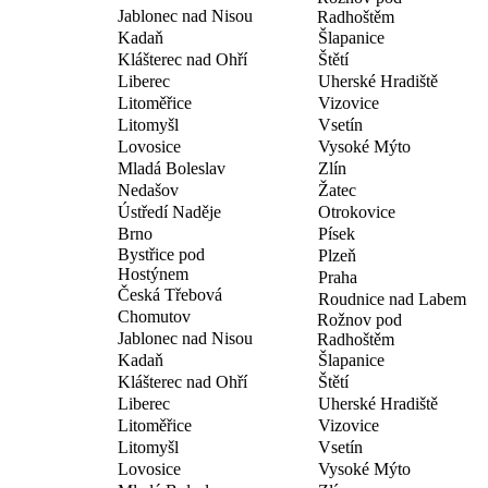
Jablonec nad Nisou
Radhoštěm
Kadaň
Šlapanice
Klášterec nad Ohří
Štětí
Liberec
Uherské Hradiště
Litoměřice
Vizovice
Litomyšl
Vsetín
Lovosice
Vysoké Mýto
Mladá Boleslav
Zlín
Nedašov
Žatec
Ústředí Naděje
Otrokovice
Brno
Písek
Bystřice pod
Plzeň
Hostýnem
Praha
Česká Třebová
Roudnice nad Labem
Chomutov
Rožnov pod
Jablonec nad Nisou
Radhoštěm
Kadaň
Šlapanice
Klášterec nad Ohří
Štětí
Liberec
Uherské Hradiště
Litoměřice
Vizovice
Litomyšl
Vsetín
Lovosice
Vysoké Mýto