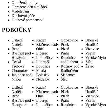
Ohrožené rodiny
Ohrožené děti a mládež
Vzdělávání
Duchovní péče
Dluhové poradenství
POBOČKY
Ústředí
Kadaň
Otrokovice
Uherské
Naděje
Klášterec nad
Písek
Hradiště
Brno
Ohří
Plzeň
Vizovice
Bystřice pod
Liberec
Praha
Vsetín
Hostýnem
Litoměřice
Roudnice
Vysoké Mýto
Česká
Litomyšl
nad Labem
Zlín
Třebová
Lovosice
Rožnov pod
Žatec
Chomutov
Mladá
Radhoštěm
Jablonec nad
Boleslav
Šlapanice
Nisou
Nedašov
Štětí
Ústředí
Kadaň
Otrokovice
Uherské
Naděje
Klášterec nad
Písek
Hradiště
Brno
Ohří
Plzeň
Vizovice
Bystřice pod
Liberec
Praha
Vsetín
Hostýnem
Litoměřice
Roudnice
Vysoké Mýto