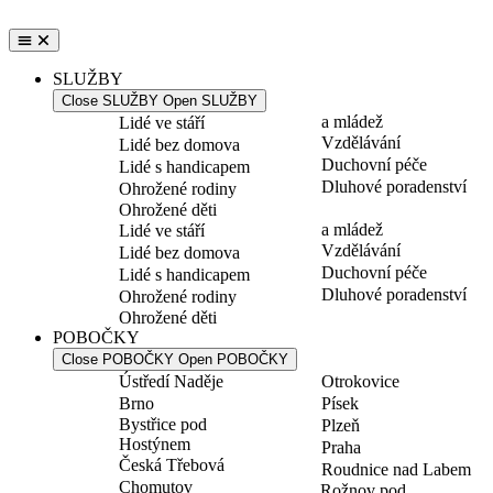
Přejít
k
obsahu
SLUŽBY
Close SLUŽBY
Open SLUŽBY
a mládež
Lidé ve stáří
Vzdělávání
Lidé bez domova
Duchovní péče
Lidé s handicapem
Dluhové poradenství
Ohrožené rodiny
Ohrožené děti
a mládež
Lidé ve stáří
Vzdělávání
Lidé bez domova
Duchovní péče
Lidé s handicapem
Dluhové poradenství
Ohrožené rodiny
Ohrožené děti
POBOČKY
Close POBOČKY
Open POBOČKY
Ústředí Naděje
Otrokovice
Brno
Písek
Bystřice pod
Plzeň
Hostýnem
Praha
Česká Třebová
Roudnice nad Labem
Chomutov
Rožnov pod