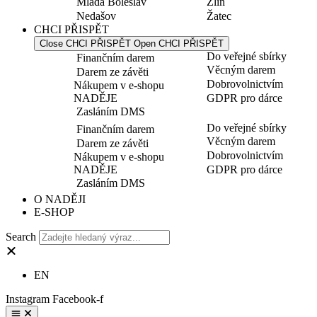
Mladá Boleslav
Zlín
Nedašov
Žatec
CHCI PŘISPĚT
Close CHCI PŘISPĚT
Open CHCI PŘISPĚT
Do veřejné sbírky
Finančním darem
Věcným darem
Darem ze závěti
Dobrovolnictvím
Nákupem v e-shopu
NADĚJE
GDPR pro dárce
Zasláním DMS
Do veřejné sbírky
Finančním darem
Věcným darem
Darem ze závěti
Dobrovolnictvím
Nákupem v e-shopu
NADĚJE
GDPR pro dárce
Zasláním DMS
O NADĚJI
E-SHOP
Search
EN
Instagram
Facebook-f