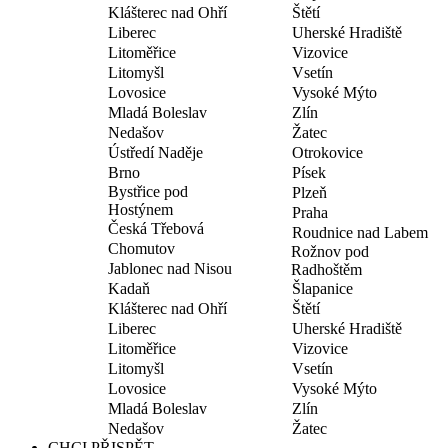
Klášterec nad Ohří
Štětí
Liberec
Uherské Hradiště
Litoměřice
Vizovice
Litomyšl
Vsetín
Lovosice
Vysoké Mýto
Mladá Boleslav
Zlín
Nedašov
Žatec
Ústředí Naděje
Otrokovice
Brno
Písek
Bystřice pod
Plzeň
Hostýnem
Praha
Česká Třebová
Roudnice nad Labem
Chomutov
Rožnov pod
Jablonec nad Nisou
Radhoštěm
Kadaň
Šlapanice
Klášterec nad Ohří
Štětí
Liberec
Uherské Hradiště
Litoměřice
Vizovice
Litomyšl
Vsetín
Lovosice
Vysoké Mýto
Mladá Boleslav
Zlín
Nedašov
Žatec
CHCI PŘISPĚT