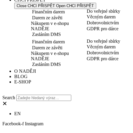
Close CHCI PŘISPĚT
Open CHCI PŘISPĚT
Do veřejné sbírky
Finančním darem
Věcným darem
Darem ze závěti
Dobrovolnictvím
Nákupem v e-shopu
NADĚJE
GDPR pro dárce
Zasláním DMS
Do veřejné sbírky
Finančním darem
Věcným darem
Darem ze závěti
Dobrovolnictvím
Nákupem v e-shopu
NADĚJE
GDPR pro dárce
Zasláním DMS
O NADĚJI
BLOG
E-SHOP
Search
EN
Facebook-f
Instagram