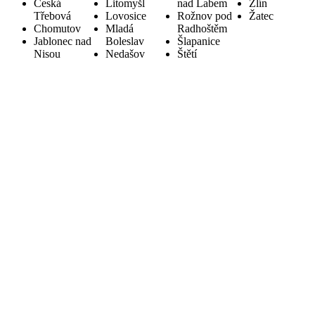
Česká
Litomyšl
nad Labem
Zlín
Třebová
Lovosice
Rožnov pod
Žatec
Chomutov
Mladá
Radhoštěm
Jablonec nad
Boleslav
Šlapanice
Nisou
Nedašov
Štětí