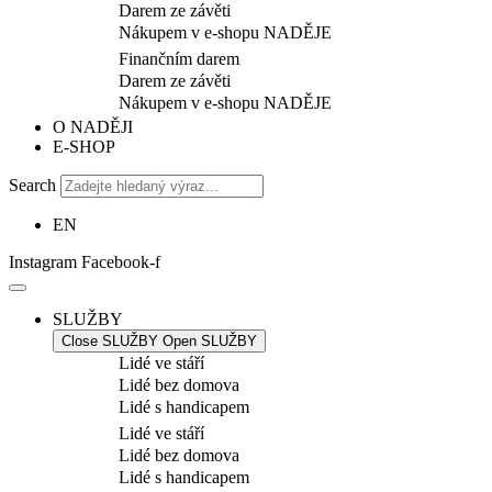
Darem ze závěti
Nákupem v e-shopu NADĚJE
Finančním darem
Darem ze závěti
Nákupem v e-shopu NADĚJE
O NADĚJI
E-SHOP
Search
EN
Instagram
Facebook-f
SLUŽBY
Close SLUŽBY
Open SLUŽBY
Lidé ve stáří
Lidé bez domova
Lidé s handicapem
Lidé ve stáří
Lidé bez domova
Lidé s handicapem