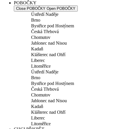
POBOČKY
Close POBOČKY
Open POBOČKY
Ústředí Naděje
Brno
Bystřice pod Hostýnem
Česká Třebová
Chomutov
Jablonec nad Nisou
Kadaň
Klášterec nad Ohří
Liberec
Litoměřice
Ústředí Naděje
Brno
Bystřice pod Hostýnem
Česká Třebová
Chomutov
Jablonec nad Nisou
Kadaň
Klášterec nad Ohří
Liberec
Litoměřice