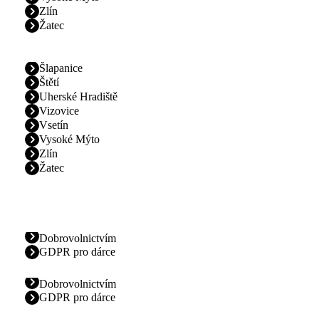
Zlín
Žatec
Šlapanice
Štětí
Uherské Hradiště
Vizovice
Vsetín
Vysoké Mýto
Zlín
Žatec
Dobrovolnictvím
GDPR pro dárce
Dobrovolnictvím
GDPR pro dárce