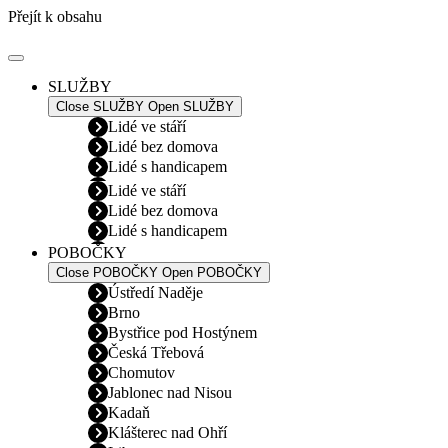
Přejít k obsahu
SLUŽBY
Close SLUŽBY
Open SLUŽBY
Lidé ve stáří
Lidé bez domova
Lidé s handicapem
Lidé ve stáří
Lidé bez domova
Lidé s handicapem
POBOČKY
Close POBOČKY
Open POBOČKY
Ústředí Naděje
Brno
Bystřice pod Hostýnem
Česká Třebová
Chomutov
Jablonec nad Nisou
Kadaň
Klášterec nad Ohří