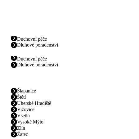
Duchovní péče
Dluhové poradenství
Duchovní péče
Dluhové poradenství
Šlapanice
Štětí
Uherské Hradiště
Vizovice
Vsetín
Vysoké Mýto
Zlín
Žatec