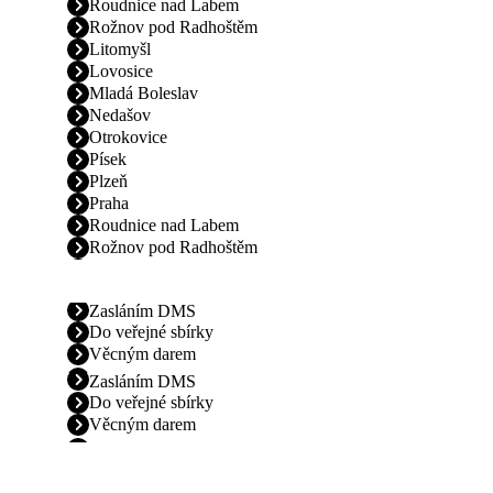
Roudnice nad Labem
Rožnov pod Radhoštěm
Litomyšl
Lovosice
Mladá Boleslav
Nedašov
Otrokovice
Písek
Plzeň
Praha
Roudnice nad Labem
Rožnov pod Radhoštěm
Zasláním DMS
Do veřejné sbírky
Věcným darem
Zasláním DMS
Do veřejné sbírky
Věcným darem