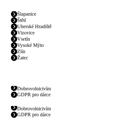
Šlapanice
Štětí
Uherské Hradiště
Vizovice
Vsetín
Vysoké Mýto
Zlín
Žatec
Dobrovolnictvím
GDPR pro dárce
Dobrovolnictvím
GDPR pro dárce