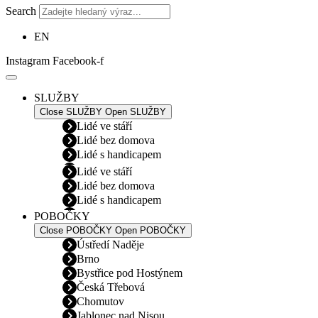
Search
EN
Instagram
Facebook-f
SLUŽBY
Close SLUŽBY
Open SLUŽBY
Lidé ve stáří
Lidé bez domova
Lidé s handicapem
Lidé ve stáří
Lidé bez domova
Lidé s handicapem
POBOČKY
Close POBOČKY
Open POBOČKY
Ústředí Naděje
Brno
Bystřice pod Hostýnem
Česká Třebová
Chomutov
Jablonec nad Nisou