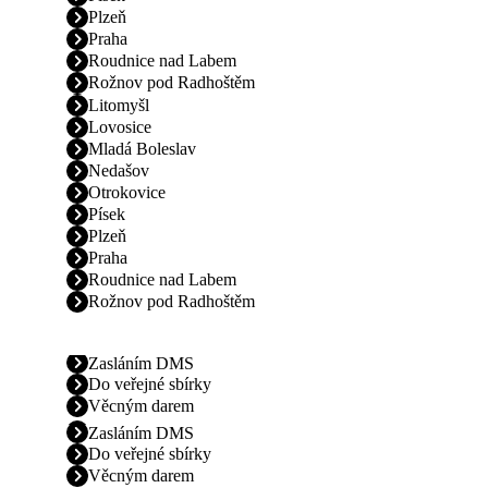
Plzeň
Praha
Roudnice nad Labem
Rožnov pod Radhoštěm
Litomyšl
Lovosice
Mladá Boleslav
Nedašov
Otrokovice
Písek
Plzeň
Praha
Roudnice nad Labem
Rožnov pod Radhoštěm
Zasláním DMS
Do veřejné sbírky
Věcným darem
Zasláním DMS
Do veřejné sbírky
Věcným darem