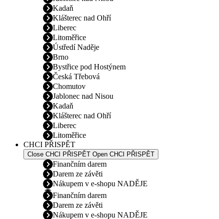
Kadaň
Klášterec nad Ohří
Liberec
Litoměřice
Ústředí Naděje
Brno
Bystřice pod Hostýnem
Česká Třebová
Chomutov
Jablonec nad Nisou
Kadaň
Klášterec nad Ohří
Liberec
Litoměřice
CHCI PŘISPĚT
Close CHCI PŘISPĚT
Open CHCI PŘISPĚT
Finančním darem
Darem ze závěti
Nákupem v e-shopu NADĚJE
Finančním darem
Darem ze závěti
Nákupem v e-shopu NADĚJE