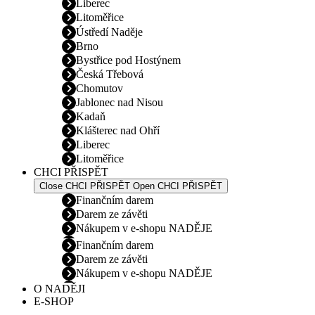
Liberec
Litoměřice
Ústředí Naděje
Brno
Bystřice pod Hostýnem
Česká Třebová
Chomutov
Jablonec nad Nisou
Kadaň
Klášterec nad Ohří
Liberec
Litoměřice
CHCI PŘISPĚT
Close CHCI PŘISPĚT
Open CHCI PŘISPĚT
Finančním darem
Darem ze závěti
Nákupem v e-shopu NADĚJE
Finančním darem
Darem ze závěti
Nákupem v e-shopu NADĚJE
O NADĚJI
E-SHOP